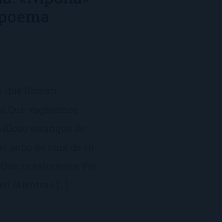
 (poema
n Que llaman
sa Que vagaremos
villoso estanque de
el palio de ónix de su
o Que se estremece Por
sí Mientras […]