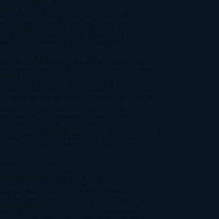
moza
Jose Luis Sampedro
José Saramago
Karen Marie
ning
Katharine McGee
Katherine Pancol
Katie
an
Katjia Millay
Ken Follet
Ken Follett
Kent
ruf
Khaled Hosseini
Kiera Cass
Koushun
kami
Kristin Hannah
Kyoichi Katayama
L.J.
ith
Laini Taylor
Laura Kinsale
Laura Norton
Laura
ño
Laurell K. Hamilton
Lauren Groff
Lauren
ver
Lauren Willig
Leisa Rayven
Lena Valenti
Leylah
ar
Liane Moriarty
Lidia Herbada
Lisa Jewell
Lisa
eypas
Lucía Etxebarria
Luz Gabás
M. J. Arlidge
M.C.
drews
Macarena Berlín
Malin Persson Giolito
Marcello
moni
María Dueñas
Marian Keyes
Marie Rutkoski
Mario
gas Llosa
Marta Estrada
Marta Francés
Marta
intín
Max Brooks
Megan Hart
Megan
xwell
Mercedes Pinto Maldonado
Mia Sheridan
Milan
ndera
Milly Johnson
Moderna de Pueblo
Mónica
illo
Mónica Gutiérrez
Mónica Vázquez
Naiara
mínguez
Nalini Singh
Naomi Novik
Neil
iman
Nicolas Barreau
Nicole Williams
Noelia
arillo
Pamela Aidan
Patrick Ness
Patrick
thfuss
Paul Auster
Paula Hawkins
Pauline
age
Paullina Simons
Rachel Gibson
Rainbow
well
Raine Miller
Robin Schone
Robin Scoresby
Ruth
re
S. J. Hooks
Sally Thorne
Sam Savage
Samantha