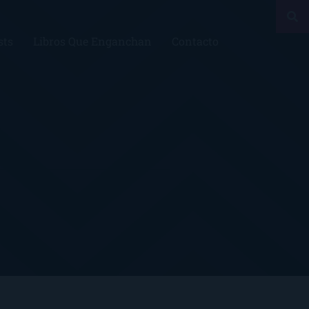
sts
Libros Que Enganchan
Contacto