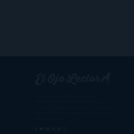
Un lector en la sombra. Escribo por
escribir. Recomiendo libros. Blanco y en
botella. ¿Qué queréis más? Leed y no veáis
tanta tele. O leed mientras veis la tele, que
eso es muy sano.