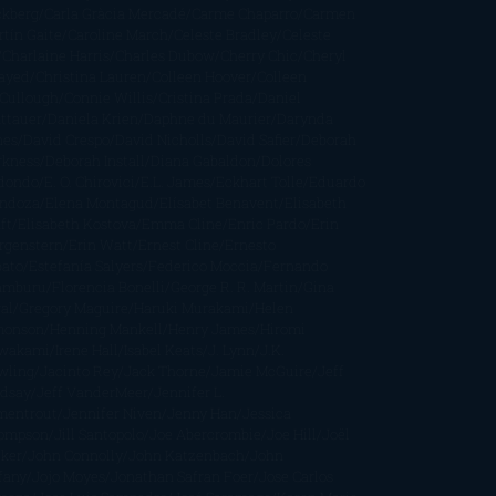
ckberg
Carla Gràcia Mercadé
Carme Chaparro
Carmen
tín Gaite
Caroline March
Celeste Bradley
Celeste
Charlaine Harris
Charles Dubow
Cherry Chic
Cheryl
rayed
Christina Lauren
Colleen Hoover
Colleen
Cullough
Connie Willis
Cristina Prada
Daniel
ttauer
Daniela Krien
Daphne du Maurier
Darynda
nes
David Crespo
David Nicholls
David Safier
Deborah
rkness
Deborah Install
Diana Gabaldon
Dolores
dondo
E. O. Chirovici
E.L. James
Eckhart Tolle
Eduardo
ndoza
Elena Montagud
Elísabet Benavent
Elisabeth
ft
Elisabeth Kostova
Emma Cline
Enric Pardo
Erin
rgenstern
Erin Watt
Ernest Cline
Ernesto
bato
Estefanía Salyers
Federico Moccia
Fernando
amburu
Florencia Bonelli
George R. R. Martin
Gina
al
Gregory Maguire
Haruki Murakami
Helen
monson
Henning Mankell
Henry James
Hiromi
wakami
Irene Hall
Isabel Keats
J. Lynn
J.K.
wling
Jacinto Rey
Jack Thorne
Jamie McGuire
Jeff
ndsay
Jeff VanderMeer
Jennifer L.
mentrout
Jennifer Niven
Jenny Han
Jessica
ompson
Jill Santopolo
Joe Abercrombie
Joe Hill
Joël
cker
John Connolly
John Katzenbach
John
fany
Jojo Moyes
Jonathan Safran Foer
Jose Carlos