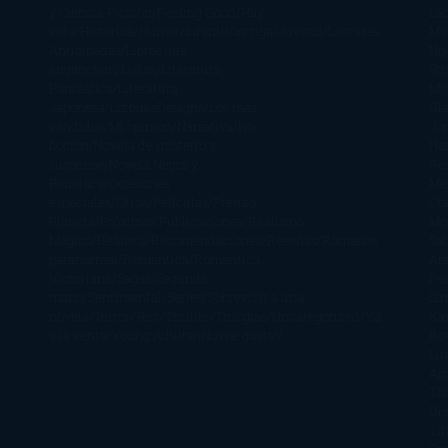
y Ciencia Ficción
Feeling Good
Hay
Lä
vida
Histórica
Humor
Infantil
Intriga
Juvenil
Lecturas
Mar
Anticipadas
Libros que
Ng
enganchan
Listas
Literatura
St
Fantástica
Literatura
Mc
Japonesa
LofbuksDesigns
Los más
Gla
vendidos
Mi opinión
Narrativa
No
Jo
ficción
Novela de misterio y
Ha
suspense
Novela Negra y
Re
Policiaca
Ocasiones
Me
especiales
Otros
Películas
Premio
Cra
Planeta
Próximas Publicaciones
Realismo
Mo
Mágico
Realista
Recomendaciones
Reseñas
Romance
Sá
paranormal
Romántica
Romántica
Ar
Victoriana
Sagas
Segunda
Per
mano
Sentimental
Series
Sobrevivir a una
Si
novela
Terror
Test
Thriller
Trilogías
Uncategorized
Ya
Ka
a la venta
Young Adults
¡No me gusta!
Ro
Li
Ar
Th
Di
Tif