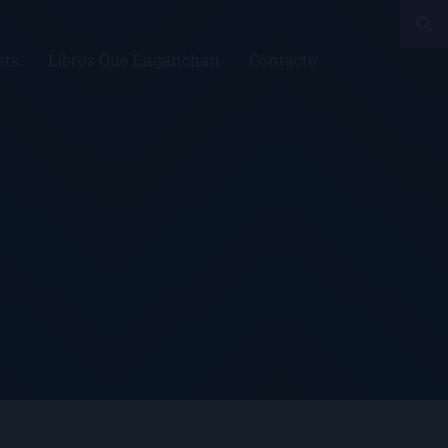
sts
Libros Que Enganchan
Contacto