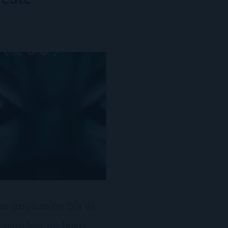
an-anglosajón Día de
 para leer un buen