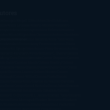
utores
oeSwinger
Abigail Gibbs
Adam Nevill
Adriana
bens
Alaitz Leceaga
Alberto Méndez
Alejandro
stroguer
Alexis Harrington
Alice Kellen
Almudena
andes
Altea Morgan
Ana Cantarero
Andrew Davidson
cargables
gela Quintas
Despúes
Angélique Barbérat
Anna Todd
Anna
res
Annabel Pitcher
Anny Peterson
Antonio Dikele
stefano
Art Spiegelman
Arturo Pérez-Reverte
Audrey
rlan
Beth Kery
Beth Revis
Brittainy C. Cherry
Camilla
ckberg
Carla Gràcia Mercadé
Carme Chaparro
Carmen
tín Gaite
Caroline March
Celeste Bradley
Celeste
Charlaine Harris
Charles Dubow
Cherry Chic
Cheryl
rayed
Christina Lauren
Colleen Hoover
Colleen
Cullough
Connie Willis
Cristina Prada
Daniel
ttauer
Daniela Krien
Daphne du Maurier
Darynda
nes
David Crespo
David Nicholls
David Safier
Deborah
rkness
Deborah Install
Diana Gabaldon
Dolores
dondo
E. O. Chirovici
E.L. James
Eckhart Tolle
Eduardo
ndoza
Elena Montagud
Elísabet Benavent
Elisabeth
ft
Elisabeth Kostova
Emma Cline
Enric Pardo
Erin
rgenstern
Erin Watt
Ernest Cline
Ernesto