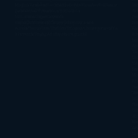
Mágico
Realista
Recomendaciones
Reseñas
Romance
Sá
paranormal
Romántica
Romántica
Ar
Victoriana
Sagas
Segunda
Per
mano
Sentimental
Series
Sobrevivir a una
Si
novela
Terror
Test
Thriller
Trilogías
Uncategorized
Ya
Ka
a la venta
Young Adults
¡No me gusta!
Ro
Li
Ar
Th
Di
Tif
So
Mo
Kh
Ha
Ta
Sm
Nu
Oli
Att
Kl
An
Si