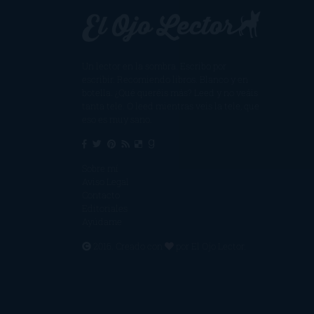
Un lector en la sombra. Escribo por
escribir. Recomiendo libros. Blanco y en
botella. ¿Qué queréis más? Leed y no veáis
tanta tele. O leed mientras veis la tele, que
eso es muy sano.
Sobre mí
Aviso Legal
Contacto
Editoriales
Ayúdame
2016. Creado con
por
El Ojo Lector
.