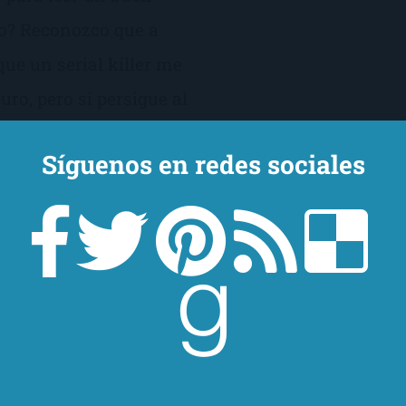
edo? Reconozco que a
ue un serial killer me
uro, pero si persigue al
Síguenos en redes sociales