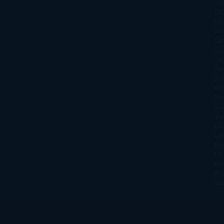
Va
Qu
Ma
Ku
Car
Do
Ga
Am
Ro
Ré
Ro
Wa
Yo
Ma
La
Kin
Phi
Re
Pra
Ma