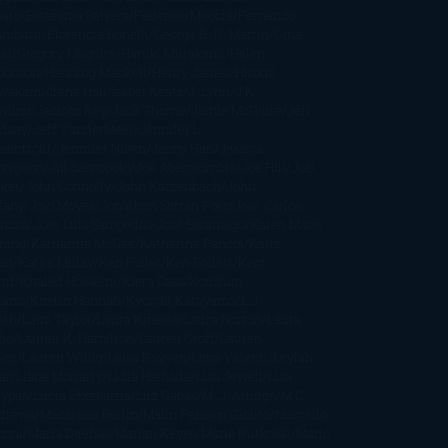
bato
Estefanía Salyers
Federico Moccia
Fernando
amburu
Florencia Bonelli
George R. R. Martin
Gina
al
Gregory Maguire
Haruki Murakami
Helen
monson
Henning Mankell
Henry James
Hiromi
wakami
Irene Hall
Isabel Keats
J. Lynn
J.K.
wling
Jacinto Rey
Jack Thorne
Jamie McGuire
Jeff
ndsay
Jeff VanderMeer
Jennifer L.
mentrout
Jennifer Niven
Jenny Han
Jessica
ompson
Jill Santopolo
Joe Abercrombie
Joe Hill
Joël
cker
John Connolly
John Katzenbach
John
fany
Jojo Moyes
Jonathan Safran Foer
Jose Carlos
moza
Jose Luis Sampedro
José Saramago
Karen Marie
ning
Katharine McGee
Katherine Pancol
Katie
an
Katjia Millay
Ken Follet
Ken Follett
Kent
ruf
Khaled Hosseini
Kiera Cass
Koushun
kami
Kristin Hannah
Kyoichi Katayama
L.J.
ith
Laini Taylor
Laura Kinsale
Laura Norton
Laura
ño
Laurell K. Hamilton
Lauren Groff
Lauren
ver
Lauren Willig
Leisa Rayven
Lena Valenti
Leylah
ar
Liane Moriarty
Lidia Herbada
Lisa Jewell
Lisa
eypas
Lucía Etxebarria
Luz Gabás
M. J. Arlidge
M.C.
drews
Macarena Berlín
Malin Persson Giolito
Marcello
moni
María Dueñas
Marian Keyes
Marie Rutkoski
Mario