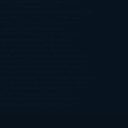
gas Llosa
Marta Estrada
Marta Francés
Marta
intín
Max Brooks
Megan Hart
Megan
xwell
Mercedes Pinto Maldonado
Mia Sheridan
Milan
ndera
Milly Johnson
Moderna de Pueblo
Mónica
illo
Mónica Gutiérrez
Mónica Vázquez
Naiara
mínguez
Nalini Singh
Naomi Novik
Neil
iman
Nicolas Barreau
Nicole Williams
Noelia
arillo
Pamela Aidan
Patrick Ness
Patrick
thfuss
Paul Auster
Paula Hawkins
Pauline
age
Paullina Simons
Rachel Gibson
Rainbow
well
Raine Miller
Robin Schone
Robin Scoresby
Ruth
re
S. J. Hooks
Sally Thorne
Sam Savage
Samantha
ung
Sandra Brown
Sara Ballarín
Sara Mesa
Sarah J.
as
Sarah Lark
Sarah MacLean
Saray García
Shari
pena
Shea Olsen
Sherry Thomas
Sophie Hannah
Sophie
sella
Stephen Chbosky
Stieg Larsson
Susan Elizabeth
llips
Susanna Kearsley
Suzanne Collins
Sylvain
ynard
Sylvia Day
Tabitha Suzuma
Terry
tchett
Tracey Garvis Graves
Valerio Massimo
nfredi
Veronica Rossi
Xuso Jones
Zahara