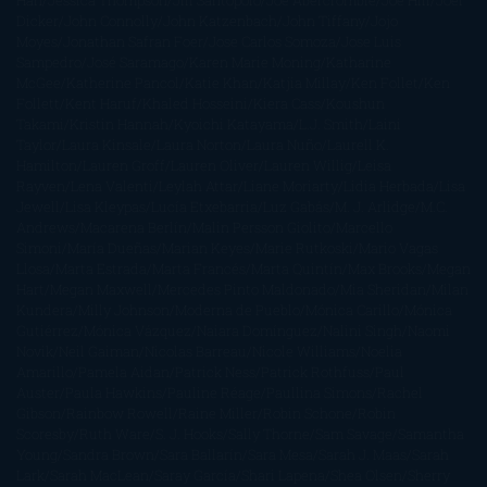
Han
Jessica Thompson
Jill Santopolo
Joe Abercrombie
Joe Hill
Joël
Dicker
John Connolly
John Katzenbach
John Tiffany
Jojo
Moyes
Jonathan Safran Foer
Jose Carlos Somoza
Jose Luis
Sampedro
José Saramago
Karen Marie Moning
Katharine
McGee
Katherine Pancol
Katie Khan
Katjia Millay
Ken Follet
Ken
Follett
Kent Haruf
Khaled Hosseini
Kiera Cass
Koushun
Takami
Kristin Hannah
Kyoichi Katayama
L.J. Smith
Laini
Taylor
Laura Kinsale
Laura Norton
Laura Nuño
Laurell K.
Hamilton
Lauren Groff
Lauren Oliver
Lauren Willig
Leisa
Rayven
Lena Valenti
Leylah Attar
Liane Moriarty
Lidia Herbada
Lisa
Jewell
Lisa Kleypas
Lucía Etxebarria
Luz Gabás
M. J. Arlidge
M.C.
Andrews
Macarena Berlín
Malin Persson Giolito
Marcello
Simoni
María Dueñas
Marian Keyes
Marie Rutkoski
Mario Vagas
Llosa
Marta Estrada
Marta Francés
Marta Quintín
Max Brooks
Megan
Hart
Megan Maxwell
Mercedes Pinto Maldonado
Mia Sheridan
Milan
Kundera
Milly Johnson
Moderna de Pueblo
Mónica Carillo
Mónica
Gutiérrez
Mónica Vázquez
Naiara Domínguez
Nalini Singh
Naomi
Novik
Neil Gaiman
Nicolas Barreau
Nicole Williams
Noelia
Amarillo
Pamela Aidan
Patrick Ness
Patrick Rothfuss
Paul
Auster
Paula Hawkins
Pauline Réage
Paullina Simons
Rachel
Gibson
Rainbow Rowell
Raine Miller
Robin Schone
Robin
Scoresby
Ruth Ware
S. J. Hooks
Sally Thorne
Sam Savage
Samantha
Young
Sandra Brown
Sara Ballarín
Sara Mesa
Sarah J. Maas
Sarah
Lark
Sarah MacLean
Saray García
Shari Lapena
Shea Olsen
Sherry