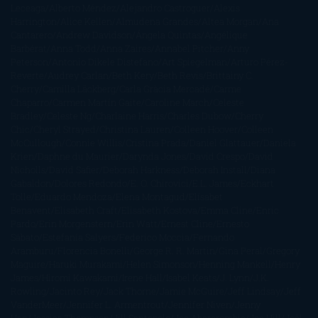
Leceaga
Alberto Méndez
Alejandro Castroguer
Alexis
Harrington
Alice Kellen
Almudena Grandes
Altea Morgan
Ana
Cantarero
Andrew Davidson
Ángela Quintas
Angélique
Barbérat
Anna Todd
Anna Zaires
Annabel Pitcher
Anny
Peterson
Antonio Dikele Distefano
Art Spiegelman
Arturo Pérez-
Reverte
Audrey Carlan
Beth Kery
Beth Revis
Brittainy C.
Cherry
Camilla Läckberg
Carla Gràcia Mercadé
Carme
Chaparro
Carmen Martín Gaite
Caroline March
Celeste
Bradley
Celeste Ng
Charlaine Harris
Charles Dubow
Cherry
Chic
Cheryl Strayed
Christina Lauren
Colleen Hoover
Colleen
McCullough
Connie Willis
Cristina Prada
Daniel Glattauer
Daniela
Krien
Daphne du Maurier
Darynda Jones
David Crespo
David
Nicholls
David Safier
Deborah Harkness
Deborah Install
Diana
Gabaldon
Dolores Redondo
E. O. Chirovici
E.L. James
Eckhart
Tolle
Eduardo Mendoza
Elena Montagud
Elísabet
Benavent
Elisabeth Craft
Elisabeth Kostova
Emma Cline
Enric
Pardo
Erin Morgenstern
Erin Watt
Ernest Cline
Ernesto
Sábato
Estefanía Salyers
Federico Moccia
Fernando
Aramburu
Florencia Bonelli
George R. R. Martin
Gina Peral
Gregory
Maguire
Haruki Murakami
Helen Simonson
Henning Mankell
Henry
James
Hiromi Kawakami
Irene Hall
Isabel Keats
J. Lynn
J.K.
Rowling
Jacinto Rey
Jack Thorne
Jamie McGuire
Jeff Lindsay
Jeff
VanderMeer
Jennifer L. Armentrout
Jennifer Niven
Jenny