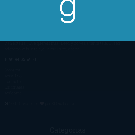
Un lector en la sombra. Escribo por escribir. Recomiendo libros. Blanco
y en botella. ¿Qué queréis más? Leed y no veáis tanta tele. O leed
mientras veis la tele, que eso es muy sano.
Sobre mí
Aviso Legal
Contacto
Editoriales
Ayúdame
2016. Creado con
por
El Ojo Lector
.
Categorías