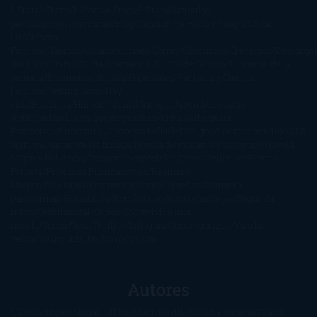
1-Star
2-Stars
3-Stars
4-Stars
5-Stars
Artículos
periodísticos
Aventuras
Blog
Canción de Hielo y Fuego
Chick-
Lit
Ciencia
Ficción
Clásicos
Colaboraciones
Comic
Concursos
Crecemos
Descarga
del libro
Drama
Duda Gramatical
El Ojo de Sauron
El poema de la
semana
Encuestas
Erótica
Especiales
Fantasía y Ciencia
Ficción
Feeling Good
Hay
vida
Histórica
Humor
Infantil
Intriga
Juvenil
Lecturas
Anticipadas
Libros que enganchan
Listas
Literatura
Fantástica
Literatura Japonesa
LofbuksDesigns
Los más vendidos
Mi
opinión
Narrativa
No ficción
Novela de misterio y suspense
Novela
Negra y Policiaca
Ocasiones especiales
Otros
Películas
Premio
Planeta
Próximas Publicaciones
Realismo
Mágico
Realista
Recomendaciones
Reseñas
Romance
paranormal
Romántica
Romántica Victoriana
Sagas
Segunda
mano
Sentimental
Series
Sobrevivir a una
novela
Terror
Test
Thriller
Trilogías
Uncategorized
Ya a la
venta
Young Adults
¡No me gusta!
Autores
@ZoeSwinger
Abigail Gibbs
Adam Nevill
Adriana Rubens
Alaitz