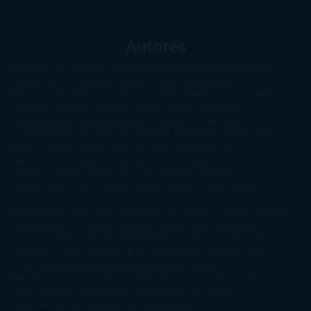
Autores
@ZoeSwinger
Abigail Gibbs
Adam Nevill
Adriana Rubens
Alaitz
Leceaga
Alberto Méndez
Alejandro Castroguer
Alexis
Harrington
Alice Kellen
Almudena Grandes
Altea Morgan
Ana
Cantarero
Andrew Davidson
Ángela Quintas
Angélique
Barbérat
Anna Todd
Anna Zaires
Annabel Pitcher
Anny
Peterson
Antonio Dikele Distefano
Art Spiegelman
Arturo Pérez-
Reverte
Audrey Carlan
Beth Kery
Beth Revis
Brittainy C.
Cherry
Camilla Läckberg
Carla Gràcia Mercadé
Carme
Chaparro
Carmen Martín Gaite
Caroline March
Celeste
Bradley
Celeste Ng
Charlaine Harris
Charles Dubow
Cherry
Chic
Cheryl Strayed
Christina Lauren
Colleen Hoover
Colleen
McCullough
Connie Willis
Cristina Prada
Daniel Glattauer
Daniela
Krien
Daphne du Maurier
Darynda Jones
David Crespo
David
Nicholls
David Safier
Deborah Harkness
Deborah Install
Diana
Gabaldon
Dolores Redondo
E. O. Chirovici
E.L. James
Eckhart
Tolle
Eduardo Mendoza
Elena Montagud
Elísabet
Benavent
Elisabeth Craft
Elisabeth Kostova
Emma Cline
Enric
Pardo
Erin Morgenstern
Erin Watt
Ernest Cline
Ernesto
Sábato
Estefanía Salyers
Federico Moccia
Fernando