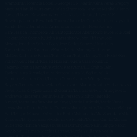
Aramburu
Florencia Bonelli
George R. R. Martin
Gina Peral
Gregory
Maguire
Haruki Murakami
Helen Simonson
Henning Mankell
Henry
James
Hiromi Kawakami
Irene Hall
Isabel Keats
J. Lynn
J.K.
Rowling
Jacinto Rey
Jack Thorne
Jamie McGuire
Jeff Lindsay
Jeff
VanderMeer
Jennifer L. Armentrout
Jennifer Niven
Jenny
Han
Jessica Thompson
Jill Santopolo
Joe Abercrombie
Joe Hill
Joël
Dicker
John Connolly
John Katzenbach
John Tiffany
Jojo
Moyes
Jonathan Safran Foer
Jose Carlos Somoza
Jose Luis
Sampedro
José Saramago
Karen Marie Moning
Katharine
McGee
Katherine Pancol
Katie Khan
Katjia Millay
Ken Follet
Ken
Follett
Kent Haruf
Khaled Hosseini
Kiera Cass
Koushun
Takami
Kristin Hannah
Kyoichi Katayama
L.J. Smith
Laini
Taylor
Laura Kinsale
Laura Norton
Laura Nuño
Laurell K.
Hamilton
Lauren Groff
Lauren Oliver
Lauren Willig
Leisa
Rayven
Lena Valenti
Leylah Attar
Liane Moriarty
Lidia Herbada
Lisa
Jewell
Lisa Kleypas
Lucía Etxebarria
Luz Gabás
M. J. Arlidge
M.C.
Andrews
Macarena Berlín
Malin Persson Giolito
Marcello
Simoni
María Dueñas
Marian Keyes
Marie Rutkoski
Mario Vagas
Llosa
Marta Estrada
Marta Francés
Marta Quintín
Max Brooks
Megan
Hart
Megan Maxwell
Mercedes Pinto Maldonado
Mia Sheridan
Milan
Kundera
Milly Johnson
Moderna de Pueblo
Mónica Carillo
Mónica
Gutiérrez
Mónica Vázquez
Naiara Domínguez
Nalini Singh
Naomi
Novik
Neil Gaiman
Nicolas Barreau
Nicole Williams
Noelia
Amarillo
Pamela Aidan
Patrick Ness
Patrick Rothfuss
Paul