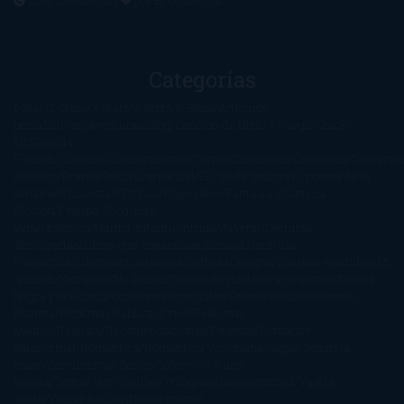
2016. Creado con
por
El Ojo Lector
.
Categorías
1-Star
2-Stars
3-Stars
4-Stars
5-Stars
Artículos
periodísticos
Aventuras
Blog
Canción de Hielo y Fuego
Chick-
Lit
Ciencia
Ficción
Clásicos
Colaboraciones
Comic
Concursos
Crecemos
Descarga
del libro
Drama
Duda Gramatical
El Ojo de Sauron
El poema de la
semana
Encuestas
Erótica
Especiales
Fantasía y Ciencia
Ficción
Feeling Good
Hay
vida
Histórica
Humor
Infantil
Intriga
Juvenil
Lecturas
Anticipadas
Libros que enganchan
Listas
Literatura
Fantástica
Literatura Japonesa
LofbuksDesigns
Los más vendidos
Mi
opinión
Narrativa
No ficción
Novela de misterio y suspense
Novela
Negra y Policiaca
Ocasiones especiales
Otros
Películas
Premio
Planeta
Próximas Publicaciones
Realismo
Mágico
Realista
Recomendaciones
Reseñas
Romance
paranormal
Romántica
Romántica Victoriana
Sagas
Segunda
mano
Sentimental
Series
Sobrevivir a una
novela
Terror
Test
Thriller
Trilogías
Uncategorized
Ya a la
venta
Young Adults
¡No me gusta!