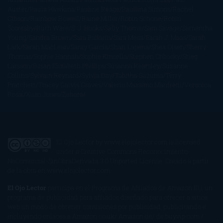
Auster
Paula Hawkins
Pauline Réage
Paullina Simons
Rachel
Gibson
Rainbow Rowell
Raine Miller
Robin Schone
Robin
Scoresby
Ruth Ware
S. J. Hooks
Sally Thorne
Sam Savage
Samantha
Young
Sandra Brown
Sara Ballarín
Sara Mesa
Sarah J. Maas
Sarah
Lark
Sarah MacLean
Saray García
Shari Lapena
Shea Olsen
Sherry
Thomas
Sophie Hannah
Sophie Kinsella
Stephen Chbosky
Stieg
Larsson
Susan Elizabeth Phillips
Susanna Kearsley
Suzanne
Collins
Sylvain Reynard
Sylvia Day
Tabitha Suzuma
Terry
Pratchett
Tracey Garvis Graves
Valerio Massimo Manfredi
Veronica
Rossi
Xuso Jones
Zahara
El Ojo Lector
by
www.elojolector.com
is licensed
under a
Creative Commons Reconocimiento-
NoComercial-SinObraDerivada 3.0 Unported License
. Creado a partir
de la obra en
www.elojolector.com
.
El Ojo Lector
participa en el Programa de Afiliados de Amazon EU, un
programa de publicidad para afiliados diseñado para ofrecer a sitios
web un modo de obtener comisiones por publicidad, publicitando e
incluyendo enlaces a Amazon.co.uk/ Amazon.de/ de.buyvip.com /