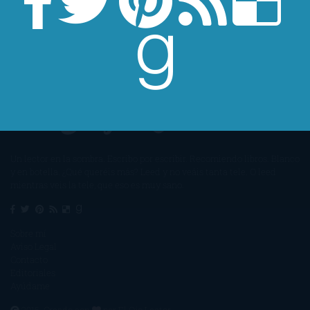
Un lector en la sombra. Escribo por escribir. Recomiendo libros. Blanco
y en botella. ¿Qué queréis más? Leed y no veáis tanta tele. O leed
mientras veis la tele, que eso es muy sano.
Sobre mí
Aviso Legal
Contacto
Editoriales
Ayúdame