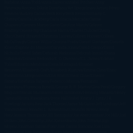
Barbérat
Anna Todd
Anna Zaires
Annabel Pitcher
Anny
Peterson
Antonio Dikele Distefano
Art Spiegelman
Arturo Pérez-
Reverte
Audrey Carlan
Beth Kery
Beth Revis
Brittainy C.
Cherry
Camilla Läckberg
Carla Gràcia Mercadé
Carme
Chaparro
Carmen Martín Gaite
Caroline March
Celeste
Bradley
Celeste Ng
Charlaine Harris
Charles Dubow
Cherry
Chic
Cheryl Strayed
Christina Lauren
Colleen Hoover
Colleen
McCullough
Connie Willis
Cristina Prada
Daniel Glattauer
Daniela
Krien
Daphne du Maurier
Darynda Jones
David Crespo
David
Nicholls
David Safier
Deborah Harkness
Deborah Install
Diana
Gabaldon
Dolores Redondo
E. O. Chirovici
E.L. James
Eckhart
Tolle
Eduardo Mendoza
Elena Montagud
Elísabet
Benavent
Elisabeth Craft
Elisabeth Kostova
Emma Cline
Enric
Pardo
Erin Morgenstern
Erin Watt
Ernest Cline
Ernesto
Sábato
Estefanía Salyers
Federico Moccia
Fernando
Aramburu
Florencia Bonelli
George R. R. Martin
Gina Peral
Gregory
Maguire
Haruki Murakami
Helen Simonson
Henning Mankell
Henry
James
Hiromi Kawakami
Irene Hall
Isabel Keats
J. Lynn
J.K.
Rowling
Jacinto Rey
Jack Thorne
Jamie McGuire
Jeff Lindsay
Jeff
VanderMeer
Jennifer L. Armentrout
Jennifer Niven
Jenny
Han
Jessica Thompson
Jill Santopolo
Joe Abercrombie
Joe Hill
Joël
Dicker
John Connolly
John Katzenbach
John Tiffany
Jojo
Moyes
Jonathan Safran Foer
Jose Carlos Somoza
Jose Luis
Sampedro
José Saramago
Karen Marie Moning
Katharine