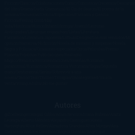
Ficción
Clásicos
Colaboraciones
Comic
Concursos
Crecemos
Descarga
del libro
Drama
Duda Gramatical
El Ojo de Sauron
El poema de la
semana
Encuestas
Erótica
Especiales
Fantasía y Ciencia
Ficción
Feeling Good
Hay
vida
Histórica
Humor
Infantil
Intriga
Juvenil
Lecturas
Anticipadas
Libros que enganchan
Listas
Literatura
Fantástica
Literatura Japonesa
LofbuksDesigns
Los más vendidos
Mi
opinión
Narrativa
No ficción
Novela de misterio y suspense
Novela
Negra y Policiaca
Ocasiones especiales
Otros
Películas
Premio
Planeta
Próximas Publicaciones
Realismo
Mágico
Realista
Recomendaciones
Reseñas
Romance
paranormal
Romántica
Romántica Victoriana
Sagas
Segunda
mano
Sentimental
Series
Sobrevivir a una
novela
Terror
Test
Thriller
Trilogías
Uncategorized
Ya a la
venta
Young Adults
¡No me gusta!
Autores
@ZoeSwinger
Abigail Gibbs
Adam Nevill
Adriana Rubens
Alaitz
Leceaga
Alberto Méndez
Alejandro Castroguer
Alexis
Harrington
Alice Kellen
Almudena Grandes
Altea Morgan
Ana
Cantarero
Andrew Davidson
Ángela Quintas
Angélique