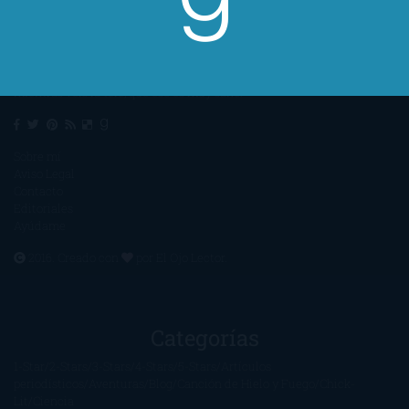
Un lector en la sombra. Escribo por escribir. Recomiendo libros. Blanco
y en botella. ¿Qué queréis más? Leed y no veáis tanta tele. O leed
mientras veis la tele, que eso es muy sano.
Sobre mí
Aviso Legal
Contacto
Editoriales
Ayúdame
2016. Creado con
por
El Ojo Lector
.
Categorías
1-Star
2-Stars
3-Stars
4-Stars
5-Stars
Artículos
periodísticos
Aventuras
Blog
Canción de Hielo y Fuego
Chick-
Lit
Ciencia