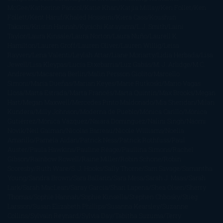
McGee
Katherine Pancol
Katie Khan
Katjia Millay
Ken Follet
Ken
Follett
Kent Haruf
Khaled Hosseini
Kiera Cass
Koushun
Takami
Kristin Hannah
Kyoichi Katayama
L.J. Smith
Laini
Taylor
Laura Kinsale
Laura Norton
Laura Nuño
Laurell K.
Hamilton
Lauren Groff
Lauren Oliver
Lauren Willig
Leisa
Rayven
Lena Valenti
Leylah Attar
Liane Moriarty
Lidia Herbada
Lisa
Jewell
Lisa Kleypas
Lucía Etxebarria
Luz Gabás
M. J. Arlidge
M.C.
Andrews
Macarena Berlín
Malin Persson Giolito
Marcello
Simoni
María Dueñas
Marian Keyes
Marie Rutkoski
Mario Vagas
Llosa
Marta Estrada
Marta Francés
Marta Quintín
Max Brooks
Megan
Hart
Megan Maxwell
Mercedes Pinto Maldonado
Mia Sheridan
Milan
Kundera
Milly Johnson
Moderna de Pueblo
Mónica Carillo
Mónica
Gutiérrez
Mónica Vázquez
Naiara Domínguez
Nalini Singh
Naomi
Novik
Neil Gaiman
Nicolas Barreau
Nicole Williams
Noelia
Amarillo
Pamela Aidan
Patrick Ness
Patrick Rothfuss
Paul
Auster
Paula Hawkins
Pauline Réage
Paullina Simons
Rachel
Gibson
Rainbow Rowell
Raine Miller
Robin Schone
Robin
Scoresby
Ruth Ware
S. J. Hooks
Sally Thorne
Sam Savage
Samantha
Young
Sandra Brown
Sara Ballarín
Sara Mesa
Sarah J. Maas
Sarah
Lark
Sarah MacLean
Saray García
Shari Lapena
Shea Olsen
Sherry
Thomas
Sophie Hannah
Sophie Kinsella
Stephen Chbosky
Stieg
Larsson
Susan Elizabeth Phillips
Susanna Kearsley
Suzanne
Collins
Sylvain Reynard
Sylvia Day
Tabitha Suzuma
Terry