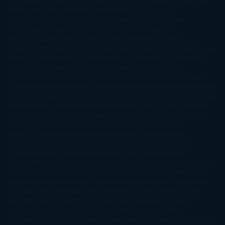
McGee
Katherine Pancol
Katie Khan
Katjia Millay
Ken Follet
Ken
Follett
Kent Haruf
Khaled Hosseini
Kiera Cass
Koushun
Takami
Kristin Hannah
Kyoichi Katayama
L.J. Smith
Laini
Taylor
Laura Kinsale
Laura Norton
Laura Nuño
Laurell K.
Hamilton
Lauren Groff
Lauren Oliver
Lauren Willig
Leisa
Rayven
Lena Valenti
Leylah Attar
Liane Moriarty
Lidia Herbada
Lisa
Jewell
Lisa Kleypas
Lucía Etxebarria
Luz Gabás
M. J. Arlidge
M.C.
Andrews
Macarena Berlín
Malin Persson Giolito
Marcello
Simoni
María Dueñas
Marian Keyes
Marie Rutkoski
Mario Vagas
Llosa
Marta Estrada
Marta Francés
Marta Quintín
Max Brooks
Megan
Hart
Megan Maxwell
Mercedes Pinto Maldonado
Mia Sheridan
Milan
Kundera
Milly Johnson
Moderna de Pueblo
Mónica Carillo
Mónica
Gutiérrez
Mónica Vázquez
Naiara Domínguez
Nalini Singh
Naomi
Novik
Neil Gaiman
Nicolas Barreau
Nicole Williams
Noelia
Amarillo
Pamela Aidan
Patrick Ness
Patrick Rothfuss
Paul
Auster
Paula Hawkins
Pauline Réage
Paullina Simons
Rachel
Gibson
Rainbow Rowell
Raine Miller
Robin Schone
Robin
Scoresby
Ruth Ware
S. J. Hooks
Sally Thorne
Sam Savage
Samantha
Young
Sandra Brown
Sara Ballarín
Sara Mesa
Sarah J. Maas
Sarah
Lark
Sarah MacLean
Saray García
Shari Lapena
Shea Olsen
Sherry
Thomas
Sophie Hannah
Sophie Kinsella
Stephen Chbosky
Stieg
Larsson
Susan Elizabeth Phillips
Susanna Kearsley
Suzanne
Collins
Sylvain Reynard
Sylvia Day
Tabitha Suzuma
Terry
Pratchett
Tracey Garvis Graves
Valerio Massimo Manfredi
Veronica