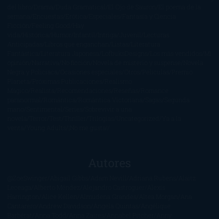
del libro
Drama
Duda Gramatical
El Ojo de Sauron
El poema de la
semana
Encuestas
Erótica
Especiales
Fantasía y Ciencia
Ficción
Feeling Good
Hay
vida
Histórica
Humor
Infantil
Intriga
Juvenil
Lecturas
Anticipadas
Libros que enganchan
Listas
Literatura
Fantástica
Literatura Japonesa
LofbuksDesigns
Los más vendidos
Mi
opinión
Narrativa
No ficción
Novela de misterio y suspense
Novela
Negra y Policiaca
Ocasiones especiales
Otros
Películas
Premio
Planeta
Próximas Publicaciones
Realismo
Mágico
Realista
Recomendaciones
Reseñas
Romance
paranormal
Romántica
Romántica Victoriana
Sagas
Segunda
mano
Sentimental
Series
Sobrevivir a una
novela
Terror
Test
Thriller
Trilogías
Uncategorized
Ya a la
venta
Young Adults
¡No me gusta!
Autores
@ZoeSwinger
Abigail Gibbs
Adam Nevill
Adriana Rubens
Alaitz
Leceaga
Alberto Méndez
Alejandro Castroguer
Alexis
Harrington
Alice Kellen
Almudena Grandes
Altea Morgan
Ana
Cantarero
Andrew Davidson
Ángela Quintas
Angélique
Barbérat
Anna Todd
Anna Zaires
Annabel Pitcher
Anny