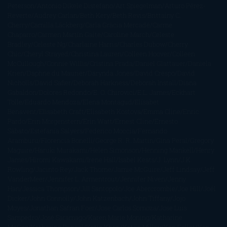
Peterson
Antonio Dikele Distefano
Art Spiegelman
Arturo Pérez-
Reverte
Audrey Carlan
Beth Kery
Beth Revis
Brittainy C.
Cherry
Camilla Läckberg
Carla Gràcia Mercadé
Carme
Chaparro
Carmen Martín Gaite
Caroline March
Celeste
Bradley
Celeste Ng
Charlaine Harris
Charles Dubow
Cherry
Chic
Cheryl Strayed
Christina Lauren
Colleen Hoover
Colleen
McCullough
Connie Willis
Cristina Prada
Daniel Glattauer
Daniela
Krien
Daphne du Maurier
Darynda Jones
David Crespo
David
Nicholls
David Safier
Deborah Harkness
Deborah Install
Diana
Gabaldon
Dolores Redondo
E. O. Chirovici
E.L. James
Eckhart
Tolle
Eduardo Mendoza
Elena Montagud
Elísabet
Benavent
Elisabeth Craft
Elisabeth Kostova
Emma Cline
Enric
Pardo
Erin Morgenstern
Erin Watt
Ernest Cline
Ernesto
Sábato
Estefanía Salyers
Federico Moccia
Fernando
Aramburu
Florencia Bonelli
George R. R. Martin
Gina Peral
Gregory
Maguire
Haruki Murakami
Helen Simonson
Henning Mankell
Henry
James
Hiromi Kawakami
Irene Hall
Isabel Keats
J. Lynn
J.K.
Rowling
Jacinto Rey
Jack Thorne
Jamie McGuire
Jeff Lindsay
Jeff
VanderMeer
Jennifer L. Armentrout
Jennifer Niven
Jenny
Han
Jessica Thompson
Jill Santopolo
Joe Abercrombie
Joe Hill
Joël
Dicker
John Connolly
John Katzenbach
John Tiffany
Jojo
Moyes
Jonathan Safran Foer
Jose Carlos Somoza
Jose Luis
Sampedro
José Saramago
Karen Marie Moning
Katharine