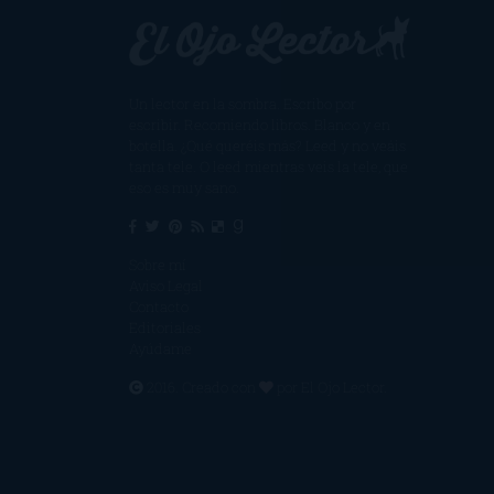
Un lector en la sombra. Escribo por
escribir. Recomiendo libros. Blanco y en
botella. ¿Qué queréis más? Leed y no veáis
tanta tele. O leed mientras veis la tele, que
eso es muy sano.
Sobre mí
Aviso Legal
Contacto
Editoriales
Ayúdame
2016. Creado con
por
El Ojo Lector
.