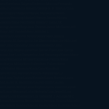
bato
Estefanía Salyers
Federico Moccia
Fernando
amburu
Florencia Bonelli
George R. R. Martin
Gina
al
Gregory Maguire
Haruki Murakami
Helen
monson
Henning Mankell
Henry James
Hiromi
wakami
Irene Hall
Isabel Keats
J. Lynn
J.K.
wling
Jacinto Rey
Jack Thorne
Jamie McGuire
Jeff
ndsay
Jeff VanderMeer
Jennifer L.
mentrout
Jennifer Niven
Jenny Han
Jessica
ompson
Jill Santopolo
Joe Abercrombie
Joe Hill
Joël
cker
John Connolly
John Katzenbach
John
fany
Jojo Moyes
Jonathan Safran Foer
Jose Carlos
moza
Jose Luis Sampedro
José Saramago
Karen Marie
ning
Katharine McGee
Katherine Pancol
Katie
an
Katjia Millay
Ken Follet
Ken Follett
Kent
ruf
Khaled Hosseini
Kiera Cass
Koushun
kami
Kristin Hannah
Kyoichi Katayama
L.J.
ith
Laini Taylor
Laura Kinsale
Laura Norton
Laura
ño
Laurell K. Hamilton
Lauren Groff
Lauren
ver
Lauren Willig
Leisa Rayven
Lena Valenti
Leylah
ar
Liane Moriarty
Lidia Herbada
Lisa Jewell
Lisa
eypas
Lucía Etxebarria
Luz Gabás
M. J. Arlidge
M.C.
drews
Macarena Berlín
Malin Persson Giolito
Marcello
moni
María Dueñas
Marian Keyes
Marie Rutkoski
Mario