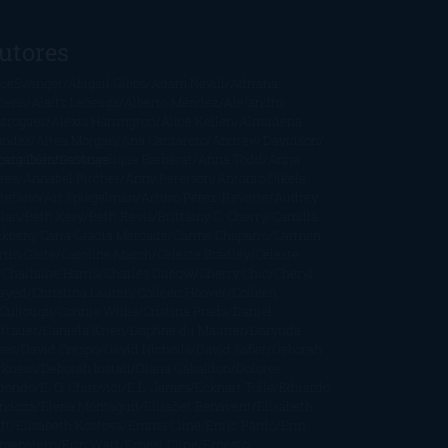
utores
oeSwinger
Abigail Gibbs
Adam Nevill
Adriana
bens
Alaitz Leceaga
Alberto Méndez
Alejandro
stroguer
Alexis Harrington
Alice Kellen
Almudena
andes
Altea Morgan
Ana Cantarero
Andrew Davidson
cargables
gela Quintas
Despúes
Angélique Barbérat
Anna Todd
Anna
res
Annabel Pitcher
Anny Peterson
Antonio Dikele
stefano
Art Spiegelman
Arturo Pérez-Reverte
Audrey
rlan
Beth Kery
Beth Revis
Brittainy C. Cherry
Camilla
ckberg
Carla Gràcia Mercadé
Carme Chaparro
Carmen
tín Gaite
Caroline March
Celeste Bradley
Celeste
Charlaine Harris
Charles Dubow
Cherry Chic
Cheryl
rayed
Christina Lauren
Colleen Hoover
Colleen
Cullough
Connie Willis
Cristina Prada
Daniel
ttauer
Daniela Krien
Daphne du Maurier
Darynda
nes
David Crespo
David Nicholls
David Safier
Deborah
rkness
Deborah Install
Diana Gabaldon
Dolores
dondo
E. O. Chirovici
E.L. James
Eckhart Tolle
Eduardo
ndoza
Elena Montagud
Elísabet Benavent
Elisabeth
ft
Elisabeth Kostova
Emma Cline
Enric Pardo
Erin
rgenstern
Erin Watt
Ernest Cline
Ernesto