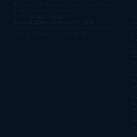
Mágico
Realista
Recomendaciones
Reseñas
Romance
Sá
paranormal
Romántica
Romántica
Ar
Victoriana
Sagas
Segunda
Per
mano
Sentimental
Series
Sobrevivir a una
Si
novela
Terror
Test
Thriller
Trilogías
Uncategorized
Ya
Ka
a la venta
Young Adults
¡No me gusta!
Ro
Li
Ar
Th
Di
Tif
So
Mo
Kh
Ha
Ta
Sm
Nu
Oli
Att
Kl
An
Si