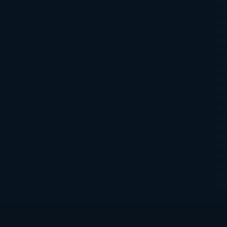
Va
Qu
Ma
Ku
Car
Do
Ga
Am
Ro
Ré
Ro
Wa
Yo
Ma
La
Kin
Phi
Re
Pra
Ma