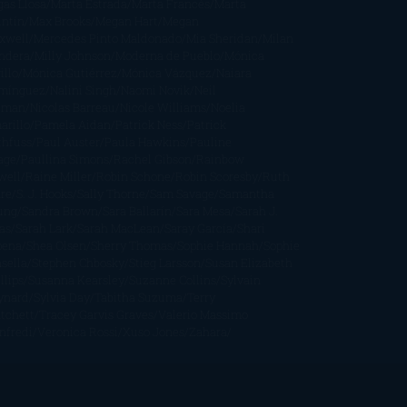
gas Llosa
Marta Estrada
Marta Francés
Marta
intín
Max Brooks
Megan Hart
Megan
xwell
Mercedes Pinto Maldonado
Mia Sheridan
Milan
ndera
Milly Johnson
Moderna de Pueblo
Mónica
illo
Mónica Gutiérrez
Mónica Vázquez
Naiara
mínguez
Nalini Singh
Naomi Novik
Neil
iman
Nicolas Barreau
Nicole Williams
Noelia
arillo
Pamela Aidan
Patrick Ness
Patrick
thfuss
Paul Auster
Paula Hawkins
Pauline
age
Paullina Simons
Rachel Gibson
Rainbow
well
Raine Miller
Robin Schone
Robin Scoresby
Ruth
re
S. J. Hooks
Sally Thorne
Sam Savage
Samantha
ung
Sandra Brown
Sara Ballarín
Sara Mesa
Sarah J.
as
Sarah Lark
Sarah MacLean
Saray García
Shari
pena
Shea Olsen
Sherry Thomas
Sophie Hannah
Sophie
sella
Stephen Chbosky
Stieg Larsson
Susan Elizabeth
llips
Susanna Kearsley
Suzanne Collins
Sylvain
ynard
Sylvia Day
Tabitha Suzuma
Terry
tchett
Tracey Garvis Graves
Valerio Massimo
nfredi
Veronica Rossi
Xuso Jones
Zahara