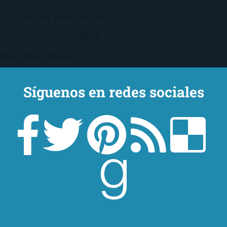
e uno de los mejores de
o romántico se refiere.
ue, para variar, no
Síguenos en redes sociales