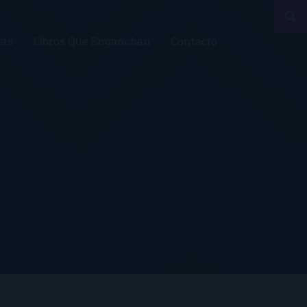
sts
Libros Que Enganchan
Contacto