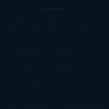
Autores
@ZoeSwinger
Abigail Gibbs
Adam Nevill
Adriana Rubens
Alaitz
Leceaga
Alberto Méndez
Alejandro Castroguer
Alexis
Harrington
Alice Kellen
Almudena Grandes
Altea Morgan
Ana
Cantarero
Andrew Davidson
Ángela Quintas
Angélique
Barbérat
Anna Todd
Anna Zaires
Annabel Pitcher
Anny
Peterson
Antonio Dikele Distefano
Art Spiegelman
Arturo Pérez-
Reverte
Audrey Carlan
Beth Kery
Beth Revis
Brittainy C.
Cherry
Camilla Läckberg
Carla Gràcia Mercadé
Carme
Chaparro
Carmen Martín Gaite
Caroline March
Celeste
Bradley
Celeste Ng
Charlaine Harris
Charles Dubow
Cherry
Chic
Cheryl Strayed
Christina Lauren
Colleen Hoover
Colleen
McCullough
Connie Willis
Cristina Prada
Daniel Glattauer
Daniela
Krien
Daphne du Maurier
Darynda Jones
David Crespo
David
Nicholls
David Safier
Deborah Harkness
Deborah Install
Diana
Gabaldon
Dolores Redondo
E. O. Chirovici
E.L. James
Eckhart
Tolle
Eduardo Mendoza
Elena Montagud
Elísabet
Benavent
Elisabeth Craft
Elisabeth Kostova
Emma Cline
Enric
Pardo
Erin Morgenstern
Erin Watt
Ernest Cline
Ernesto
Sábato
Estefanía Salyers
Federico Moccia
Fernando
Aramburu
Florencia Bonelli
George R. R. Martin
Gina Peral
Gregory