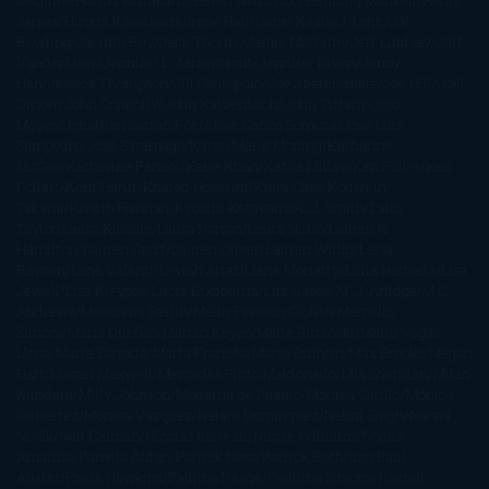
Maguire
Haruki Murakami
Helen Simonson
Henning Mankell
Henry
James
Hiromi Kawakami
Irene Hall
Isabel Keats
J. Lynn
J.K.
Rowling
Jacinto Rey
Jack Thorne
Jamie McGuire
Jeff Lindsay
Jeff
VanderMeer
Jennifer L. Armentrout
Jennifer Niven
Jenny
Han
Jessica Thompson
Jill Santopolo
Joe Abercrombie
Joe Hill
Joël
Dicker
John Connolly
John Katzenbach
John Tiffany
Jojo
Moyes
Jonathan Safran Foer
Jose Carlos Somoza
Jose Luis
Sampedro
José Saramago
Karen Marie Moning
Katharine
McGee
Katherine Pancol
Katie Khan
Katjia Millay
Ken Follet
Ken
Follett
Kent Haruf
Khaled Hosseini
Kiera Cass
Koushun
Takami
Kristin Hannah
Kyoichi Katayama
L.J. Smith
Laini
Taylor
Laura Kinsale
Laura Norton
Laura Nuño
Laurell K.
Hamilton
Lauren Groff
Lauren Oliver
Lauren Willig
Leisa
Rayven
Lena Valenti
Leylah Attar
Liane Moriarty
Lidia Herbada
Lisa
Jewell
Lisa Kleypas
Lucía Etxebarria
Luz Gabás
M. J. Arlidge
M.C.
Andrews
Macarena Berlín
Malin Persson Giolito
Marcello
Simoni
María Dueñas
Marian Keyes
Marie Rutkoski
Mario Vagas
Llosa
Marta Estrada
Marta Francés
Marta Quintín
Max Brooks
Megan
Hart
Megan Maxwell
Mercedes Pinto Maldonado
Mia Sheridan
Milan
Kundera
Milly Johnson
Moderna de Pueblo
Mónica Carillo
Mónica
Gutiérrez
Mónica Vázquez
Naiara Domínguez
Nalini Singh
Naomi
Novik
Neil Gaiman
Nicolas Barreau
Nicole Williams
Noelia
Amarillo
Pamela Aidan
Patrick Ness
Patrick Rothfuss
Paul
Auster
Paula Hawkins
Pauline Réage
Paullina Simons
Rachel