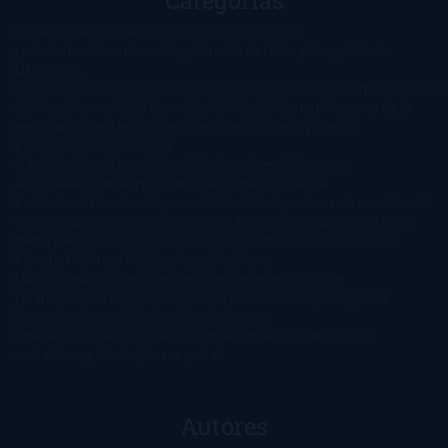
1-Star
2-Stars
3-Stars
4-Stars
5-Stars
Artículos
periodísticos
Aventuras
Blog
Canción de Hielo y Fuego
Chick-
Lit
Ciencia
Ficción
Clásicos
Colaboraciones
Comic
Concursos
Crecemos
Descarga
del libro
Drama
Duda Gramatical
El Ojo de Sauron
El poema de la
semana
Encuestas
Erótica
Especiales
Fantasía y Ciencia
Ficción
Feeling Good
Hay
vida
Histórica
Humor
Infantil
Intriga
Juvenil
Lecturas
Anticipadas
Libros que enganchan
Listas
Literatura
Fantástica
Literatura Japonesa
LofbuksDesigns
Los más vendidos
Mi
opinión
Narrativa
No ficción
Novela de misterio y suspense
Novela
Negra y Policiaca
Ocasiones especiales
Otros
Películas
Premio
Planeta
Próximas Publicaciones
Realismo
Mágico
Realista
Recomendaciones
Reseñas
Romance
paranormal
Romántica
Romántica Victoriana
Sagas
Segunda
mano
Sentimental
Series
Sobrevivir a una
novela
Terror
Test
Thriller
Trilogías
Uncategorized
Ya a la
venta
Young Adults
¡No me gusta!
Autores