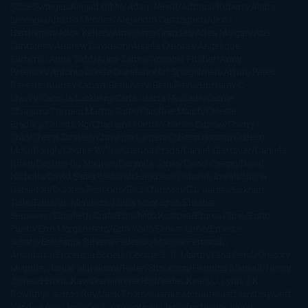
@ZoeSwinger
Abigail Gibbs
Adam Nevill
Adriana Rubens
Alaitz
Leceaga
Alberto Méndez
Alejandro Castroguer
Alexis
Harrington
Alice Kellen
Almudena Grandes
Altea Morgan
Ana
Cantarero
Andrew Davidson
Ángela Quintas
Angélique
Barbérat
Anna Todd
Anna Zaires
Annabel Pitcher
Anny
Peterson
Antonio Dikele Distefano
Art Spiegelman
Arturo Pérez-
Reverte
Audrey Carlan
Beth Kery
Beth Revis
Brittainy C.
Cherry
Camilla Läckberg
Carla Gràcia Mercadé
Carme
Chaparro
Carmen Martín Gaite
Caroline March
Celeste
Bradley
Celeste Ng
Charlaine Harris
Charles Dubow
Cherry
Chic
Cheryl Strayed
Christina Lauren
Colleen Hoover
Colleen
McCullough
Connie Willis
Cristina Prada
Daniel Glattauer
Daniela
Krien
Daphne du Maurier
Darynda Jones
David Crespo
David
Nicholls
David Safier
Deborah Harkness
Deborah Install
Diana
Gabaldon
Dolores Redondo
E. O. Chirovici
E.L. James
Eckhart
Tolle
Eduardo Mendoza
Elena Montagud
Elísabet
Benavent
Elisabeth Craft
Elisabeth Kostova
Emma Cline
Enric
Pardo
Erin Morgenstern
Erin Watt
Ernest Cline
Ernesto
Sábato
Estefanía Salyers
Federico Moccia
Fernando
Aramburu
Florencia Bonelli
George R. R. Martin
Gina Peral
Gregory
Maguire
Haruki Murakami
Helen Simonson
Henning Mankell
Henry
James
Hiromi Kawakami
Irene Hall
Isabel Keats
J. Lynn
J.K.
Rowling
Jacinto Rey
Jack Thorne
Jamie McGuire
Jeff Lindsay
Jeff
VanderMeer
Jennifer L. Armentrout
Jennifer Niven
Jenny