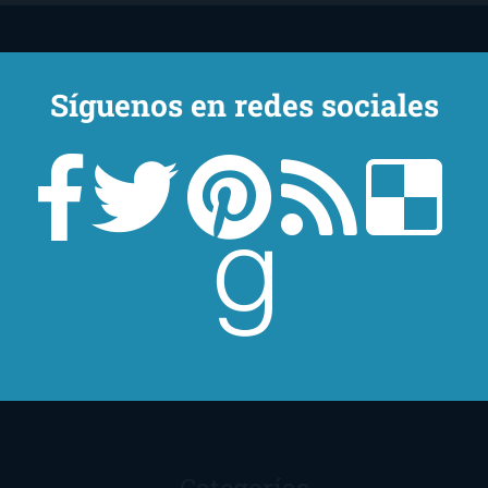
Síguenos en redes sociales
Un lector en la sombra. Escribo por escribir. Recomiendo libros. Blanco
y en botella. ¿Qué queréis más? Leed y no veáis tanta tele. O leed
mientras veis la tele, que eso es muy sano.
Sobre mí
Aviso Legal
Contacto
Editoriales
Ayúdame
2016. Creado con
por
El Ojo Lector
.
Categorías