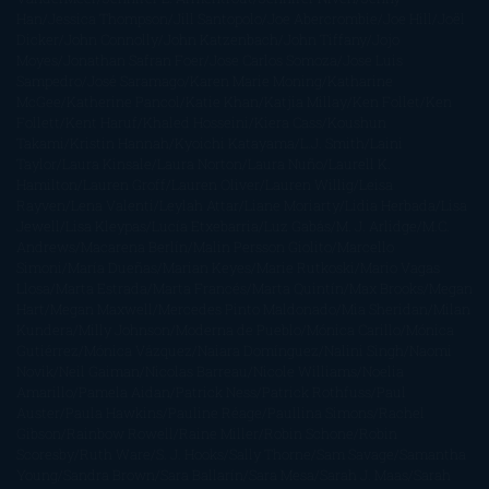
Han
Jessica Thompson
Jill Santopolo
Joe Abercrombie
Joe Hill
Joël
Dicker
John Connolly
John Katzenbach
John Tiffany
Jojo
Moyes
Jonathan Safran Foer
Jose Carlos Somoza
Jose Luis
Sampedro
José Saramago
Karen Marie Moning
Katharine
McGee
Katherine Pancol
Katie Khan
Katjia Millay
Ken Follet
Ken
Follett
Kent Haruf
Khaled Hosseini
Kiera Cass
Koushun
Takami
Kristin Hannah
Kyoichi Katayama
L.J. Smith
Laini
Taylor
Laura Kinsale
Laura Norton
Laura Nuño
Laurell K.
Hamilton
Lauren Groff
Lauren Oliver
Lauren Willig
Leisa
Rayven
Lena Valenti
Leylah Attar
Liane Moriarty
Lidia Herbada
Lisa
Jewell
Lisa Kleypas
Lucía Etxebarria
Luz Gabás
M. J. Arlidge
M.C.
Andrews
Macarena Berlín
Malin Persson Giolito
Marcello
Simoni
María Dueñas
Marian Keyes
Marie Rutkoski
Mario Vagas
Llosa
Marta Estrada
Marta Francés
Marta Quintín
Max Brooks
Megan
Hart
Megan Maxwell
Mercedes Pinto Maldonado
Mia Sheridan
Milan
Kundera
Milly Johnson
Moderna de Pueblo
Mónica Carillo
Mónica
Gutiérrez
Mónica Vázquez
Naiara Domínguez
Nalini Singh
Naomi
Novik
Neil Gaiman
Nicolas Barreau
Nicole Williams
Noelia
Amarillo
Pamela Aidan
Patrick Ness
Patrick Rothfuss
Paul
Auster
Paula Hawkins
Pauline Réage
Paullina Simons
Rachel
Gibson
Rainbow Rowell
Raine Miller
Robin Schone
Robin
Scoresby
Ruth Ware
S. J. Hooks
Sally Thorne
Sam Savage
Samantha
Young
Sandra Brown
Sara Ballarín
Sara Mesa
Sarah J. Maas
Sarah