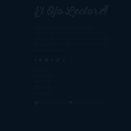
Un lector en la sombra. Escribo por
escribir. Recomiendo libros. Blanco y en
botella. ¿Qué queréis más? Leed y no veáis
tanta tele. O leed mientras veis la tele, que
eso es muy sano.
Sobre mí
Aviso Legal
Contacto
Editoriales
Ayúdame
2016. Creado con
por
El Ojo Lector
.