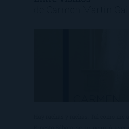
de
Carmen Martín Gai
Hay rachas y rachas. Tal como me ac
Ernesto Sábato, se me ocurrió, ayer 