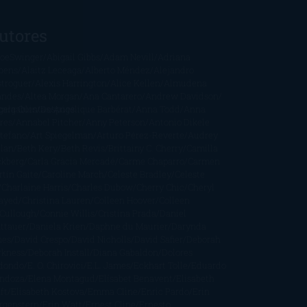
utores
oeSwinger
Abigail Gibbs
Adam Nevill
Adriana
bens
Alaitz Leceaga
Alberto Méndez
Alejandro
stroguer
Alexis Harrington
Alice Kellen
Almudena
andes
Altea Morgan
Ana Cantarero
Andrew Davidson
cargables
gela Quintas
Despúes
Angélique Barbérat
Anna Todd
Anna
res
Annabel Pitcher
Anny Peterson
Antonio Dikele
stefano
Art Spiegelman
Arturo Pérez-Reverte
Audrey
rlan
Beth Kery
Beth Revis
Brittainy C. Cherry
Camilla
ckberg
Carla Gràcia Mercadé
Carme Chaparro
Carmen
tín Gaite
Caroline March
Celeste Bradley
Celeste
Charlaine Harris
Charles Dubow
Cherry Chic
Cheryl
rayed
Christina Lauren
Colleen Hoover
Colleen
Cullough
Connie Willis
Cristina Prada
Daniel
ttauer
Daniela Krien
Daphne du Maurier
Darynda
nes
David Crespo
David Nicholls
David Safier
Deborah
rkness
Deborah Install
Diana Gabaldon
Dolores
dondo
E. O. Chirovici
E.L. James
Eckhart Tolle
Eduardo
ndoza
Elena Montagud
Elísabet Benavent
Elisabeth
ft
Elisabeth Kostova
Emma Cline
Enric Pardo
Erin
rgenstern
Erin Watt
Ernest Cline
Ernesto