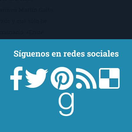
Carmen Martín Gaite.
ado y que sólo he
rminarlo. «Entre
opsis de […]
Síguenos en redes sociales