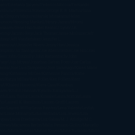
bato
Estefanía Salyers
Federico Moccia
Fernando
amburu
Florencia Bonelli
George R. R. Martin
Gina
al
Gregory Maguire
Haruki Murakami
Helen
monson
Henning Mankell
Henry James
Hiromi
wakami
Irene Hall
Isabel Keats
J. Lynn
J.K.
wling
Jacinto Rey
Jack Thorne
Jamie McGuire
Jeff
ndsay
Jeff VanderMeer
Jennifer L.
mentrout
Jennifer Niven
Jenny Han
Jessica
ompson
Jill Santopolo
Joe Abercrombie
Joe Hill
Joël
cker
John Connolly
John Katzenbach
John
fany
Jojo Moyes
Jonathan Safran Foer
Jose Carlos
moza
Jose Luis Sampedro
José Saramago
Karen Marie
ning
Katharine McGee
Katherine Pancol
Katie
an
Katjia Millay
Ken Follet
Ken Follett
Kent
ruf
Khaled Hosseini
Kiera Cass
Koushun
kami
Kristin Hannah
Kyoichi Katayama
L.J.
ith
Laini Taylor
Laura Kinsale
Laura Norton
Laura
ño
Laurell K. Hamilton
Lauren Groff
Lauren
ver
Lauren Willig
Leisa Rayven
Lena Valenti
Leylah
ar
Liane Moriarty
Lidia Herbada
Lisa Jewell
Lisa
eypas
Lucía Etxebarria
Luz Gabás
M. J. Arlidge
M.C.
drews
Macarena Berlín
Malin Persson Giolito
Marcello
moni
María Dueñas
Marian Keyes
Marie Rutkoski
Mario