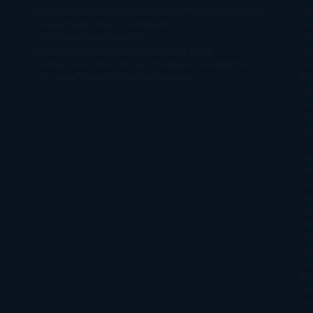
Mágico
Realista
Recomendaciones
Reseñas
Romance
Sá
paranormal
Romántica
Romántica
Ar
Victoriana
Sagas
Segunda
Per
mano
Sentimental
Series
Sobrevivir a una
Si
novela
Terror
Test
Thriller
Trilogías
Uncategorized
Ya
Ka
a la venta
Young Adults
¡No me gusta!
Ro
Li
Ar
Th
Di
Tif
So
Mo
Kh
Ha
Ta
Sm
Nu
Oli
Att
Kl
An
Si