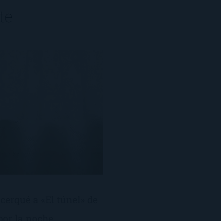
te
erqué a «El túnel» de
por la noche,