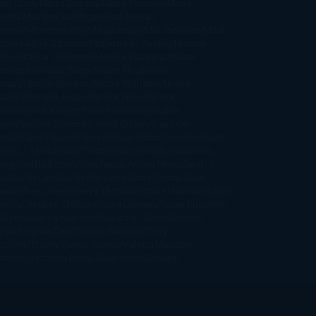
gas Llosa
Marta Estrada
Marta Francés
Marta
intín
Max Brooks
Megan Hart
Megan
xwell
Mercedes Pinto Maldonado
Mia Sheridan
Milan
ndera
Milly Johnson
Moderna de Pueblo
Mónica
illo
Mónica Gutiérrez
Mónica Vázquez
Naiara
mínguez
Nalini Singh
Naomi Novik
Neil
iman
Nicolas Barreau
Nicole Williams
Noelia
arillo
Pamela Aidan
Patrick Ness
Patrick
thfuss
Paul Auster
Paula Hawkins
Pauline
age
Paullina Simons
Rachel Gibson
Rainbow
well
Raine Miller
Robin Schone
Robin Scoresby
Ruth
re
S. J. Hooks
Sally Thorne
Sam Savage
Samantha
ung
Sandra Brown
Sara Ballarín
Sara Mesa
Sarah J.
as
Sarah Lark
Sarah MacLean
Saray García
Shari
pena
Shea Olsen
Sherry Thomas
Sophie Hannah
Sophie
sella
Stephen Chbosky
Stieg Larsson
Susan Elizabeth
llips
Susanna Kearsley
Suzanne Collins
Sylvain
ynard
Sylvia Day
Tabitha Suzuma
Terry
tchett
Tracey Garvis Graves
Valerio Massimo
nfredi
Veronica Rossi
Xuso Jones
Zahara