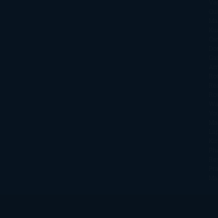
Va
Qu
Ma
Ku
Car
Do
Ga
Am
Ro
Ré
Ro
Wa
Yo
Ma
La
Kin
Phi
Re
Pra
Ma