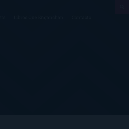
sts
Libros Que Enganchan
Contacto