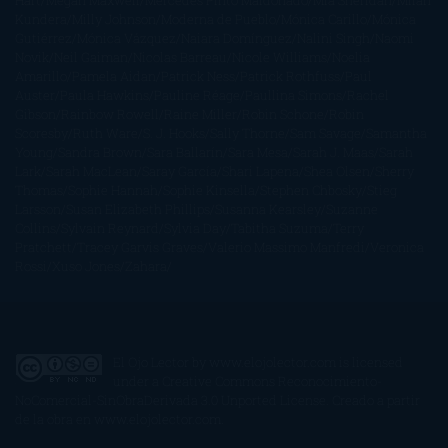
Hart
Megan Maxwell
Mercedes Pinto Maldonado
Mia Sheridan
Milan
Kundera
Milly Johnson
Moderna de Pueblo
Mónica Carillo
Mónica
Gutiérrez
Mónica Vázquez
Naiara Domínguez
Nalini Singh
Naomi
Novik
Neil Gaiman
Nicolas Barreau
Nicole Williams
Noelia
Amarillo
Pamela Aidan
Patrick Ness
Patrick Rothfuss
Paul
Auster
Paula Hawkins
Pauline Réage
Paullina Simons
Rachel
Gibson
Rainbow Rowell
Raine Miller
Robin Schone
Robin
Scoresby
Ruth Ware
S. J. Hooks
Sally Thorne
Sam Savage
Samantha
Young
Sandra Brown
Sara Ballarín
Sara Mesa
Sarah J. Maas
Sarah
Lark
Sarah MacLean
Saray García
Shari Lapena
Shea Olsen
Sherry
Thomas
Sophie Hannah
Sophie Kinsella
Stephen Chbosky
Stieg
Larsson
Susan Elizabeth Phillips
Susanna Kearsley
Suzanne
Collins
Sylvain Reynard
Sylvia Day
Tabitha Suzuma
Terry
Pratchett
Tracey Garvis Graves
Valerio Massimo Manfredi
Veronica
Rossi
Xuso Jones
Zahara
El Ojo Lector
by
www.elojolector.com
is licensed
under a
Creative Commons Reconocimiento-
NoComercial-SinObraDerivada 3.0 Unported License
. Creado a partir
de la obra en
www.elojolector.com
.