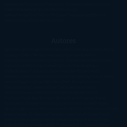
paranormal
Romántica
Romántica Victoriana
Sagas
Segunda
mano
Sentimental
Series
Sobrevivir a una
novela
Terror
Test
Thriller
Trilogías
Uncategorized
Ya a la
venta
Young Adults
¡No me gusta!
Autores
@ZoeSwinger
Abigail Gibbs
Adam Nevill
Adriana Rubens
Alaitz
Leceaga
Alberto Méndez
Alejandro Castroguer
Alexis
Harrington
Alice Kellen
Almudena Grandes
Altea Morgan
Ana
Cantarero
Andrew Davidson
Ángela Quintas
Angélique
Barbérat
Anna Todd
Anna Zaires
Annabel Pitcher
Anny
Peterson
Antonio Dikele Distefano
Art Spiegelman
Arturo Pérez-
Reverte
Audrey Carlan
Beth Kery
Beth Revis
Brittainy C.
Cherry
Camilla Läckberg
Carla Gràcia Mercadé
Carme
Chaparro
Carmen Martín Gaite
Caroline March
Celeste
Bradley
Celeste Ng
Charlaine Harris
Charles Dubow
Cherry
Chic
Cheryl Strayed
Christina Lauren
Colleen Hoover
Colleen
McCullough
Connie Willis
Cristina Prada
Daniel Glattauer
Daniela
Krien
Daphne du Maurier
Darynda Jones
David Crespo
David
Nicholls
David Safier
Deborah Harkness
Deborah Install
Diana
Gabaldon
Dolores Redondo
E. O. Chirovici
E.L. James
Eckhart