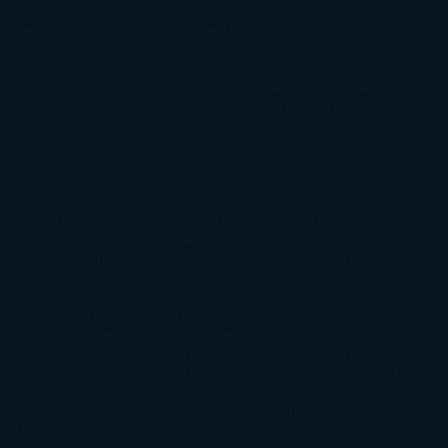
Tolle
Eduardo Mendoza
Elena Montagud
Elísabet
Benavent
Elisabeth Craft
Elisabeth Kostova
Emma Cline
Enric
Pardo
Erin Morgenstern
Erin Watt
Ernest Cline
Ernesto
Sábato
Estefanía Salyers
Federico Moccia
Fernando
Aramburu
Florencia Bonelli
George R. R. Martin
Gina Peral
Gregory
Maguire
Haruki Murakami
Helen Simonson
Henning Mankell
Henry
James
Hiromi Kawakami
Irene Hall
Isabel Keats
J. Lynn
J.K.
Rowling
Jacinto Rey
Jack Thorne
Jamie McGuire
Jeff Lindsay
Jeff
VanderMeer
Jennifer L. Armentrout
Jennifer Niven
Jenny
Han
Jessica Thompson
Jill Santopolo
Joe Abercrombie
Joe Hill
Joël
Dicker
John Connolly
John Katzenbach
John Tiffany
Jojo
Moyes
Jonathan Safran Foer
Jose Carlos Somoza
Jose Luis
Sampedro
José Saramago
Karen Marie Moning
Katharine
McGee
Katherine Pancol
Katie Khan
Katjia Millay
Ken Follet
Ken
Follett
Kent Haruf
Khaled Hosseini
Kiera Cass
Koushun
Takami
Kristin Hannah
Kyoichi Katayama
L.J. Smith
Laini
Taylor
Laura Kinsale
Laura Norton
Laura Nuño
Laurell K.
Hamilton
Lauren Groff
Lauren Oliver
Lauren Willig
Leisa
Rayven
Lena Valenti
Leylah Attar
Liane Moriarty
Lidia Herbada
Lisa
Jewell
Lisa Kleypas
Lucía Etxebarria
Luz Gabás
M. J. Arlidge
M.C.
Andrews
Macarena Berlín
Malin Persson Giolito
Marcello
Simoni
María Dueñas
Marian Keyes
Marie Rutkoski
Mario Vagas
Llosa
Marta Estrada
Marta Francés
Marta Quintín
Max Brooks
Megan