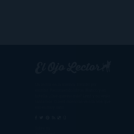
Un lector en la sombra. Escribo por
escribir. Recomiendo libros. Blanco y en
botella. ¿Qué queréis más? Leed y no veáis
tanta tele. O leed mientras veis la tele, que
eso es muy sano.
Sobre mí
Aviso Legal