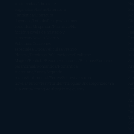
Anticipadas
Libros que
Ng
enganchan
Listas
Literatura
St
Fantástica
Literatura
Mc
Japonesa
LofbuksDesigns
Los más
Gla
vendidos
Mi opinión
Narrativa
No
Jo
ficción
Novela de misterio y
Ha
suspense
Novela Negra y
Re
Policiaca
Ocasiones
Me
especiales
Otros
Películas
Premio
Cra
Planeta
Próximas Publicaciones
Realismo
Mo
Mágico
Realista
Recomendaciones
Reseñas
Romance
Sá
paranormal
Romántica
Romántica
Ar
Victoriana
Sagas
Segunda
Per
mano
Sentimental
Series
Sobrevivir a una
Si
novela
Terror
Test
Thriller
Trilogías
Uncategorized
Ya
Ka
a la venta
Young Adults
¡No me gusta!
Ro
Li
Ar
Th
Di
Tif
So
Mo