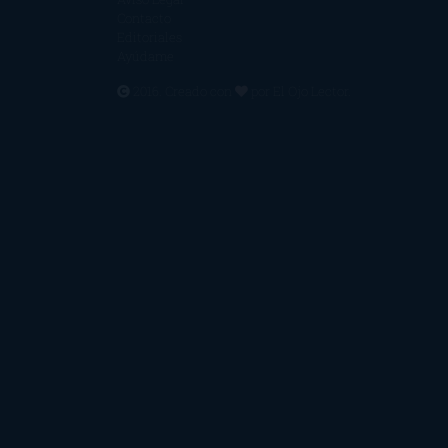
Contacto
Editoriales
Ayúdame
2016. Creado con
por
El Ojo Lector
.