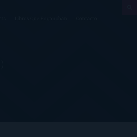
sts
Libros Que Enganchan
Contacto
1)