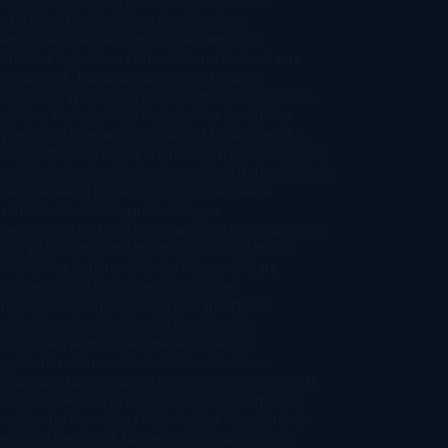
an
Katjia Millay
Ken Follet
Ken Follett
Kent
ruf
Khaled Hosseini
Kiera Cass
Koushun
kami
Kristin Hannah
Kyoichi Katayama
L.J.
ith
Laini Taylor
Laura Kinsale
Laura Norton
Laura
ño
Laurell K. Hamilton
Lauren Groff
Lauren
ver
Lauren Willig
Leisa Rayven
Lena Valenti
Leylah
ar
Liane Moriarty
Lidia Herbada
Lisa Jewell
Lisa
eypas
Lucía Etxebarria
Luz Gabás
M. J. Arlidge
M.C.
drews
Macarena Berlín
Malin Persson Giolito
Marcello
moni
María Dueñas
Marian Keyes
Marie Rutkoski
Mario
gas Llosa
Marta Estrada
Marta Francés
Marta
intín
Max Brooks
Megan Hart
Megan
xwell
Mercedes Pinto Maldonado
Mia Sheridan
Milan
ndera
Milly Johnson
Moderna de Pueblo
Mónica
illo
Mónica Gutiérrez
Mónica Vázquez
Naiara
mínguez
Nalini Singh
Naomi Novik
Neil
iman
Nicolas Barreau
Nicole Williams
Noelia
arillo
Pamela Aidan
Patrick Ness
Patrick
thfuss
Paul Auster
Paula Hawkins
Pauline
age
Paullina Simons
Rachel Gibson
Rainbow
well
Raine Miller
Robin Schone
Robin Scoresby
Ruth
re
S. J. Hooks
Sally Thorne
Sam Savage
Samantha
ung
Sandra Brown
Sara Ballarín
Sara Mesa
Sarah J.
as
Sarah Lark
Sarah MacLean
Saray García
Shari