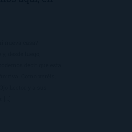
 mi nueva casa?
 y, desde luego,
podemos decir que esta
nitiva. Como veréis,
jo Lector y a sus
: […]