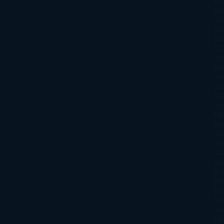
Kh
Ha
Ta
Sm
Nu
Oli
Att
Kl
An
Si
Va
Qu
Ma
Ku
Car
Do
Ga
Am
Ro
Ré
Ro
Wa
Yo
Ma