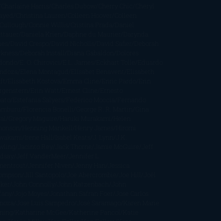
Charlaine Harris
Charles Dubow
Cherry Chic
Cheryl
rayed
Christina Lauren
Colleen Hoover
Colleen
Cullough
Connie Willis
Cristina Prada
Daniel
ttauer
Daniela Krien
Daphne du Maurier
Darynda
nes
David Crespo
David Nicholls
David Safier
Deborah
rkness
Deborah Install
Diana Gabaldon
Dolores
dondo
E. O. Chirovici
E.L. James
Eckhart Tolle
Eduardo
ndoza
Elena Montagud
Elísabet Benavent
Elisabeth
ft
Elisabeth Kostova
Emma Cline
Enric Pardo
Erin
rgenstern
Erin Watt
Ernest Cline
Ernesto
bato
Estefanía Salyers
Federico Moccia
Fernando
amburu
Florencia Bonelli
George R. R. Martin
Gina
al
Gregory Maguire
Haruki Murakami
Helen
monson
Henning Mankell
Henry James
Hiromi
wakami
Irene Hall
Isabel Keats
J. Lynn
J.K.
wling
Jacinto Rey
Jack Thorne
Jamie McGuire
Jeff
ndsay
Jeff VanderMeer
Jennifer L.
mentrout
Jennifer Niven
Jenny Han
Jessica
ompson
Jill Santopolo
Joe Abercrombie
Joe Hill
Joël
cker
John Connolly
John Katzenbach
John
fany
Jojo Moyes
Jonathan Safran Foer
Jose Carlos
moza
Jose Luis Sampedro
José Saramago
Karen Marie
ning
Katharine McGee
Katherine Pancol
Katie