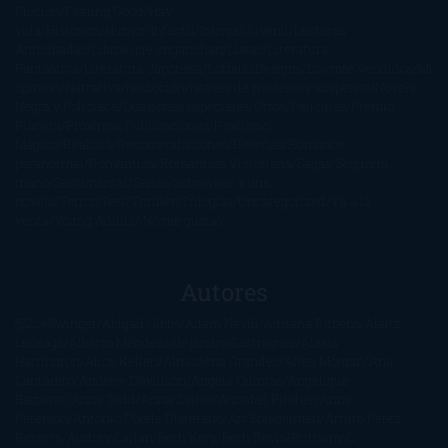
Ficción
Feeling Good
Hay
vida
Histórica
Humor
Infantil
Intriga
Juvenil
Lecturas
Anticipadas
Libros que enganchan
Listas
Literatura
Fantástica
Literatura Japonesa
LofbuksDesigns
Los más vendidos
Mi
opinión
Narrativa
No ficción
Novela de misterio y suspense
Novela
Negra y Policiaca
Ocasiones especiales
Otros
Películas
Premio
Planeta
Próximas Publicaciones
Realismo
Mágico
Realista
Recomendaciones
Reseñas
Romance
paranormal
Romántica
Romántica Victoriana
Sagas
Segunda
mano
Sentimental
Series
Sobrevivir a una
novela
Terror
Test
Thriller
Trilogías
Uncategorized
Ya a la
venta
Young Adults
¡No me gusta!
Autores
@ZoeSwinger
Abigail Gibbs
Adam Nevill
Adriana Rubens
Alaitz
Leceaga
Alberto Méndez
Alejandro Castroguer
Alexis
Harrington
Alice Kellen
Almudena Grandes
Altea Morgan
Ana
Cantarero
Andrew Davidson
Ángela Quintas
Angélique
Barbérat
Anna Todd
Anna Zaires
Annabel Pitcher
Anny
Peterson
Antonio Dikele Distefano
Art Spiegelman
Arturo Pérez-
Reverte
Audrey Carlan
Beth Kery
Beth Revis
Brittainy C.