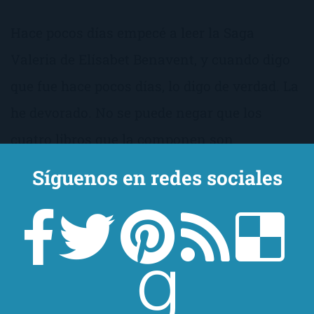
Hace pocos días empecé a leer la Saga
Valeria de Elísabet Benavent, y cuando digo
que fue hace pocos días, lo digo de verdad. La
he devorado. No se puede negar que los
cuatro libros que la componen son
tremendamente adictivos, de ahí que hayan
Síguenos en redes sociales
ido de cabeza a formar parte de la lista de
Libros que enganchan. Desde que empecé el
primero, En los zapatos de Valeria, todo fue
más que rodado, y el resultado fueron varios
días en los que leía desde que me levantaba