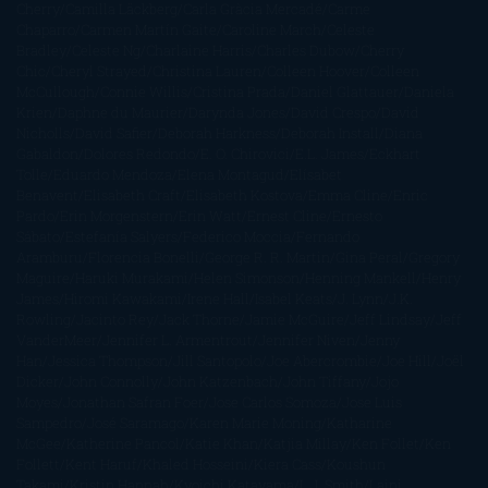
Cherry
Camilla Läckberg
Carla Gràcia Mercadé
Carme
Chaparro
Carmen Martín Gaite
Caroline March
Celeste
Bradley
Celeste Ng
Charlaine Harris
Charles Dubow
Cherry
Chic
Cheryl Strayed
Christina Lauren
Colleen Hoover
Colleen
McCullough
Connie Willis
Cristina Prada
Daniel Glattauer
Daniela
Krien
Daphne du Maurier
Darynda Jones
David Crespo
David
Nicholls
David Safier
Deborah Harkness
Deborah Install
Diana
Gabaldon
Dolores Redondo
E. O. Chirovici
E.L. James
Eckhart
Tolle
Eduardo Mendoza
Elena Montagud
Elísabet
Benavent
Elisabeth Craft
Elisabeth Kostova
Emma Cline
Enric
Pardo
Erin Morgenstern
Erin Watt
Ernest Cline
Ernesto
Sábato
Estefanía Salyers
Federico Moccia
Fernando
Aramburu
Florencia Bonelli
George R. R. Martin
Gina Peral
Gregory
Maguire
Haruki Murakami
Helen Simonson
Henning Mankell
Henry
James
Hiromi Kawakami
Irene Hall
Isabel Keats
J. Lynn
J.K.
Rowling
Jacinto Rey
Jack Thorne
Jamie McGuire
Jeff Lindsay
Jeff
VanderMeer
Jennifer L. Armentrout
Jennifer Niven
Jenny
Han
Jessica Thompson
Jill Santopolo
Joe Abercrombie
Joe Hill
Joël
Dicker
John Connolly
John Katzenbach
John Tiffany
Jojo
Moyes
Jonathan Safran Foer
Jose Carlos Somoza
Jose Luis
Sampedro
José Saramago
Karen Marie Moning
Katharine
McGee
Katherine Pancol
Katie Khan
Katjia Millay
Ken Follet
Ken
Follett
Kent Haruf
Khaled Hosseini
Kiera Cass
Koushun
Takami
Kristin Hannah
Kyoichi Katayama
L.J. Smith
Laini