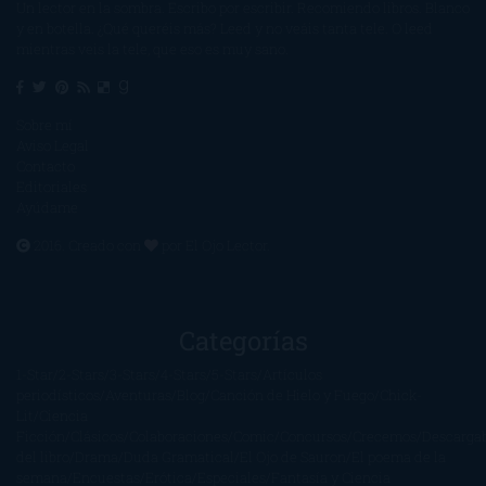
Un lector en la sombra. Escribo por escribir. Recomiendo libros. Blanco
y en botella. ¿Qué queréis más? Leed y no veáis tanta tele. O leed
mientras veis la tele, que eso es muy sano.
Sobre mí
Aviso Legal
Contacto
Editoriales
Ayúdame
2016. Creado con
por
El Ojo Lector
.
Categorías
1-Star
2-Stars
3-Stars
4-Stars
5-Stars
Artículos
periodísticos
Aventuras
Blog
Canción de Hielo y Fuego
Chick-
Lit
Ciencia
Ficción
Clásicos
Colaboraciones
Comic
Concursos
Crecemos
Descarga
del libro
Drama
Duda Gramatical
El Ojo de Sauron
El poema de la
semana
Encuestas
Erótica
Especiales
Fantasía y Ciencia