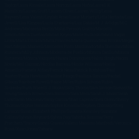
Taylor
Laura Kinsale
Laura Norton
Laura Nuño
Laurell K.
Hamilton
Lauren Groff
Lauren Oliver
Lauren Willig
Leisa
Rayven
Lena Valenti
Leylah Attar
Liane Moriarty
Lidia Herbada
Lisa
Jewell
Lisa Kleypas
Lucía Etxebarria
Luz Gabás
M. J. Arlidge
M.C.
Andrews
Macarena Berlín
Malin Persson Giolito
Marcello
Simoni
María Dueñas
Marian Keyes
Marie Rutkoski
Mario Vagas
Llosa
Marta Estrada
Marta Francés
Marta Quintín
Max Brooks
Megan
Hart
Megan Maxwell
Mercedes Pinto Maldonado
Mia Sheridan
Milan
Kundera
Milly Johnson
Moderna de Pueblo
Mónica Carillo
Mónica
Gutiérrez
Mónica Vázquez
Naiara Domínguez
Nalini Singh
Naomi
Novik
Neil Gaiman
Nicolas Barreau
Nicole Williams
Noelia
Amarillo
Pamela Aidan
Patrick Ness
Patrick Rothfuss
Paul
Auster
Paula Hawkins
Pauline Réage
Paullina Simons
Rachel
Gibson
Rainbow Rowell
Raine Miller
Robin Schone
Robin
Scoresby
Ruth Ware
S. J. Hooks
Sally Thorne
Sam Savage
Samantha
Young
Sandra Brown
Sara Ballarín
Sara Mesa
Sarah J. Maas
Sarah
Lark
Sarah MacLean
Saray García
Shari Lapena
Shea Olsen
Sherry
Thomas
Sophie Hannah
Sophie Kinsella
Stephen Chbosky
Stieg
Larsson
Susan Elizabeth Phillips
Susanna Kearsley
Suzanne
Collins
Sylvain Reynard
Sylvia Day
Tabitha Suzuma
Terry
Pratchett
Tracey Garvis Graves
Valerio Massimo Manfredi
Veronica
Rossi
Xuso Jones
Zahara