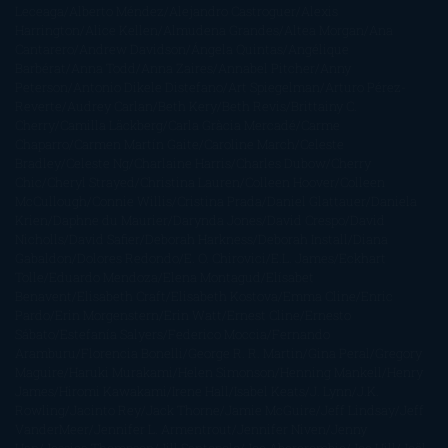
Leceaga
Alberto Méndez
Alejandro Castroguer
Alexis
Harrington
Alice Kellen
Almudena Grandes
Altea Morgan
Ana
Cantarero
Andrew Davidson
Ángela Quintas
Angélique
Barbérat
Anna Todd
Anna Zaires
Annabel Pitcher
Anny
Peterson
Antonio Dikele Distefano
Art Spiegelman
Arturo Pérez-
Reverte
Audrey Carlan
Beth Kery
Beth Revis
Brittainy C.
Cherry
Camilla Läckberg
Carla Gràcia Mercadé
Carme
Chaparro
Carmen Martín Gaite
Caroline March
Celeste
Bradley
Celeste Ng
Charlaine Harris
Charles Dubow
Cherry
Chic
Cheryl Strayed
Christina Lauren
Colleen Hoover
Colleen
McCullough
Connie Willis
Cristina Prada
Daniel Glattauer
Daniela
Krien
Daphne du Maurier
Darynda Jones
David Crespo
David
Nicholls
David Safier
Deborah Harkness
Deborah Install
Diana
Gabaldon
Dolores Redondo
E. O. Chirovici
E.L. James
Eckhart
Tolle
Eduardo Mendoza
Elena Montagud
Elísabet
Benavent
Elisabeth Craft
Elisabeth Kostova
Emma Cline
Enric
Pardo
Erin Morgenstern
Erin Watt
Ernest Cline
Ernesto
Sábato
Estefanía Salyers
Federico Moccia
Fernando
Aramburu
Florencia Bonelli
George R. R. Martin
Gina Peral
Gregory
Maguire
Haruki Murakami
Helen Simonson
Henning Mankell
Henry
James
Hiromi Kawakami
Irene Hall
Isabel Keats
J. Lynn
J.K.
Rowling
Jacinto Rey
Jack Thorne
Jamie McGuire
Jeff Lindsay
Jeff
VanderMeer
Jennifer L. Armentrout
Jennifer Niven
Jenny