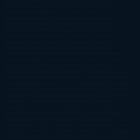
Han
Jessica Thompson
Jill Santopolo
Joe Abercrombie
Joe Hill
Joël
Dicker
John Connolly
John Katzenbach
John Tiffany
Jojo
Moyes
Jonathan Safran Foer
Jose Carlos Somoza
Jose Luis
Sampedro
José Saramago
Karen Marie Moning
Katharine
McGee
Katherine Pancol
Katie Khan
Katjia Millay
Ken Follet
Ken
Follett
Kent Haruf
Khaled Hosseini
Kiera Cass
Koushun
Takami
Kristin Hannah
Kyoichi Katayama
L.J. Smith
Laini
Taylor
Laura Kinsale
Laura Norton
Laura Nuño
Laurell K.
Hamilton
Lauren Groff
Lauren Oliver
Lauren Willig
Leisa
Rayven
Lena Valenti
Leylah Attar
Liane Moriarty
Lidia Herbada
Lisa
Jewell
Lisa Kleypas
Lucía Etxebarria
Luz Gabás
M. J. Arlidge
M.C.
Andrews
Macarena Berlín
Malin Persson Giolito
Marcello
Simoni
María Dueñas
Marian Keyes
Marie Rutkoski
Mario Vagas
Llosa
Marta Estrada
Marta Francés
Marta Quintín
Max Brooks
Megan
Hart
Megan Maxwell
Mercedes Pinto Maldonado
Mia Sheridan
Milan
Kundera
Milly Johnson
Moderna de Pueblo
Mónica Carillo
Mónica
Gutiérrez
Mónica Vázquez
Naiara Domínguez
Nalini Singh
Naomi
Novik
Neil Gaiman
Nicolas Barreau
Nicole Williams
Noelia
Amarillo
Pamela Aidan
Patrick Ness
Patrick Rothfuss
Paul
Auster
Paula Hawkins
Pauline Réage
Paullina Simons
Rachel
Gibson
Rainbow Rowell
Raine Miller
Robin Schone
Robin
Scoresby
Ruth Ware
S. J. Hooks
Sally Thorne
Sam Savage
Samantha
Young
Sandra Brown
Sara Ballarín
Sara Mesa
Sarah J. Maas
Sarah
Lark
Sarah MacLean
Saray García
Shari Lapena
Shea Olsen
Sherry