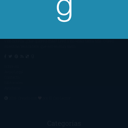
Un lector en la sombra. Escribo por escribir. Recomiendo libros. Blanco
y en botella. ¿Qué queréis más? Leed y no veáis tanta tele. O leed
mientras veis la tele, que eso es muy sano.
Sobre mí
Aviso Legal
Contacto
Editoriales
Ayúdame
2016. Creado con
por
El Ojo Lector
.
Categorías