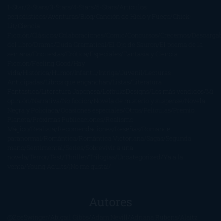
1-Star
2-Stars
3-Stars
4-Stars
5-Stars
Artículos
periodísticos
Aventuras
Blog
Canción de Hielo y Fuego
Chick-
Lit
Ciencia
Ficción
Clásicos
Colaboraciones
Comic
Concursos
Crecemos
Descarga
del libro
Drama
Duda Gramatical
El Ojo de Sauron
El poema de la
semana
Encuestas
Erótica
Especiales
Fantasía y Ciencia
Ficción
Feeling Good
Hay
vida
Histórica
Humor
Infantil
Intriga
Juvenil
Lecturas
Anticipadas
Libros que enganchan
Listas
Literatura
Fantástica
Literatura Japonesa
LofbuksDesigns
Los más vendidos
Mi
opinión
Narrativa
No ficción
Novela de misterio y suspense
Novela
Negra y Policiaca
Ocasiones especiales
Otros
Películas
Premio
Planeta
Próximas Publicaciones
Realismo
Mágico
Realista
Recomendaciones
Reseñas
Romance
paranormal
Romántica
Romántica Victoriana
Sagas
Segunda
mano
Sentimental
Series
Sobrevivir a una
novela
Terror
Test
Thriller
Trilogías
Uncategorized
Ya a la
venta
Young Adults
¡No me gusta!
Autores
@ZoeSwinger
Abigail Gibbs
Adam Nevill
Adriana Rubens
Alaitz