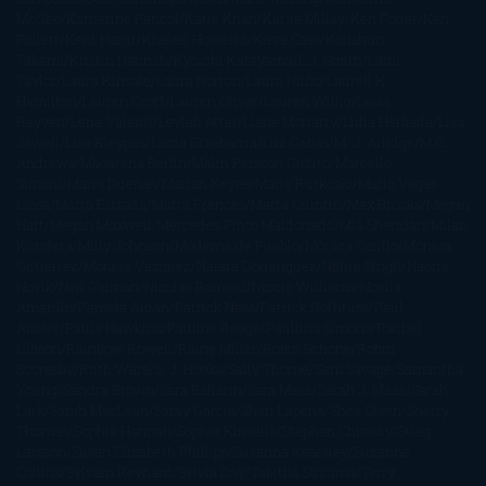
McGee
Katherine Pancol
Katie Khan
Katjia Millay
Ken Follet
Ken
Follett
Kent Haruf
Khaled Hosseini
Kiera Cass
Koushun
Takami
Kristin Hannah
Kyoichi Katayama
L.J. Smith
Laini
Taylor
Laura Kinsale
Laura Norton
Laura Nuño
Laurell K.
Hamilton
Lauren Groff
Lauren Oliver
Lauren Willig
Leisa
Rayven
Lena Valenti
Leylah Attar
Liane Moriarty
Lidia Herbada
Lisa
Jewell
Lisa Kleypas
Lucía Etxebarria
Luz Gabás
M. J. Arlidge
M.C.
Andrews
Macarena Berlín
Malin Persson Giolito
Marcello
Simoni
María Dueñas
Marian Keyes
Marie Rutkoski
Mario Vagas
Llosa
Marta Estrada
Marta Francés
Marta Quintín
Max Brooks
Megan
Hart
Megan Maxwell
Mercedes Pinto Maldonado
Mia Sheridan
Milan
Kundera
Milly Johnson
Moderna de Pueblo
Mónica Carillo
Mónica
Gutiérrez
Mónica Vázquez
Naiara Domínguez
Nalini Singh
Naomi
Novik
Neil Gaiman
Nicolas Barreau
Nicole Williams
Noelia
Amarillo
Pamela Aidan
Patrick Ness
Patrick Rothfuss
Paul
Auster
Paula Hawkins
Pauline Réage
Paullina Simons
Rachel
Gibson
Rainbow Rowell
Raine Miller
Robin Schone
Robin
Scoresby
Ruth Ware
S. J. Hooks
Sally Thorne
Sam Savage
Samantha
Young
Sandra Brown
Sara Ballarín
Sara Mesa
Sarah J. Maas
Sarah
Lark
Sarah MacLean
Saray García
Shari Lapena
Shea Olsen
Sherry
Thomas
Sophie Hannah
Sophie Kinsella
Stephen Chbosky
Stieg
Larsson
Susan Elizabeth Phillips
Susanna Kearsley
Suzanne
Collins
Sylvain Reynard
Sylvia Day
Tabitha Suzuma
Terry