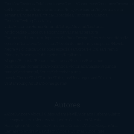
Ficción
Clásicos
Colaboraciones
Comic
Concursos
Crecemos
Descarga
del libro
Drama
Duda Gramatical
El Ojo de Sauron
El poema de la
semana
Encuestas
Erótica
Especiales
Fantasía y Ciencia
Ficción
Feeling Good
Hay
vida
Histórica
Humor
Infantil
Intriga
Juvenil
Lecturas
Anticipadas
Libros que enganchan
Listas
Literatura
Fantástica
Literatura Japonesa
LofbuksDesigns
Los más vendidos
Mi
opinión
Narrativa
No ficción
Novela de misterio y suspense
Novela
Negra y Policiaca
Ocasiones especiales
Otros
Películas
Premio
Planeta
Próximas Publicaciones
Realismo
Mágico
Realista
Recomendaciones
Reseñas
Romance
paranormal
Romántica
Romántica Victoriana
Sagas
Segunda
mano
Sentimental
Series
Sobrevivir a una
novela
Terror
Test
Thriller
Trilogías
Uncategorized
Ya a la
venta
Young Adults
¡No me gusta!
Autores
@ZoeSwinger
Abigail Gibbs
Adam Nevill
Adriana Rubens
Alaitz
Leceaga
Alberto Méndez
Alejandro Castroguer
Alexis
Harrington
Alice Kellen
Almudena Grandes
Altea Morgan
Ana
Cantarero
Andrew Davidson
Ángela Quintas
Angélique