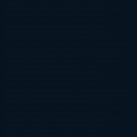
Barbérat
Anna Todd
Anna Zaires
Annabel Pitcher
Anny
Peterson
Antonio Dikele Distefano
Art Spiegelman
Arturo Pérez-
Reverte
Audrey Carlan
Beth Kery
Beth Revis
Brittainy C.
Cherry
Camilla Läckberg
Carla Gràcia Mercadé
Carme
Chaparro
Carmen Martín Gaite
Caroline March
Celeste
Bradley
Celeste Ng
Charlaine Harris
Charles Dubow
Cherry
Chic
Cheryl Strayed
Christina Lauren
Colleen Hoover
Colleen
McCullough
Connie Willis
Cristina Prada
Daniel Glattauer
Daniela
Krien
Daphne du Maurier
Darynda Jones
David Crespo
David
Nicholls
David Safier
Deborah Harkness
Deborah Install
Diana
Gabaldon
Dolores Redondo
E. O. Chirovici
E.L. James
Eckhart
Tolle
Eduardo Mendoza
Elena Montagud
Elísabet
Benavent
Elisabeth Craft
Elisabeth Kostova
Emma Cline
Enric
Pardo
Erin Morgenstern
Erin Watt
Ernest Cline
Ernesto
Sábato
Estefanía Salyers
Federico Moccia
Fernando
Aramburu
Florencia Bonelli
George R. R. Martin
Gina Peral
Gregory
Maguire
Haruki Murakami
Helen Simonson
Henning Mankell
Henry
James
Hiromi Kawakami
Irene Hall
Isabel Keats
J. Lynn
J.K.
Rowling
Jacinto Rey
Jack Thorne
Jamie McGuire
Jeff Lindsay
Jeff
VanderMeer
Jennifer L. Armentrout
Jennifer Niven
Jenny
Han
Jessica Thompson
Jill Santopolo
Joe Abercrombie
Joe Hill
Joël
Dicker
John Connolly
John Katzenbach
John Tiffany
Jojo
Moyes
Jonathan Safran Foer
Jose Carlos Somoza
Jose Luis
Sampedro
José Saramago
Karen Marie Moning
Katharine