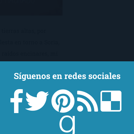
 tierras altas, por
lesta en torno a Soria,
 raídos encinares, mi
o ves, Leonor, los
Síguenos en redes sociales
tos? Mira el Moncayo