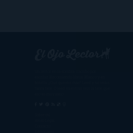
Un lector en la sombra. Escribo por
escribir. Recomiendo libros. Blanco y en
botella. ¿Qué queréis más? Leed y no veáis
tanta tele. O leed mientras veis la tele, que
eso es muy sano.
Sobre mí
Aviso Legal
Contacto
Editoriales