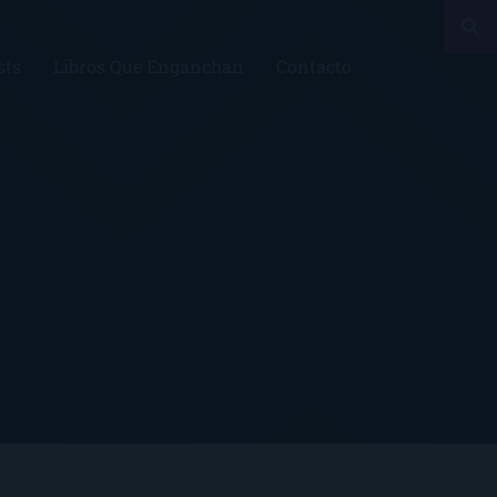
sts
Libros Que Enganchan
Contacto