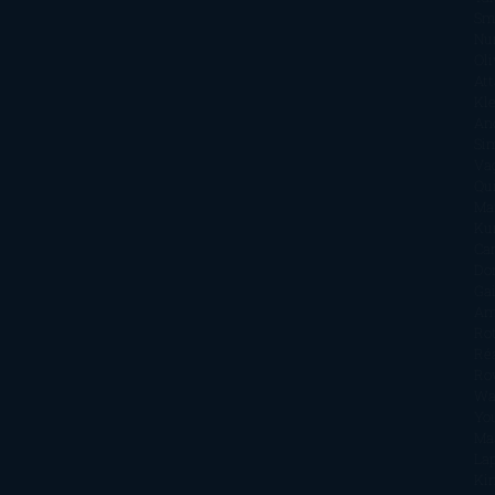
Sm
Nu
Oli
Att
Kl
An
Si
Va
Qu
Ma
Ku
Car
Do
Ga
Am
Ro
Ré
Ro
Wa
Yo
Ma
La
Kin