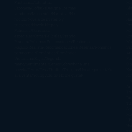
Fantástica
Literatura
Mc
Japonesa
LofbuksDesigns
Los más
Gla
vendidos
Mi opinión
Narrativa
No
Jo
ficción
Novela de misterio y
Ha
suspense
Novela Negra y
Re
Policiaca
Ocasiones
Me
especiales
Otros
Películas
Premio
Cra
Planeta
Próximas Publicaciones
Realismo
Mo
Mágico
Realista
Recomendaciones
Reseñas
Romance
Sá
paranormal
Romántica
Romántica
Ar
Victoriana
Sagas
Segunda
Per
mano
Sentimental
Series
Sobrevivir a una
Si
novela
Terror
Test
Thriller
Trilogías
Uncategorized
Ya
Ka
a la venta
Young Adults
¡No me gusta!
Ro
Li
Ar
Th
Di
Tif
So
Mo
Kh
Ha
Ta