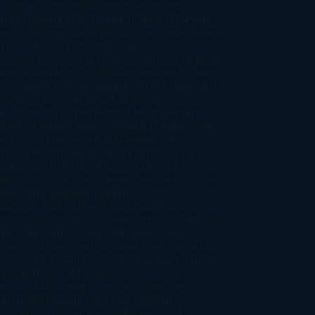
Cullough
Connie Willis
Cristina Prada
Daniel
ttauer
Daniela Krien
Daphne du Maurier
Darynda
nes
David Crespo
David Nicholls
David Safier
Deborah
rkness
Deborah Install
Diana Gabaldon
Dolores
dondo
E. O. Chirovici
E.L. James
Eckhart Tolle
Eduardo
ndoza
Elena Montagud
Elísabet Benavent
Elisabeth
ft
Elisabeth Kostova
Emma Cline
Enric Pardo
Erin
rgenstern
Erin Watt
Ernest Cline
Ernesto
bato
Estefanía Salyers
Federico Moccia
Fernando
amburu
Florencia Bonelli
George R. R. Martin
Gina
al
Gregory Maguire
Haruki Murakami
Helen
monson
Henning Mankell
Henry James
Hiromi
wakami
Irene Hall
Isabel Keats
J. Lynn
J.K.
wling
Jacinto Rey
Jack Thorne
Jamie McGuire
Jeff
ndsay
Jeff VanderMeer
Jennifer L.
mentrout
Jennifer Niven
Jenny Han
Jessica
ompson
Jill Santopolo
Joe Abercrombie
Joe Hill
Joël
cker
John Connolly
John Katzenbach
John
fany
Jojo Moyes
Jonathan Safran Foer
Jose Carlos
moza
Jose Luis Sampedro
José Saramago
Karen Marie
ning
Katharine McGee
Katherine Pancol
Katie
an
Katjia Millay
Ken Follet
Ken Follett
Kent
ruf
Khaled Hosseini
Kiera Cass
Koushun
kami
Kristin Hannah
Kyoichi Katayama
L.J.