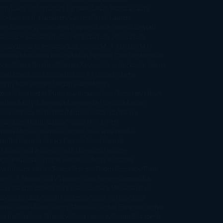
ith
Laini Taylor
Laura Kinsale
Laura Norton
Laura
ño
Laurell K. Hamilton
Lauren Groff
Lauren
ver
Lauren Willig
Leisa Rayven
Lena Valenti
Leylah
ar
Liane Moriarty
Lidia Herbada
Lisa Jewell
Lisa
eypas
Lucía Etxebarria
Luz Gabás
M. J. Arlidge
M.C.
drews
Macarena Berlín
Malin Persson Giolito
Marcello
moni
María Dueñas
Marian Keyes
Marie Rutkoski
Mario
gas Llosa
Marta Estrada
Marta Francés
Marta
intín
Max Brooks
Megan Hart
Megan
xwell
Mercedes Pinto Maldonado
Mia Sheridan
Milan
ndera
Milly Johnson
Moderna de Pueblo
Mónica
illo
Mónica Gutiérrez
Mónica Vázquez
Naiara
mínguez
Nalini Singh
Naomi Novik
Neil
iman
Nicolas Barreau
Nicole Williams
Noelia
arillo
Pamela Aidan
Patrick Ness
Patrick
thfuss
Paul Auster
Paula Hawkins
Pauline
age
Paullina Simons
Rachel Gibson
Rainbow
well
Raine Miller
Robin Schone
Robin Scoresby
Ruth
re
S. J. Hooks
Sally Thorne
Sam Savage
Samantha
ung
Sandra Brown
Sara Ballarín
Sara Mesa
Sarah J.
as
Sarah Lark
Sarah MacLean
Saray García
Shari
pena
Shea Olsen
Sherry Thomas
Sophie Hannah
Sophie
sella
Stephen Chbosky
Stieg Larsson
Susan Elizabeth