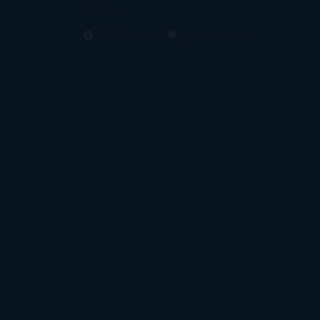
Ayúdame
2016. Creado con
por
El Ojo Lector
.