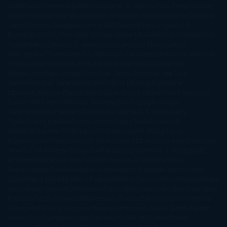
Aramburu
Florencia Bonelli
George R. R. Martin
Gina Peral
Gregory
Maguire
Haruki Murakami
Helen Simonson
Henning Mankell
Henry
James
Hiromi Kawakami
Irene Hall
Isabel Keats
J. Lynn
J.K.
Rowling
Jacinto Rey
Jack Thorne
Jamie McGuire
Jeff Lindsay
Jeff
VanderMeer
Jennifer L. Armentrout
Jennifer Niven
Jenny
Han
Jessica Thompson
Jill Santopolo
Joe Abercrombie
Joe Hill
Joël
Dicker
John Connolly
John Katzenbach
John Tiffany
Jojo
Moyes
Jonathan Safran Foer
Jose Carlos Somoza
Jose Luis
Sampedro
José Saramago
Karen Marie Moning
Katharine
McGee
Katherine Pancol
Katie Khan
Katjia Millay
Ken Follet
Ken
Follett
Kent Haruf
Khaled Hosseini
Kiera Cass
Koushun
Takami
Kristin Hannah
Kyoichi Katayama
L.J. Smith
Laini
Taylor
Laura Kinsale
Laura Norton
Laura Nuño
Laurell K.
Hamilton
Lauren Groff
Lauren Oliver
Lauren Willig
Leisa
Rayven
Lena Valenti
Leylah Attar
Liane Moriarty
Lidia Herbada
Lisa
Jewell
Lisa Kleypas
Lucía Etxebarria
Luz Gabás
M. J. Arlidge
M.C.
Andrews
Macarena Berlín
Malin Persson Giolito
Marcello
Simoni
María Dueñas
Marian Keyes
Marie Rutkoski
Mario Vagas
Llosa
Marta Estrada
Marta Francés
Marta Quintín
Max Brooks
Megan
Hart
Megan Maxwell
Mercedes Pinto Maldonado
Mia Sheridan
Milan
Kundera
Milly Johnson
Moderna de Pueblo
Mónica Carillo
Mónica
Gutiérrez
Mónica Vázquez
Naiara Domínguez
Nalini Singh
Naomi
Novik
Neil Gaiman
Nicolas Barreau
Nicole Williams
Noelia