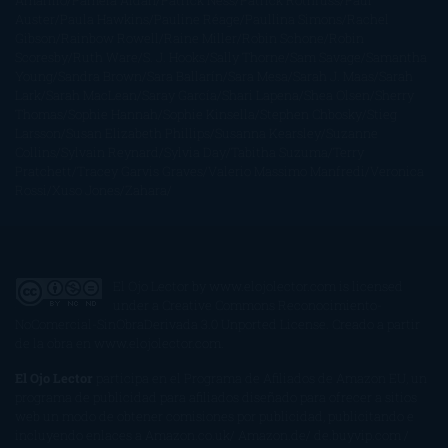
Amarillo
Pamela Aidan
Patrick Ness
Patrick Rothfuss
Paul
Auster
Paula Hawkins
Pauline Réage
Paullina Simons
Rachel
Gibson
Rainbow Rowell
Raine Miller
Robin Schone
Robin
Scoresby
Ruth Ware
S. J. Hooks
Sally Thorne
Sam Savage
Samantha
Young
Sandra Brown
Sara Ballarín
Sara Mesa
Sarah J. Maas
Sarah
Lark
Sarah MacLean
Saray García
Shari Lapena
Shea Olsen
Sherry
Thomas
Sophie Hannah
Sophie Kinsella
Stephen Chbosky
Stieg
Larsson
Susan Elizabeth Phillips
Susanna Kearsley
Suzanne
Collins
Sylvain Reynard
Sylvia Day
Tabitha Suzuma
Terry
Pratchett
Tracey Garvis Graves
Valerio Massimo Manfredi
Veronica
Rossi
Xuso Jones
Zahara
El Ojo Lector
by
www.elojolector.com
is licensed
under a
Creative Commons Reconocimiento-
NoComercial-SinObraDerivada 3.0 Unported License
. Creado a partir
de la obra en
www.elojolector.com
.
El Ojo Lector
participa en el Programa de Afiliados de Amazon EU, un
programa de publicidad para afiliados diseñado para ofrecer a sitios
web un modo de obtener comisiones por publicidad, publicitando e
incluyendo enlaces a Amazon.co.uk/ Amazon.de/ de.buyvip.com /