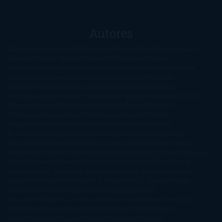
Autores
@ZoeSwinger
Abigail Gibbs
Adam Nevill
Adriana Rubens
Alaitz
Leceaga
Alberto Méndez
Alejandro Castroguer
Alexis
Harrington
Alice Kellen
Almudena Grandes
Altea Morgan
Ana
Cantarero
Andrew Davidson
Ángela Quintas
Angélique
Barbérat
Anna Todd
Anna Zaires
Annabel Pitcher
Anny
Peterson
Antonio Dikele Distefano
Art Spiegelman
Arturo Pérez-
Reverte
Audrey Carlan
Beth Kery
Beth Revis
Brittainy C.
Cherry
Camilla Läckberg
Carla Gràcia Mercadé
Carme
Chaparro
Carmen Martín Gaite
Caroline March
Celeste
Bradley
Celeste Ng
Charlaine Harris
Charles Dubow
Cherry
Chic
Cheryl Strayed
Christina Lauren
Colleen Hoover
Colleen
McCullough
Connie Willis
Cristina Prada
Daniel Glattauer
Daniela
Krien
Daphne du Maurier
Darynda Jones
David Crespo
David
Nicholls
David Safier
Deborah Harkness
Deborah Install
Diana
Gabaldon
Dolores Redondo
E. O. Chirovici
E.L. James
Eckhart
Tolle
Eduardo Mendoza
Elena Montagud
Elísabet
Benavent
Elisabeth Craft
Elisabeth Kostova
Emma Cline
Enric
Pardo
Erin Morgenstern
Erin Watt
Ernest Cline
Ernesto
Sábato
Estefanía Salyers
Federico Moccia
Fernando