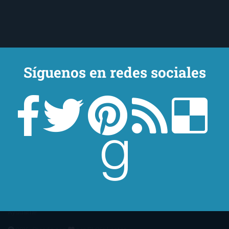
Síguenos en redes sociales
Un lector en la sombra. Escribo por escribir. Recomiendo libros. Blanco
y en botella. ¿Qué queréis más? Leed y no veáis tanta tele. O leed
mientras veis la tele, que eso es muy sano.
Sobre mí
Aviso Legal
Contacto
Editoriales
Ayúdame