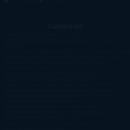
2016. Creado con
por
El Ojo Lector
.
Categorías
1-Star
2-Stars
3-Stars
4-Stars
5-Stars
Artículos
periodísticos
Aventuras
Blog
Canción de Hielo y Fuego
Chick-
Lit
Ciencia
Ficción
Clásicos
Colaboraciones
Comic
Concursos
Crecemos
Descarga
del libro
Drama
Duda Gramatical
El Ojo de Sauron
El poema de la
semana
Encuestas
Erótica
Especiales
Fantasía y Ciencia
Ficción
Feeling Good
Hay
vida
Histórica
Humor
Infantil
Intriga
Juvenil
Lecturas
Anticipadas
Libros que enganchan
Listas
Literatura
Fantástica
Literatura Japonesa
LofbuksDesigns
Los más vendidos
Mi
opinión
Narrativa
No ficción
Novela de misterio y suspense
Novela
Negra y Policiaca
Ocasiones especiales
Otros
Películas
Premio
Planeta
Próximas Publicaciones
Realismo
Mágico
Realista
Recomendaciones
Reseñas
Romance
paranormal
Romántica
Romántica Victoriana
Sagas
Segunda
mano
Sentimental
Series
Sobrevivir a una
novela
Terror
Test
Thriller
Trilogías
Uncategorized
Ya a la
venta
Young Adults
¡No me gusta!