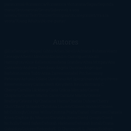
paranormal
Romántica
Romántica Victoriana
Sagas
Segunda
mano
Sentimental
Series
Sobrevivir a una
novela
Terror
Test
Thriller
Trilogías
Uncategorized
Ya a la
venta
Young Adults
¡No me gusta!
Autores
@ZoeSwinger
Abigail Gibbs
Adam Nevill
Adriana Rubens
Alaitz
Leceaga
Alberto Méndez
Alejandro Castroguer
Alexis
Harrington
Alice Kellen
Almudena Grandes
Altea Morgan
Ana
Cantarero
Andrew Davidson
Ángela Quintas
Angélique
Barbérat
Anna Todd
Anna Zaires
Annabel Pitcher
Anny
Peterson
Antonio Dikele Distefano
Art Spiegelman
Arturo Pérez-
Reverte
Audrey Carlan
Beth Kery
Beth Revis
Brittainy C.
Cherry
Camilla Läckberg
Carla Gràcia Mercadé
Carme
Chaparro
Carmen Martín Gaite
Caroline March
Celeste
Bradley
Celeste Ng
Charlaine Harris
Charles Dubow
Cherry
Chic
Cheryl Strayed
Christina Lauren
Colleen Hoover
Colleen
McCullough
Connie Willis
Cristina Prada
Daniel Glattauer
Daniela
Krien
Daphne du Maurier
Darynda Jones
David Crespo
David
Nicholls
David Safier
Deborah Harkness
Deborah Install
Diana
Gabaldon
Dolores Redondo
E. O. Chirovici
E.L. James
Eckhart