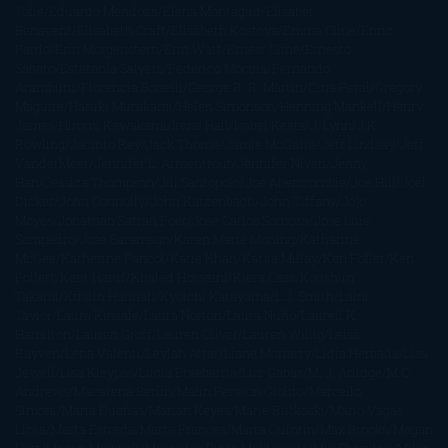
Tolle
Eduardo Mendoza
Elena Montagud
Elísabet
Benavent
Elisabeth Craft
Elisabeth Kostova
Emma Cline
Enric
Pardo
Erin Morgenstern
Erin Watt
Ernest Cline
Ernesto
Sábato
Estefanía Salyers
Federico Moccia
Fernando
Aramburu
Florencia Bonelli
George R. R. Martin
Gina Peral
Gregory
Maguire
Haruki Murakami
Helen Simonson
Henning Mankell
Henry
James
Hiromi Kawakami
Irene Hall
Isabel Keats
J. Lynn
J.K.
Rowling
Jacinto Rey
Jack Thorne
Jamie McGuire
Jeff Lindsay
Jeff
VanderMeer
Jennifer L. Armentrout
Jennifer Niven
Jenny
Han
Jessica Thompson
Jill Santopolo
Joe Abercrombie
Joe Hill
Joël
Dicker
John Connolly
John Katzenbach
John Tiffany
Jojo
Moyes
Jonathan Safran Foer
Jose Carlos Somoza
Jose Luis
Sampedro
José Saramago
Karen Marie Moning
Katharine
McGee
Katherine Pancol
Katie Khan
Katjia Millay
Ken Follet
Ken
Follett
Kent Haruf
Khaled Hosseini
Kiera Cass
Koushun
Takami
Kristin Hannah
Kyoichi Katayama
L.J. Smith
Laini
Taylor
Laura Kinsale
Laura Norton
Laura Nuño
Laurell K.
Hamilton
Lauren Groff
Lauren Oliver
Lauren Willig
Leisa
Rayven
Lena Valenti
Leylah Attar
Liane Moriarty
Lidia Herbada
Lisa
Jewell
Lisa Kleypas
Lucía Etxebarria
Luz Gabás
M. J. Arlidge
M.C.
Andrews
Macarena Berlín
Malin Persson Giolito
Marcello
Simoni
María Dueñas
Marian Keyes
Marie Rutkoski
Mario Vagas
Llosa
Marta Estrada
Marta Francés
Marta Quintín
Max Brooks
Megan