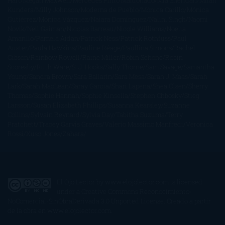
Hart
Megan Maxwell
Mercedes Pinto Maldonado
Mia Sheridan
Milan
Kundera
Milly Johnson
Moderna de Pueblo
Mónica Carillo
Mónica
Gutiérrez
Mónica Vázquez
Naiara Domínguez
Nalini Singh
Naomi
Novik
Neil Gaiman
Nicolas Barreau
Nicole Williams
Noelia
Amarillo
Pamela Aidan
Patrick Ness
Patrick Rothfuss
Paul
Auster
Paula Hawkins
Pauline Réage
Paullina Simons
Rachel
Gibson
Rainbow Rowell
Raine Miller
Robin Schone
Robin
Scoresby
Ruth Ware
S. J. Hooks
Sally Thorne
Sam Savage
Samantha
Young
Sandra Brown
Sara Ballarín
Sara Mesa
Sarah J. Maas
Sarah
Lark
Sarah MacLean
Saray García
Shari Lapena
Shea Olsen
Sherry
Thomas
Sophie Hannah
Sophie Kinsella
Stephen Chbosky
Stieg
Larsson
Susan Elizabeth Phillips
Susanna Kearsley
Suzanne
Collins
Sylvain Reynard
Sylvia Day
Tabitha Suzuma
Terry
Pratchett
Tracey Garvis Graves
Valerio Massimo Manfredi
Veronica
Rossi
Xuso Jones
Zahara
El Ojo Lector
by
www.elojolector.com
is licensed
under a
Creative Commons Reconocimiento-
NoComercial-SinObraDerivada 3.0 Unported License
. Creado a partir
de la obra en
www.elojolector.com
.