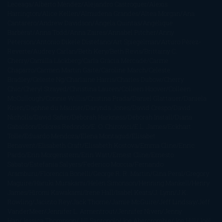
Leceaga
Alberto Méndez
Alejandro Castroguer
Alexis
Harrington
Alice Kellen
Almudena Grandes
Altea Morgan
Ana
Cantarero
Andrew Davidson
Ángela Quintas
Angélique
Barbérat
Anna Todd
Anna Zaires
Annabel Pitcher
Anny
Peterson
Antonio Dikele Distefano
Art Spiegelman
Arturo Pérez-
Reverte
Audrey Carlan
Beth Kery
Beth Revis
Brittainy C.
Cherry
Camilla Läckberg
Carla Gràcia Mercadé
Carme
Chaparro
Carmen Martín Gaite
Caroline March
Celeste
Bradley
Celeste Ng
Charlaine Harris
Charles Dubow
Cherry
Chic
Cheryl Strayed
Christina Lauren
Colleen Hoover
Colleen
McCullough
Connie Willis
Cristina Prada
Daniel Glattauer
Daniela
Krien
Daphne du Maurier
Darynda Jones
David Crespo
David
Nicholls
David Safier
Deborah Harkness
Deborah Install
Diana
Gabaldon
Dolores Redondo
E. O. Chirovici
E.L. James
Eckhart
Tolle
Eduardo Mendoza
Elena Montagud
Elísabet
Benavent
Elisabeth Craft
Elisabeth Kostova
Emma Cline
Enric
Pardo
Erin Morgenstern
Erin Watt
Ernest Cline
Ernesto
Sábato
Estefanía Salyers
Federico Moccia
Fernando
Aramburu
Florencia Bonelli
George R. R. Martin
Gina Peral
Gregory
Maguire
Haruki Murakami
Helen Simonson
Henning Mankell
Henry
James
Hiromi Kawakami
Irene Hall
Isabel Keats
J. Lynn
J.K.
Rowling
Jacinto Rey
Jack Thorne
Jamie McGuire
Jeff Lindsay
Jeff
VanderMeer
Jennifer L. Armentrout
Jennifer Niven
Jenny
Han
Jessica Thompson
Jill Santopolo
Joe Abercrombie
Joe Hill
Joël