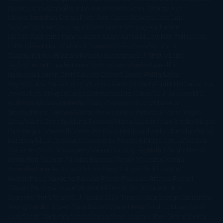
Dicker
John Connolly
John Katzenbach
John Tiffany
Jojo
Moyes
Jonathan Safran Foer
Jose Carlos Somoza
Jose Luis
Sampedro
José Saramago
Karen Marie Moning
Katharine
McGee
Katherine Pancol
Katie Khan
Katjia Millay
Ken Follet
Ken
Follett
Kent Haruf
Khaled Hosseini
Kiera Cass
Koushun
Takami
Kristin Hannah
Kyoichi Katayama
L.J. Smith
Laini
Taylor
Laura Kinsale
Laura Norton
Laura Nuño
Laurell K.
Hamilton
Lauren Groff
Lauren Oliver
Lauren Willig
Leisa
Rayven
Lena Valenti
Leylah Attar
Liane Moriarty
Lidia Herbada
Lisa
Jewell
Lisa Kleypas
Lucía Etxebarria
Luz Gabás
M. J. Arlidge
M.C.
Andrews
Macarena Berlín
Malin Persson Giolito
Marcello
Simoni
María Dueñas
Marian Keyes
Marie Rutkoski
Mario Vagas
Llosa
Marta Estrada
Marta Francés
Marta Quintín
Max Brooks
Megan
Hart
Megan Maxwell
Mercedes Pinto Maldonado
Mia Sheridan
Milan
Kundera
Milly Johnson
Moderna de Pueblo
Mónica Carillo
Mónica
Gutiérrez
Mónica Vázquez
Naiara Domínguez
Nalini Singh
Naomi
Novik
Neil Gaiman
Nicolas Barreau
Nicole Williams
Noelia
Amarillo
Pamela Aidan
Patrick Ness
Patrick Rothfuss
Paul
Auster
Paula Hawkins
Pauline Réage
Paullina Simons
Rachel
Gibson
Rainbow Rowell
Raine Miller
Robin Schone
Robin
Scoresby
Ruth Ware
S. J. Hooks
Sally Thorne
Sam Savage
Samantha
Young
Sandra Brown
Sara Ballarín
Sara Mesa
Sarah J. Maas
Sarah
Lark
Sarah MacLean
Saray García
Shari Lapena
Shea Olsen
Sherry