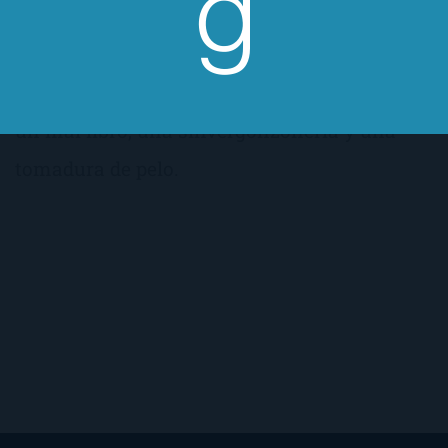
cogerlo. Y eso, ante todo, no debemos
olvidarlo; que aunque acabe mal, aunque no
lo haga como nos gustaría, Dead ever after es
un mal libro, una sinvergonzonería y una
tomadura de pelo.