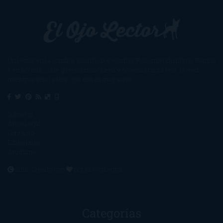
Un lector en la sombra. Escribo por escribir. Recomiendo libros. Blanco
y en botella. ¿Qué queréis más? Leed y no veáis tanta tele. O leed
mientras veis la tele, que eso es muy sano.
Sobre mí
Aviso Legal
Contacto
Editoriales
Ayúdame
2016. Creado con
por
El Ojo Lector
.
Categorías