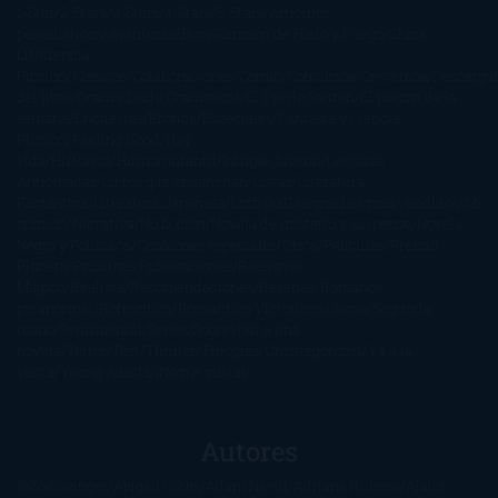
1-Star
2-Stars
3-Stars
4-Stars
5-Stars
Artículos
periodísticos
Aventuras
Blog
Canción de Hielo y Fuego
Chick-
Lit
Ciencia
Ficción
Clásicos
Colaboraciones
Comic
Concursos
Crecemos
Descarga
del libro
Drama
Duda Gramatical
El Ojo de Sauron
El poema de la
semana
Encuestas
Erótica
Especiales
Fantasía y Ciencia
Ficción
Feeling Good
Hay
vida
Histórica
Humor
Infantil
Intriga
Juvenil
Lecturas
Anticipadas
Libros que enganchan
Listas
Literatura
Fantástica
Literatura Japonesa
LofbuksDesigns
Los más vendidos
Mi
opinión
Narrativa
No ficción
Novela de misterio y suspense
Novela
Negra y Policiaca
Ocasiones especiales
Otros
Películas
Premio
Planeta
Próximas Publicaciones
Realismo
Mágico
Realista
Recomendaciones
Reseñas
Romance
paranormal
Romántica
Romántica Victoriana
Sagas
Segunda
mano
Sentimental
Series
Sobrevivir a una
novela
Terror
Test
Thriller
Trilogías
Uncategorized
Ya a la
venta
Young Adults
¡No me gusta!
Autores
@ZoeSwinger
Abigail Gibbs
Adam Nevill
Adriana Rubens
Alaitz