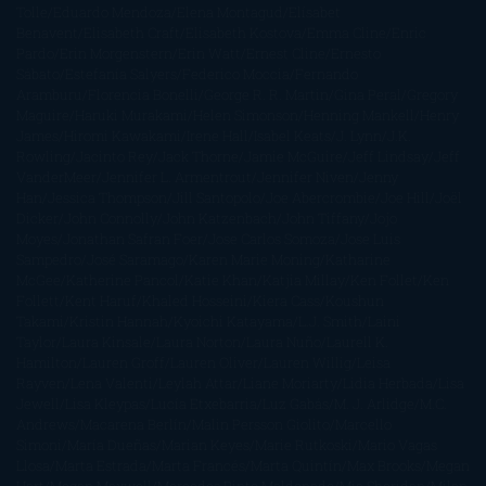
Tolle
Eduardo Mendoza
Elena Montagud
Elísabet
Benavent
Elisabeth Craft
Elisabeth Kostova
Emma Cline
Enric
Pardo
Erin Morgenstern
Erin Watt
Ernest Cline
Ernesto
Sábato
Estefanía Salyers
Federico Moccia
Fernando
Aramburu
Florencia Bonelli
George R. R. Martin
Gina Peral
Gregory
Maguire
Haruki Murakami
Helen Simonson
Henning Mankell
Henry
James
Hiromi Kawakami
Irene Hall
Isabel Keats
J. Lynn
J.K.
Rowling
Jacinto Rey
Jack Thorne
Jamie McGuire
Jeff Lindsay
Jeff
VanderMeer
Jennifer L. Armentrout
Jennifer Niven
Jenny
Han
Jessica Thompson
Jill Santopolo
Joe Abercrombie
Joe Hill
Joël
Dicker
John Connolly
John Katzenbach
John Tiffany
Jojo
Moyes
Jonathan Safran Foer
Jose Carlos Somoza
Jose Luis
Sampedro
José Saramago
Karen Marie Moning
Katharine
McGee
Katherine Pancol
Katie Khan
Katjia Millay
Ken Follet
Ken
Follett
Kent Haruf
Khaled Hosseini
Kiera Cass
Koushun
Takami
Kristin Hannah
Kyoichi Katayama
L.J. Smith
Laini
Taylor
Laura Kinsale
Laura Norton
Laura Nuño
Laurell K.
Hamilton
Lauren Groff
Lauren Oliver
Lauren Willig
Leisa
Rayven
Lena Valenti
Leylah Attar
Liane Moriarty
Lidia Herbada
Lisa
Jewell
Lisa Kleypas
Lucía Etxebarria
Luz Gabás
M. J. Arlidge
M.C.
Andrews
Macarena Berlín
Malin Persson Giolito
Marcello
Simoni
María Dueñas
Marian Keyes
Marie Rutkoski
Mario Vagas
Llosa
Marta Estrada
Marta Francés
Marta Quintín
Max Brooks
Megan