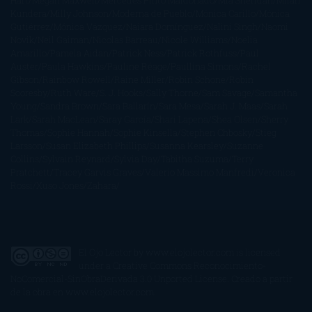
Hart
Megan Maxwell
Mercedes Pinto Maldonado
Mia Sheridan
Milan
Kundera
Milly Johnson
Moderna de Pueblo
Mónica Carillo
Mónica
Gutiérrez
Mónica Vázquez
Naiara Domínguez
Nalini Singh
Naomi
Novik
Neil Gaiman
Nicolas Barreau
Nicole Williams
Noelia
Amarillo
Pamela Aidan
Patrick Ness
Patrick Rothfuss
Paul
Auster
Paula Hawkins
Pauline Réage
Paullina Simons
Rachel
Gibson
Rainbow Rowell
Raine Miller
Robin Schone
Robin
Scoresby
Ruth Ware
S. J. Hooks
Sally Thorne
Sam Savage
Samantha
Young
Sandra Brown
Sara Ballarín
Sara Mesa
Sarah J. Maas
Sarah
Lark
Sarah MacLean
Saray García
Shari Lapena
Shea Olsen
Sherry
Thomas
Sophie Hannah
Sophie Kinsella
Stephen Chbosky
Stieg
Larsson
Susan Elizabeth Phillips
Susanna Kearsley
Suzanne
Collins
Sylvain Reynard
Sylvia Day
Tabitha Suzuma
Terry
Pratchett
Tracey Garvis Graves
Valerio Massimo Manfredi
Veronica
Rossi
Xuso Jones
Zahara
El Ojo Lector
by
www.elojolector.com
is licensed
under a
Creative Commons Reconocimiento-
NoComercial-SinObraDerivada 3.0 Unported License
. Creado a partir
de la obra en
www.elojolector.com
.