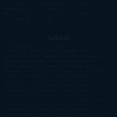
paranormal
Romántica
Romántica Victoriana
Sagas
Segunda
mano
Sentimental
Series
Sobrevivir a una
novela
Terror
Test
Thriller
Trilogías
Uncategorized
Ya a la
venta
Young Adults
¡No me gusta!
Autores
@ZoeSwinger
Abigail Gibbs
Adam Nevill
Adriana Rubens
Alaitz
Leceaga
Alberto Méndez
Alejandro Castroguer
Alexis
Harrington
Alice Kellen
Almudena Grandes
Altea Morgan
Ana
Cantarero
Andrew Davidson
Ángela Quintas
Angélique
Barbérat
Anna Todd
Anna Zaires
Annabel Pitcher
Anny
Peterson
Antonio Dikele Distefano
Art Spiegelman
Arturo Pérez-
Reverte
Audrey Carlan
Beth Kery
Beth Revis
Brittainy C.
Cherry
Camilla Läckberg
Carla Gràcia Mercadé
Carme
Chaparro
Carmen Martín Gaite
Caroline March
Celeste
Bradley
Celeste Ng
Charlaine Harris
Charles Dubow
Cherry
Chic
Cheryl Strayed
Christina Lauren
Colleen Hoover
Colleen
McCullough
Connie Willis
Cristina Prada
Daniel Glattauer
Daniela
Krien
Daphne du Maurier
Darynda Jones
David Crespo
David
Nicholls
David Safier
Deborah Harkness
Deborah Install
Diana
Gabaldon
Dolores Redondo
E. O. Chirovici
E.L. James
Eckhart