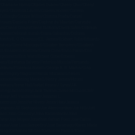
Charlaine Harris
Charles Dubow
Cherry Chic
Cheryl
rayed
Christina Lauren
Colleen Hoover
Colleen
Cullough
Connie Willis
Cristina Prada
Daniel
ttauer
Daniela Krien
Daphne du Maurier
Darynda
nes
David Crespo
David Nicholls
David Safier
Deborah
rkness
Deborah Install
Diana Gabaldon
Dolores
dondo
E. O. Chirovici
E.L. James
Eckhart Tolle
Eduardo
ndoza
Elena Montagud
Elísabet Benavent
Elisabeth
ft
Elisabeth Kostova
Emma Cline
Enric Pardo
Erin
rgenstern
Erin Watt
Ernest Cline
Ernesto
bato
Estefanía Salyers
Federico Moccia
Fernando
amburu
Florencia Bonelli
George R. R. Martin
Gina
al
Gregory Maguire
Haruki Murakami
Helen
monson
Henning Mankell
Henry James
Hiromi
wakami
Irene Hall
Isabel Keats
J. Lynn
J.K.
wling
Jacinto Rey
Jack Thorne
Jamie McGuire
Jeff
ndsay
Jeff VanderMeer
Jennifer L.
mentrout
Jennifer Niven
Jenny Han
Jessica
ompson
Jill Santopolo
Joe Abercrombie
Joe Hill
Joël
cker
John Connolly
John Katzenbach
John
fany
Jojo Moyes
Jonathan Safran Foer
Jose Carlos
moza
Jose Luis Sampedro
José Saramago
Karen Marie
ning
Katharine McGee
Katherine Pancol
Katie