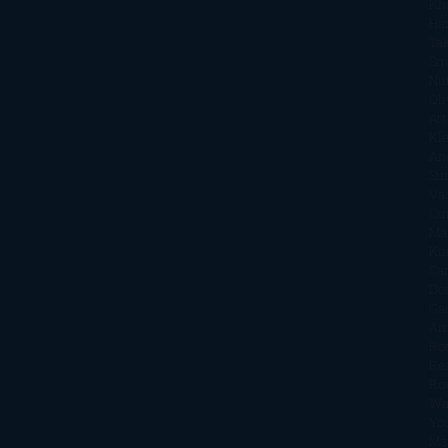
Kh
Ha
Ta
Sm
Nu
Oli
Att
Kl
An
Si
Va
Qu
Ma
Ku
Car
Do
Ga
Am
Ro
Ré
Ro
Wa
Yo
Ma