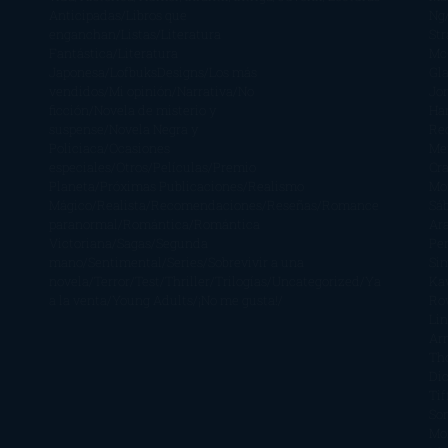
Anticipadas
Libros que
Ng
enganchan
Listas
Literatura
St
Fantástica
Literatura
Mc
Japonesa
LofbuksDesigns
Los más
Gla
vendidos
Mi opinión
Narrativa
No
Jo
ficción
Novela de misterio y
Ha
suspense
Novela Negra y
Re
Policiaca
Ocasiones
Me
especiales
Otros
Películas
Premio
Cra
Planeta
Próximas Publicaciones
Realismo
Mo
Mágico
Realista
Recomendaciones
Reseñas
Romance
Sá
paranormal
Romántica
Romántica
Ar
Victoriana
Sagas
Segunda
Per
mano
Sentimental
Series
Sobrevivir a una
Si
novela
Terror
Test
Thriller
Trilogías
Uncategorized
Ya
Ka
a la venta
Young Adults
¡No me gusta!
Ro
Li
Ar
Th
Di
Tif
So
Mo