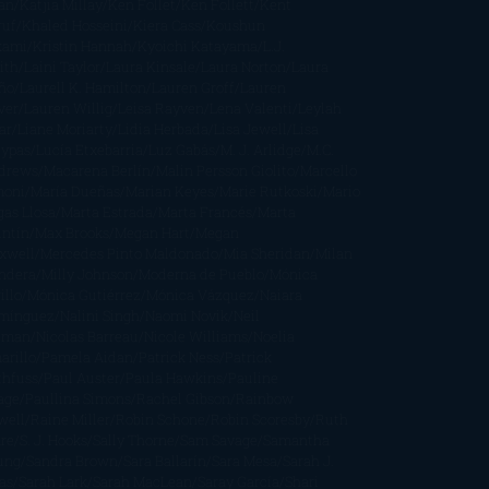
an
Katjia Millay
Ken Follet
Ken Follett
Kent
ruf
Khaled Hosseini
Kiera Cass
Koushun
kami
Kristin Hannah
Kyoichi Katayama
L.J.
ith
Laini Taylor
Laura Kinsale
Laura Norton
Laura
ño
Laurell K. Hamilton
Lauren Groff
Lauren
ver
Lauren Willig
Leisa Rayven
Lena Valenti
Leylah
ar
Liane Moriarty
Lidia Herbada
Lisa Jewell
Lisa
eypas
Lucía Etxebarria
Luz Gabás
M. J. Arlidge
M.C.
drews
Macarena Berlín
Malin Persson Giolito
Marcello
moni
María Dueñas
Marian Keyes
Marie Rutkoski
Mario
gas Llosa
Marta Estrada
Marta Francés
Marta
intín
Max Brooks
Megan Hart
Megan
xwell
Mercedes Pinto Maldonado
Mia Sheridan
Milan
ndera
Milly Johnson
Moderna de Pueblo
Mónica
illo
Mónica Gutiérrez
Mónica Vázquez
Naiara
mínguez
Nalini Singh
Naomi Novik
Neil
iman
Nicolas Barreau
Nicole Williams
Noelia
arillo
Pamela Aidan
Patrick Ness
Patrick
thfuss
Paul Auster
Paula Hawkins
Pauline
age
Paullina Simons
Rachel Gibson
Rainbow
well
Raine Miller
Robin Schone
Robin Scoresby
Ruth
re
S. J. Hooks
Sally Thorne
Sam Savage
Samantha
ung
Sandra Brown
Sara Ballarín
Sara Mesa
Sarah J.
as
Sarah Lark
Sarah MacLean
Saray García
Shari