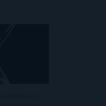
y, Despertar de J.L.
or aquella época, y