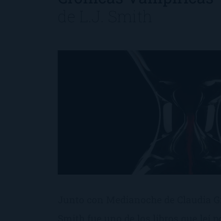
de
L.J. Smith
Junto con Medianoche de Claudia Gre
Smith fue uno de los libros que leí p