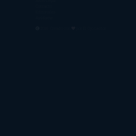
Aviso Legal
Contacto
Editoriales
Ayúdame
2016. Creado con
por
El Ojo Lector
.