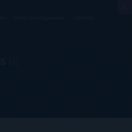
sts
Libros Que Enganchan
Contacto
as
(1)