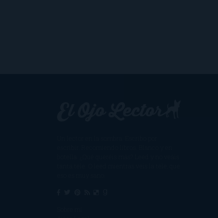
Un lector en la sombra. Escribo por
escribir. Recomiendo libros. Blanco y en
botella. ¿Qué queréis más? Leed y no veáis
tanta tele. O leed mientras veis la tele, que
eso es muy sano.
Sobre mí