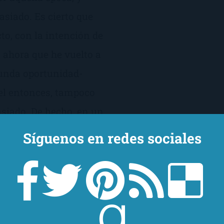
siado. Es cierto que
o, con la intención de
a ahora que he vuelto a
gunda oportunidad-
el entonces, tampoco
iado. De hecho, en un
e J.L. Smith la
Síguenos en redes sociales
tercero y, por ahora, no
uarto.