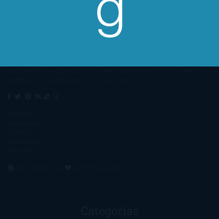
Un lector en la sombra. Escribo por escribir. Recomiendo libros. Blanco
y en botella. ¿Qué queréis más? Leed y no veáis tanta tele. O leed
mientras veis la tele, que eso es muy sano.
Sobre mí
Aviso Legal
Contacto
Editoriales
Ayúdame
2016. Creado con
por
El Ojo Lector
.
Categorías