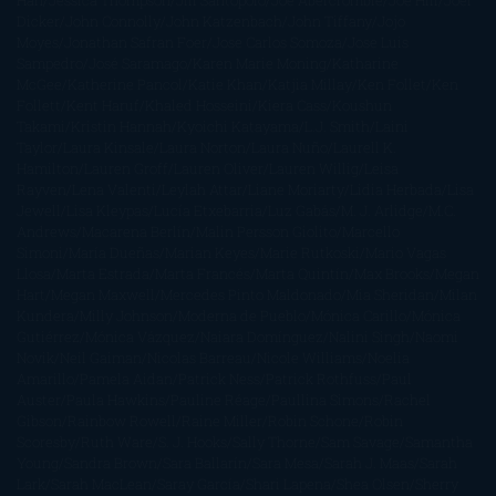
Han
Jessica Thompson
Jill Santopolo
Joe Abercrombie
Joe Hill
Joël
Dicker
John Connolly
John Katzenbach
John Tiffany
Jojo
Moyes
Jonathan Safran Foer
Jose Carlos Somoza
Jose Luis
Sampedro
José Saramago
Karen Marie Moning
Katharine
McGee
Katherine Pancol
Katie Khan
Katjia Millay
Ken Follet
Ken
Follett
Kent Haruf
Khaled Hosseini
Kiera Cass
Koushun
Takami
Kristin Hannah
Kyoichi Katayama
L.J. Smith
Laini
Taylor
Laura Kinsale
Laura Norton
Laura Nuño
Laurell K.
Hamilton
Lauren Groff
Lauren Oliver
Lauren Willig
Leisa
Rayven
Lena Valenti
Leylah Attar
Liane Moriarty
Lidia Herbada
Lisa
Jewell
Lisa Kleypas
Lucía Etxebarria
Luz Gabás
M. J. Arlidge
M.C.
Andrews
Macarena Berlín
Malin Persson Giolito
Marcello
Simoni
María Dueñas
Marian Keyes
Marie Rutkoski
Mario Vagas
Llosa
Marta Estrada
Marta Francés
Marta Quintín
Max Brooks
Megan
Hart
Megan Maxwell
Mercedes Pinto Maldonado
Mia Sheridan
Milan
Kundera
Milly Johnson
Moderna de Pueblo
Mónica Carillo
Mónica
Gutiérrez
Mónica Vázquez
Naiara Domínguez
Nalini Singh
Naomi
Novik
Neil Gaiman
Nicolas Barreau
Nicole Williams
Noelia
Amarillo
Pamela Aidan
Patrick Ness
Patrick Rothfuss
Paul
Auster
Paula Hawkins
Pauline Réage
Paullina Simons
Rachel
Gibson
Rainbow Rowell
Raine Miller
Robin Schone
Robin
Scoresby
Ruth Ware
S. J. Hooks
Sally Thorne
Sam Savage
Samantha
Young
Sandra Brown
Sara Ballarín
Sara Mesa
Sarah J. Maas
Sarah
Lark
Sarah MacLean
Saray García
Shari Lapena
Shea Olsen
Sherry