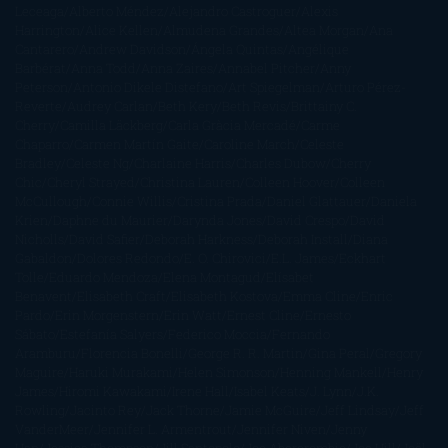
Leceaga
Alberto Méndez
Alejandro Castroguer
Alexis
Harrington
Alice Kellen
Almudena Grandes
Altea Morgan
Ana
Cantarero
Andrew Davidson
Ángela Quintas
Angélique
Barbérat
Anna Todd
Anna Zaires
Annabel Pitcher
Anny
Peterson
Antonio Dikele Distefano
Art Spiegelman
Arturo Pérez-
Reverte
Audrey Carlan
Beth Kery
Beth Revis
Brittainy C.
Cherry
Camilla Läckberg
Carla Gràcia Mercadé
Carme
Chaparro
Carmen Martín Gaite
Caroline March
Celeste
Bradley
Celeste Ng
Charlaine Harris
Charles Dubow
Cherry
Chic
Cheryl Strayed
Christina Lauren
Colleen Hoover
Colleen
McCullough
Connie Willis
Cristina Prada
Daniel Glattauer
Daniela
Krien
Daphne du Maurier
Darynda Jones
David Crespo
David
Nicholls
David Safier
Deborah Harkness
Deborah Install
Diana
Gabaldon
Dolores Redondo
E. O. Chirovici
E.L. James
Eckhart
Tolle
Eduardo Mendoza
Elena Montagud
Elísabet
Benavent
Elisabeth Craft
Elisabeth Kostova
Emma Cline
Enric
Pardo
Erin Morgenstern
Erin Watt
Ernest Cline
Ernesto
Sábato
Estefanía Salyers
Federico Moccia
Fernando
Aramburu
Florencia Bonelli
George R. R. Martin
Gina Peral
Gregory
Maguire
Haruki Murakami
Helen Simonson
Henning Mankell
Henry
James
Hiromi Kawakami
Irene Hall
Isabel Keats
J. Lynn
J.K.
Rowling
Jacinto Rey
Jack Thorne
Jamie McGuire
Jeff Lindsay
Jeff
VanderMeer
Jennifer L. Armentrout
Jennifer Niven
Jenny