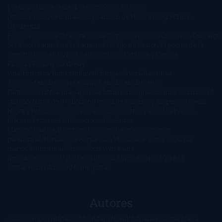
1-Star
2-Stars
3-Stars
4-Stars
5-Stars
Artículos
periodísticos
Aventuras
Blog
Canción de Hielo y Fuego
Chick-
Lit
Ciencia
Ficción
Clásicos
Colaboraciones
Comic
Concursos
Crecemos
Descarga
del libro
Drama
Duda Gramatical
El Ojo de Sauron
El poema de la
semana
Encuestas
Erótica
Especiales
Fantasía y Ciencia
Ficción
Feeling Good
Hay
vida
Histórica
Humor
Infantil
Intriga
Juvenil
Lecturas
Anticipadas
Libros que enganchan
Listas
Literatura
Fantástica
Literatura Japonesa
LofbuksDesigns
Los más vendidos
Mi
opinión
Narrativa
No ficción
Novela de misterio y suspense
Novela
Negra y Policiaca
Ocasiones especiales
Otros
Películas
Premio
Planeta
Próximas Publicaciones
Realismo
Mágico
Realista
Recomendaciones
Reseñas
Romance
paranormal
Romántica
Romántica Victoriana
Sagas
Segunda
mano
Sentimental
Series
Sobrevivir a una
novela
Terror
Test
Thriller
Trilogías
Uncategorized
Ya a la
venta
Young Adults
¡No me gusta!
Autores
@ZoeSwinger
Abigail Gibbs
Adam Nevill
Adriana Rubens
Alaitz