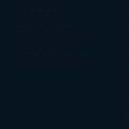
vendidos
Mi opinión
Narrativa
No
Jo
ficción
Novela de misterio y
Ha
suspense
Novela Negra y
Re
Policiaca
Ocasiones
Me
especiales
Otros
Películas
Premio
Cra
Planeta
Próximas Publicaciones
Realismo
Mo
Mágico
Realista
Recomendaciones
Reseñas
Romance
Sá
paranormal
Romántica
Romántica
Ar
Victoriana
Sagas
Segunda
Per
mano
Sentimental
Series
Sobrevivir a una
Si
novela
Terror
Test
Thriller
Trilogías
Uncategorized
Ya
Ka
a la venta
Young Adults
¡No me gusta!
Ro
Li
Ar
Th
Di
Tif
So
Mo
Kh
Ha
Ta
Sm