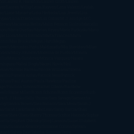
ño
Laurell K. Hamilton
Lauren Groff
Lauren
ver
Lauren Willig
Leisa Rayven
Lena Valenti
Leylah
ar
Liane Moriarty
Lidia Herbada
Lisa Jewell
Lisa
eypas
Lucía Etxebarria
Luz Gabás
M. J. Arlidge
M.C.
drews
Macarena Berlín
Malin Persson Giolito
Marcello
moni
María Dueñas
Marian Keyes
Marie Rutkoski
Mario
gas Llosa
Marta Estrada
Marta Francés
Marta
intín
Max Brooks
Megan Hart
Megan
xwell
Mercedes Pinto Maldonado
Mia Sheridan
Milan
ndera
Milly Johnson
Moderna de Pueblo
Mónica
illo
Mónica Gutiérrez
Mónica Vázquez
Naiara
mínguez
Nalini Singh
Naomi Novik
Neil
iman
Nicolas Barreau
Nicole Williams
Noelia
arillo
Pamela Aidan
Patrick Ness
Patrick
thfuss
Paul Auster
Paula Hawkins
Pauline
age
Paullina Simons
Rachel Gibson
Rainbow
well
Raine Miller
Robin Schone
Robin Scoresby
Ruth
re
S. J. Hooks
Sally Thorne
Sam Savage
Samantha
ung
Sandra Brown
Sara Ballarín
Sara Mesa
Sarah J.
as
Sarah Lark
Sarah MacLean
Saray García
Shari
pena
Shea Olsen
Sherry Thomas
Sophie Hannah
Sophie
sella
Stephen Chbosky
Stieg Larsson
Susan Elizabeth
llips
Susanna Kearsley
Suzanne Collins
Sylvain
ynard
Sylvia Day
Tabitha Suzuma
Terry