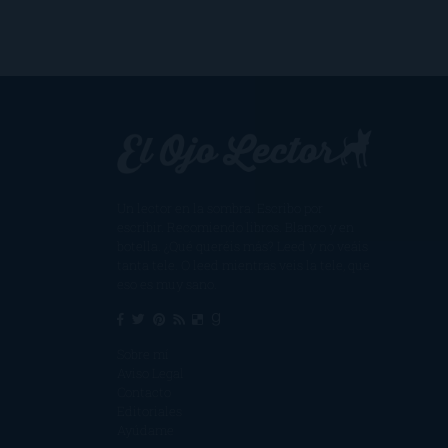
Un lector en la sombra. Escribo por
escribir. Recomiendo libros. Blanco y en
botella. ¿Qué queréis más? Leed y no veáis
tanta tele. O leed mientras veis la tele, que
eso es muy sano.
Sobre mí
Aviso Legal
Contacto
Editoriales
Ayúdame