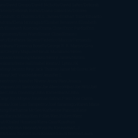
nes
David Crespo
David Nicholls
David Safier
Deborah
rkness
Deborah Install
Diana Gabaldon
Dolores
dondo
E. O. Chirovici
E.L. James
Eckhart Tolle
Eduardo
ndoza
Elena Montagud
Elísabet Benavent
Elisabeth
ft
Elisabeth Kostova
Emma Cline
Enric Pardo
Erin
rgenstern
Erin Watt
Ernest Cline
Ernesto
bato
Estefanía Salyers
Federico Moccia
Fernando
amburu
Florencia Bonelli
George R. R. Martin
Gina
al
Gregory Maguire
Haruki Murakami
Helen
monson
Henning Mankell
Henry James
Hiromi
wakami
Irene Hall
Isabel Keats
J. Lynn
J.K.
wling
Jacinto Rey
Jack Thorne
Jamie McGuire
Jeff
ndsay
Jeff VanderMeer
Jennifer L.
mentrout
Jennifer Niven
Jenny Han
Jessica
ompson
Jill Santopolo
Joe Abercrombie
Joe Hill
Joël
cker
John Connolly
John Katzenbach
John
fany
Jojo Moyes
Jonathan Safran Foer
Jose Carlos
moza
Jose Luis Sampedro
José Saramago
Karen Marie
ning
Katharine McGee
Katherine Pancol
Katie
an
Katjia Millay
Ken Follet
Ken Follett
Kent
ruf
Khaled Hosseini
Kiera Cass
Koushun
kami
Kristin Hannah
Kyoichi Katayama
L.J.
ith
Laini Taylor
Laura Kinsale
Laura Norton
Laura