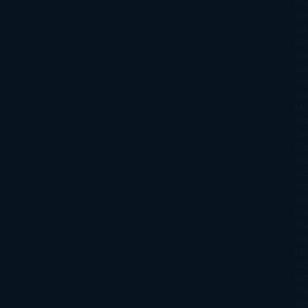
Nu
Oli
Att
Kl
An
Si
Va
Qu
Ma
Ku
Car
Do
Ga
Am
Ro
Ré
Ro
Wa
Yo
Ma
La
Kin
Phi
Re