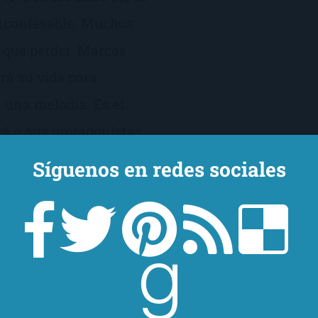
inconfesable. Muchos
 que perder. Marcos
rá su vida para
a una melodía. Es el
á a sus protagonistas
mor superar todas las
Síguenos en redes sociales