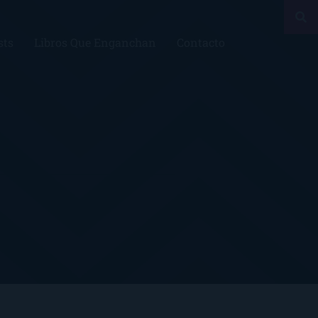
sts
Libros Que Enganchan
Contacto