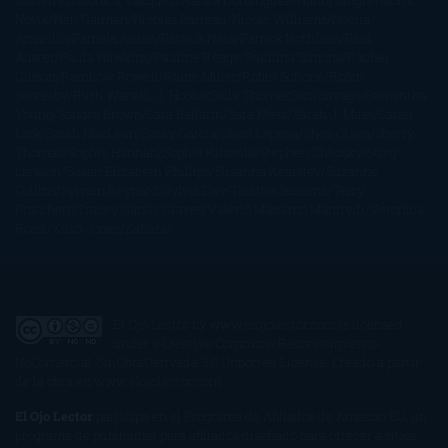
Gutiérrez
Mónica Vázquez
Naiara Domínguez
Nalini Singh
Naomi
Novik
Neil Gaiman
Nicolas Barreau
Nicole Williams
Noelia
Amarillo
Pamela Aidan
Patrick Ness
Patrick Rothfuss
Paul
Auster
Paula Hawkins
Pauline Réage
Paullina Simons
Rachel
Gibson
Rainbow Rowell
Raine Miller
Robin Schone
Robin
Scoresby
Ruth Ware
S. J. Hooks
Sally Thorne
Sam Savage
Samantha
Young
Sandra Brown
Sara Ballarín
Sara Mesa
Sarah J. Maas
Sarah
Lark
Sarah MacLean
Saray García
Shari Lapena
Shea Olsen
Sherry
Thomas
Sophie Hannah
Sophie Kinsella
Stephen Chbosky
Stieg
Larsson
Susan Elizabeth Phillips
Susanna Kearsley
Suzanne
Collins
Sylvain Reynard
Sylvia Day
Tabitha Suzuma
Terry
Pratchett
Tracey Garvis Graves
Valerio Massimo Manfredi
Veronica
Rossi
Xuso Jones
Zahara
El Ojo Lector
by
www.elojolector.com
is licensed
under a
Creative Commons Reconocimiento-
NoComercial-SinObraDerivada 3.0 Unported License
. Creado a partir
de la obra en
www.elojolector.com
.
El Ojo Lector
participa en el Programa de Afiliados de Amazon EU, un
programa de publicidad para afiliados diseñado para ofrecer a sitios