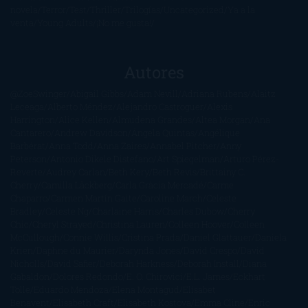
novela
Terror
Test
Thriller
Trilogías
Uncategorized
Ya a la
venta
Young Adults
¡No me gusta!
Autores
@ZoeSwinger
Abigail Gibbs
Adam Nevill
Adriana Rubens
Alaitz
Leceaga
Alberto Méndez
Alejandro Castroguer
Alexis
Harrington
Alice Kellen
Almudena Grandes
Altea Morgan
Ana
Cantarero
Andrew Davidson
Ángela Quintas
Angélique
Barbérat
Anna Todd
Anna Zaires
Annabel Pitcher
Anny
Peterson
Antonio Dikele Distefano
Art Spiegelman
Arturo Pérez-
Reverte
Audrey Carlan
Beth Kery
Beth Revis
Brittainy C.
Cherry
Camilla Läckberg
Carla Gràcia Mercadé
Carme
Chaparro
Carmen Martín Gaite
Caroline March
Celeste
Bradley
Celeste Ng
Charlaine Harris
Charles Dubow
Cherry
Chic
Cheryl Strayed
Christina Lauren
Colleen Hoover
Colleen
McCullough
Connie Willis
Cristina Prada
Daniel Glattauer
Daniela
Krien
Daphne du Maurier
Darynda Jones
David Crespo
David
Nicholls
David Safier
Deborah Harkness
Deborah Install
Diana
Gabaldon
Dolores Redondo
E. O. Chirovici
E.L. James
Eckhart
Tolle
Eduardo Mendoza
Elena Montagud
Elísabet
Benavent
Elisabeth Craft
Elisabeth Kostova
Emma Cline
Enric