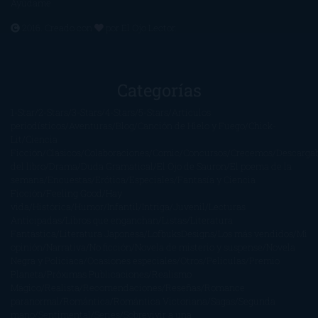
Ayúdame
2016. Creado con
por
El Ojo Lector
.
Categorías
1-Star
2-Stars
3-Stars
4-Stars
5-Stars
Artículos
periodísticos
Aventuras
Blog
Canción de Hielo y Fuego
Chick-
Lit
Ciencia
Ficción
Clásicos
Colaboraciones
Comic
Concursos
Crecemos
Descarga
del libro
Drama
Duda Gramatical
El Ojo de Sauron
El poema de la
semana
Encuestas
Erótica
Especiales
Fantasía y Ciencia
Ficción
Feeling Good
Hay
vida
Histórica
Humor
Infantil
Intriga
Juvenil
Lecturas
Anticipadas
Libros que enganchan
Listas
Literatura
Fantástica
Literatura Japonesa
LofbuksDesigns
Los más vendidos
Mi
opinión
Narrativa
No ficción
Novela de misterio y suspense
Novela
Negra y Policiaca
Ocasiones especiales
Otros
Películas
Premio
Planeta
Próximas Publicaciones
Realismo
Mágico
Realista
Recomendaciones
Reseñas
Romance
paranormal
Romántica
Romántica Victoriana
Sagas
Segunda
mano
Sentimental
Series
Sobrevivir a una