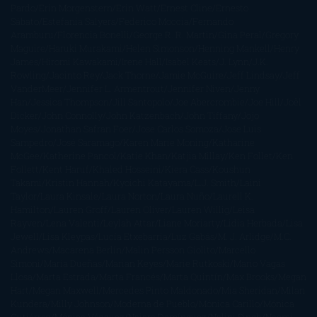
Pardo
Erin Morgenstern
Erin Watt
Ernest Cline
Ernesto
Sábato
Estefanía Salyers
Federico Moccia
Fernando
Aramburu
Florencia Bonelli
George R. R. Martin
Gina Peral
Gregory
Maguire
Haruki Murakami
Helen Simonson
Henning Mankell
Henry
James
Hiromi Kawakami
Irene Hall
Isabel Keats
J. Lynn
J.K.
Rowling
Jacinto Rey
Jack Thorne
Jamie McGuire
Jeff Lindsay
Jeff
VanderMeer
Jennifer L. Armentrout
Jennifer Niven
Jenny
Han
Jessica Thompson
Jill Santopolo
Joe Abercrombie
Joe Hill
Joël
Dicker
John Connolly
John Katzenbach
John Tiffany
Jojo
Moyes
Jonathan Safran Foer
Jose Carlos Somoza
Jose Luis
Sampedro
José Saramago
Karen Marie Moning
Katharine
McGee
Katherine Pancol
Katie Khan
Katjia Millay
Ken Follet
Ken
Follett
Kent Haruf
Khaled Hosseini
Kiera Cass
Koushun
Takami
Kristin Hannah
Kyoichi Katayama
L.J. Smith
Laini
Taylor
Laura Kinsale
Laura Norton
Laura Nuño
Laurell K.
Hamilton
Lauren Groff
Lauren Oliver
Lauren Willig
Leisa
Rayven
Lena Valenti
Leylah Attar
Liane Moriarty
Lidia Herbada
Lisa
Jewell
Lisa Kleypas
Lucía Etxebarria
Luz Gabás
M. J. Arlidge
M.C.
Andrews
Macarena Berlín
Malin Persson Giolito
Marcello
Simoni
María Dueñas
Marian Keyes
Marie Rutkoski
Mario Vagas
Llosa
Marta Estrada
Marta Francés
Marta Quintín
Max Brooks
Megan
Hart
Megan Maxwell
Mercedes Pinto Maldonado
Mia Sheridan
Milan
Kundera
Milly Johnson
Moderna de Pueblo
Mónica Carillo
Mónica