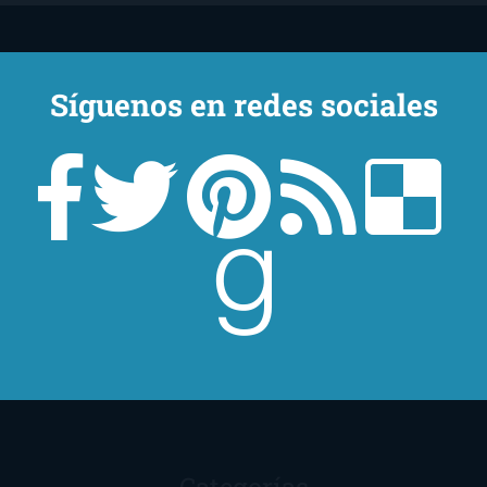
Síguenos en redes sociales
Un lector en la sombra. Escribo por escribir. Recomiendo libros. Blanco
y en botella. ¿Qué queréis más? Leed y no veáis tanta tele. O leed
mientras veis la tele, que eso es muy sano.
Sobre mí
Aviso Legal
Contacto
Editoriales
Ayúdame
2016. Creado con
por
El Ojo Lector
.
Categorías