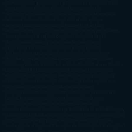
@ZoeSwinger
Abigail Gibbs
Adam Nevill
Adriana Rubens
Alaitz
Leceaga
Alberto Méndez
Alejandro Castroguer
Alexis
Harrington
Alice Kellen
Almudena Grandes
Altea Morgan
Ana
Cantarero
Andrew Davidson
Ángela Quintas
Angélique
Barbérat
Anna Todd
Anna Zaires
Annabel Pitcher
Anny
Peterson
Antonio Dikele Distefano
Art Spiegelman
Arturo Pérez-
Reverte
Audrey Carlan
Beth Kery
Beth Revis
Brittainy C.
Cherry
Camilla Läckberg
Carla Gràcia Mercadé
Carme
Chaparro
Carmen Martín Gaite
Caroline March
Celeste
Bradley
Celeste Ng
Charlaine Harris
Charles Dubow
Cherry
Chic
Cheryl Strayed
Christina Lauren
Colleen Hoover
Colleen
McCullough
Connie Willis
Cristina Prada
Daniel Glattauer
Daniela
Krien
Daphne du Maurier
Darynda Jones
David Crespo
David
Nicholls
David Safier
Deborah Harkness
Deborah Install
Diana
Gabaldon
Dolores Redondo
E. O. Chirovici
E.L. James
Eckhart
Tolle
Eduardo Mendoza
Elena Montagud
Elísabet
Benavent
Elisabeth Craft
Elisabeth Kostova
Emma Cline
Enric
Pardo
Erin Morgenstern
Erin Watt
Ernest Cline
Ernesto
Sábato
Estefanía Salyers
Federico Moccia
Fernando
Aramburu
Florencia Bonelli
George R. R. Martin
Gina Peral
Gregory
Maguire
Haruki Murakami
Helen Simonson
Henning Mankell
Henry
James
Hiromi Kawakami
Irene Hall
Isabel Keats
J. Lynn
J.K.
Rowling
Jacinto Rey
Jack Thorne
Jamie McGuire
Jeff Lindsay
Jeff
VanderMeer
Jennifer L. Armentrout
Jennifer Niven
Jenny