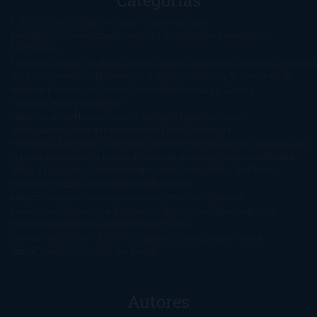
1-Star
2-Stars
3-Stars
4-Stars
5-Stars
Artículos
periodísticos
Aventuras
Blog
Canción de Hielo y Fuego
Chick-
Lit
Ciencia
Ficción
Clásicos
Colaboraciones
Comic
Concursos
Crecemos
Descarga
del libro
Drama
Duda Gramatical
El Ojo de Sauron
El poema de la
semana
Encuestas
Erótica
Especiales
Fantasía y Ciencia
Ficción
Feeling Good
Hay
vida
Histórica
Humor
Infantil
Intriga
Juvenil
Lecturas
Anticipadas
Libros que enganchan
Listas
Literatura
Fantástica
Literatura Japonesa
LofbuksDesigns
Los más vendidos
Mi
opinión
Narrativa
No ficción
Novela de misterio y suspense
Novela
Negra y Policiaca
Ocasiones especiales
Otros
Películas
Premio
Planeta
Próximas Publicaciones
Realismo
Mágico
Realista
Recomendaciones
Reseñas
Romance
paranormal
Romántica
Romántica Victoriana
Sagas
Segunda
mano
Sentimental
Series
Sobrevivir a una
novela
Terror
Test
Thriller
Trilogías
Uncategorized
Ya a la
venta
Young Adults
¡No me gusta!
Autores