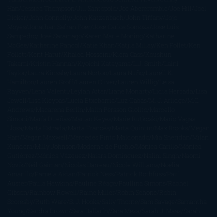
Han
Jessica Thompson
Jill Santopolo
Joe Abercrombie
Joe Hill
Joël
Dicker
John Connolly
John Katzenbach
John Tiffany
Jojo
Moyes
Jonathan Safran Foer
Jose Carlos Somoza
Jose Luis
Sampedro
José Saramago
Karen Marie Moning
Katharine
McGee
Katherine Pancol
Katie Khan
Katjia Millay
Ken Follet
Ken
Follett
Kent Haruf
Khaled Hosseini
Kiera Cass
Koushun
Takami
Kristin Hannah
Kyoichi Katayama
L.J. Smith
Laini
Taylor
Laura Kinsale
Laura Norton
Laura Nuño
Laurell K.
Hamilton
Lauren Groff
Lauren Oliver
Lauren Willig
Leisa
Rayven
Lena Valenti
Leylah Attar
Liane Moriarty
Lidia Herbada
Lisa
Jewell
Lisa Kleypas
Lucía Etxebarria
Luz Gabás
M. J. Arlidge
M.C.
Andrews
Macarena Berlín
Malin Persson Giolito
Marcello
Simoni
María Dueñas
Marian Keyes
Marie Rutkoski
Mario Vagas
Llosa
Marta Estrada
Marta Francés
Marta Quintín
Max Brooks
Megan
Hart
Megan Maxwell
Mercedes Pinto Maldonado
Mia Sheridan
Milan
Kundera
Milly Johnson
Moderna de Pueblo
Mónica Carillo
Mónica
Gutiérrez
Mónica Vázquez
Naiara Domínguez
Nalini Singh
Naomi
Novik
Neil Gaiman
Nicolas Barreau
Nicole Williams
Noelia
Amarillo
Pamela Aidan
Patrick Ness
Patrick Rothfuss
Paul
Auster
Paula Hawkins
Pauline Réage
Paullina Simons
Rachel
Gibson
Rainbow Rowell
Raine Miller
Robin Schone
Robin
Scoresby
Ruth Ware
S. J. Hooks
Sally Thorne
Sam Savage
Samantha
Young
Sandra Brown
Sara Ballarín
Sara Mesa
Sarah J. Maas
Sarah