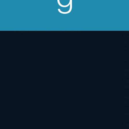
Mágico
Realista
Recomendaciones
Reseñas
Romance
Sá
paranormal
Romántica
Romántica
Ar
Victoriana
Sagas
Segunda
Per
mano
Sentimental
Series
Sobrevivir a una
Si
novela
Terror
Test
Thriller
Trilogías
Uncategorized
Ya
Ka
a la venta
Young Adults
¡No me gusta!
Ro
Li
Ar
Th
Di
Tif
So
Mo
Kh
Ha
Ta
Sm
Nu
Oli
Att
Kl
An
Si