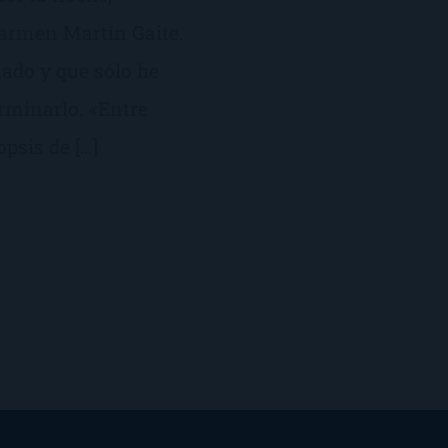
Carmen Martín Gaite.
ado y que sólo he
rminarlo. «Entre
opsis de […]