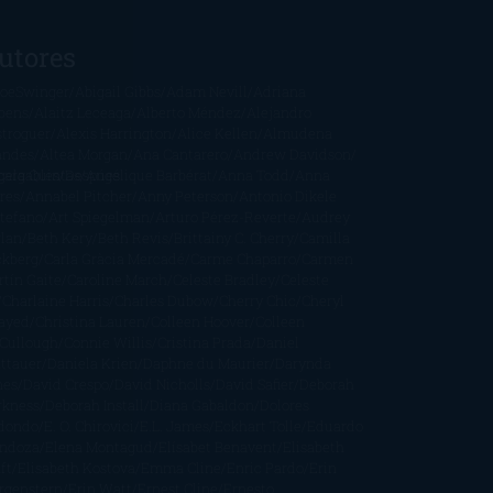
utores
oeSwinger
Abigail Gibbs
Adam Nevill
Adriana
bens
Alaitz Leceaga
Alberto Méndez
Alejandro
stroguer
Alexis Harrington
Alice Kellen
Almudena
andes
Altea Morgan
Ana Cantarero
Andrew Davidson
cargables
gela Quintas
Despúes
Angélique Barbérat
Anna Todd
Anna
res
Annabel Pitcher
Anny Peterson
Antonio Dikele
stefano
Art Spiegelman
Arturo Pérez-Reverte
Audrey
rlan
Beth Kery
Beth Revis
Brittainy C. Cherry
Camilla
ckberg
Carla Gràcia Mercadé
Carme Chaparro
Carmen
tín Gaite
Caroline March
Celeste Bradley
Celeste
Charlaine Harris
Charles Dubow
Cherry Chic
Cheryl
rayed
Christina Lauren
Colleen Hoover
Colleen
Cullough
Connie Willis
Cristina Prada
Daniel
ttauer
Daniela Krien
Daphne du Maurier
Darynda
nes
David Crespo
David Nicholls
David Safier
Deborah
rkness
Deborah Install
Diana Gabaldon
Dolores
dondo
E. O. Chirovici
E.L. James
Eckhart Tolle
Eduardo
ndoza
Elena Montagud
Elísabet Benavent
Elisabeth
ft
Elisabeth Kostova
Emma Cline
Enric Pardo
Erin
rgenstern
Erin Watt
Ernest Cline
Ernesto