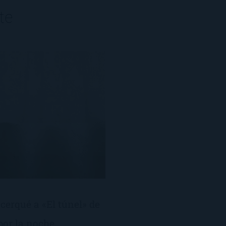
te
erqué a «El túnel» de
por la noche,