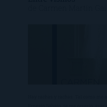
de
Carmen Martín Gai
Hay rachas y rachas. Tal como me ac
Ernesto Sábato, se me ocurrió, ayer 