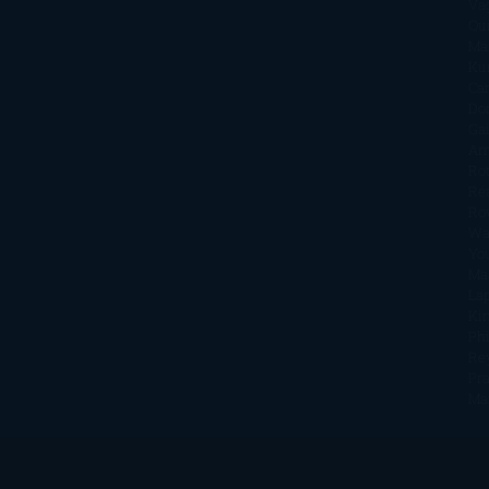
Va
Qu
Ma
Ku
Car
Do
Ga
Am
Ro
Ré
Ro
Wa
Yo
Ma
La
Kin
Phi
Re
Pra
Ma