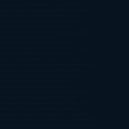
bato
Estefanía Salyers
Federico Moccia
Fernando
amburu
Florencia Bonelli
George R. R. Martin
Gina
al
Gregory Maguire
Haruki Murakami
Helen
monson
Henning Mankell
Henry James
Hiromi
wakami
Irene Hall
Isabel Keats
J. Lynn
J.K.
wling
Jacinto Rey
Jack Thorne
Jamie McGuire
Jeff
ndsay
Jeff VanderMeer
Jennifer L.
mentrout
Jennifer Niven
Jenny Han
Jessica
ompson
Jill Santopolo
Joe Abercrombie
Joe Hill
Joël
cker
John Connolly
John Katzenbach
John
fany
Jojo Moyes
Jonathan Safran Foer
Jose Carlos
moza
Jose Luis Sampedro
José Saramago
Karen Marie
ning
Katharine McGee
Katherine Pancol
Katie
an
Katjia Millay
Ken Follet
Ken Follett
Kent
ruf
Khaled Hosseini
Kiera Cass
Koushun
kami
Kristin Hannah
Kyoichi Katayama
L.J.
ith
Laini Taylor
Laura Kinsale
Laura Norton
Laura
ño
Laurell K. Hamilton
Lauren Groff
Lauren
ver
Lauren Willig
Leisa Rayven
Lena Valenti
Leylah
ar
Liane Moriarty
Lidia Herbada
Lisa Jewell
Lisa
eypas
Lucía Etxebarria
Luz Gabás
M. J. Arlidge
M.C.
drews
Macarena Berlín
Malin Persson Giolito
Marcello
moni
María Dueñas
Marian Keyes
Marie Rutkoski
Mario