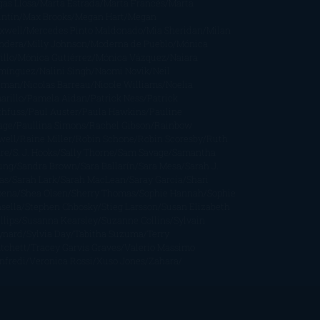
gas Llosa
Marta Estrada
Marta Francés
Marta
intín
Max Brooks
Megan Hart
Megan
xwell
Mercedes Pinto Maldonado
Mia Sheridan
Milan
ndera
Milly Johnson
Moderna de Pueblo
Mónica
illo
Mónica Gutiérrez
Mónica Vázquez
Naiara
mínguez
Nalini Singh
Naomi Novik
Neil
iman
Nicolas Barreau
Nicole Williams
Noelia
arillo
Pamela Aidan
Patrick Ness
Patrick
thfuss
Paul Auster
Paula Hawkins
Pauline
age
Paullina Simons
Rachel Gibson
Rainbow
well
Raine Miller
Robin Schone
Robin Scoresby
Ruth
re
S. J. Hooks
Sally Thorne
Sam Savage
Samantha
ung
Sandra Brown
Sara Ballarín
Sara Mesa
Sarah J.
as
Sarah Lark
Sarah MacLean
Saray García
Shari
pena
Shea Olsen
Sherry Thomas
Sophie Hannah
Sophie
sella
Stephen Chbosky
Stieg Larsson
Susan Elizabeth
llips
Susanna Kearsley
Suzanne Collins
Sylvain
ynard
Sylvia Day
Tabitha Suzuma
Terry
tchett
Tracey Garvis Graves
Valerio Massimo
nfredi
Veronica Rossi
Xuso Jones
Zahara