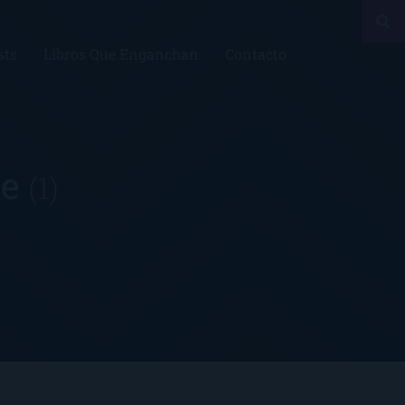
sts
Libros Que Enganchan
Contacto
te
(1)