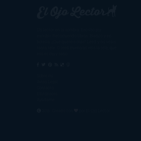
Un lector en la sombra. Escribo por
escribir. Recomiendo libros. Blanco y en
botella. ¿Qué queréis más? Leed y no veáis
tanta tele. O leed mientras veis la tele, que
eso es muy sano.
Sobre mí
Aviso Legal
Contacto
Editoriales
Ayúdame
2016. Creado con
por
El Ojo Lector
.