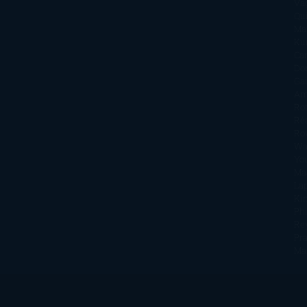
Va
Qu
Ma
Ku
Car
Do
Ga
Am
Ro
Ré
Ro
Wa
Yo
Ma
La
Kin
Phi
Re
Pra
Ma