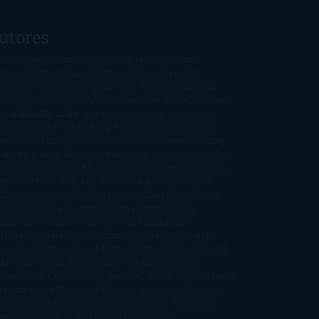
utores
oeSwinger
Abigail Gibbs
Adam Nevill
Adriana
bens
Alaitz Leceaga
Alberto Méndez
Alejandro
stroguer
Alexis Harrington
Alice Kellen
Almudena
andes
Altea Morgan
Ana Cantarero
Andrew Davidson
cargables
gela Quintas
Despúes
Angélique Barbérat
Anna Todd
Anna
res
Annabel Pitcher
Anny Peterson
Antonio Dikele
stefano
Art Spiegelman
Arturo Pérez-Reverte
Audrey
rlan
Beth Kery
Beth Revis
Brittainy C. Cherry
Camilla
ckberg
Carla Gràcia Mercadé
Carme Chaparro
Carmen
tín Gaite
Caroline March
Celeste Bradley
Celeste
Charlaine Harris
Charles Dubow
Cherry Chic
Cheryl
rayed
Christina Lauren
Colleen Hoover
Colleen
Cullough
Connie Willis
Cristina Prada
Daniel
ttauer
Daniela Krien
Daphne du Maurier
Darynda
nes
David Crespo
David Nicholls
David Safier
Deborah
rkness
Deborah Install
Diana Gabaldon
Dolores
dondo
E. O. Chirovici
E.L. James
Eckhart Tolle
Eduardo
ndoza
Elena Montagud
Elísabet Benavent
Elisabeth
ft
Elisabeth Kostova
Emma Cline
Enric Pardo
Erin
rgenstern
Erin Watt
Ernest Cline
Ernesto