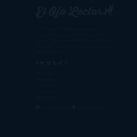
Un lector en la sombra. Escribo por
escribir. Recomiendo libros. Blanco y en
botella. ¿Qué queréis más? Leed y no veáis
tanta tele. O leed mientras veis la tele, que
eso es muy sano.
Sobre mí
Aviso Legal
Contacto
Editoriales
Ayúdame
2016. Creado con
por
El Ojo Lector
.