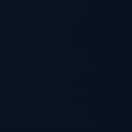
bato
Estefanía Salyers
Federico Moccia
Fernando
amburu
Florencia Bonelli
George R. R. Martin
Gina
al
Gregory Maguire
Haruki Murakami
Helen
monson
Henning Mankell
Henry James
Hiromi
wakami
Irene Hall
Isabel Keats
J. Lynn
J.K.
wling
Jacinto Rey
Jack Thorne
Jamie McGuire
Jeff
ndsay
Jeff VanderMeer
Jennifer L.
mentrout
Jennifer Niven
Jenny Han
Jessica
ompson
Jill Santopolo
Joe Abercrombie
Joe Hill
Joël
cker
John Connolly
John Katzenbach
John
fany
Jojo Moyes
Jonathan Safran Foer
Jose Carlos
moza
Jose Luis Sampedro
José Saramago
Karen Marie
ning
Katharine McGee
Katherine Pancol
Katie
an
Katjia Millay
Ken Follet
Ken Follett
Kent
ruf
Khaled Hosseini
Kiera Cass
Koushun
kami
Kristin Hannah
Kyoichi Katayama
L.J.
ith
Laini Taylor
Laura Kinsale
Laura Norton
Laura
ño
Laurell K. Hamilton
Lauren Groff
Lauren
ver
Lauren Willig
Leisa Rayven
Lena Valenti
Leylah
ar
Liane Moriarty
Lidia Herbada
Lisa Jewell
Lisa
eypas
Lucía Etxebarria
Luz Gabás
M. J. Arlidge
M.C.
drews
Macarena Berlín
Malin Persson Giolito
Marcello
moni
María Dueñas
Marian Keyes
Marie Rutkoski
Mario