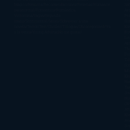
Mágico
Realista
Recomendaciones
Reseñas
Romance
Sá
paranormal
Romántica
Romántica
Ar
Victoriana
Sagas
Segunda
Per
mano
Sentimental
Series
Sobrevivir a una
Si
novela
Terror
Test
Thriller
Trilogías
Uncategorized
Ya
Ka
a la venta
Young Adults
¡No me gusta!
Ro
Li
Ar
Th
Di
Tif
So
Mo
Kh
Ha
Ta
Sm
Nu
Oli
Att
Kl
An
Si