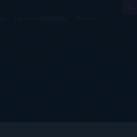
sts
Libros Que Enganchan
Contacto