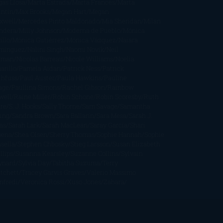
gas Llosa
Marta Estrada
Marta Francés
Marta
intín
Max Brooks
Megan Hart
Megan
xwell
Mercedes Pinto Maldonado
Mia Sheridan
Milan
ndera
Milly Johnson
Moderna de Pueblo
Mónica
illo
Mónica Gutiérrez
Mónica Vázquez
Naiara
mínguez
Nalini Singh
Naomi Novik
Neil
iman
Nicolas Barreau
Nicole Williams
Noelia
arillo
Pamela Aidan
Patrick Ness
Patrick
thfuss
Paul Auster
Paula Hawkins
Pauline
age
Paullina Simons
Rachel Gibson
Rainbow
well
Raine Miller
Robin Schone
Robin Scoresby
Ruth
re
S. J. Hooks
Sally Thorne
Sam Savage
Samantha
ung
Sandra Brown
Sara Ballarín
Sara Mesa
Sarah J.
as
Sarah Lark
Sarah MacLean
Saray García
Shari
pena
Shea Olsen
Sherry Thomas
Sophie Hannah
Sophie
sella
Stephen Chbosky
Stieg Larsson
Susan Elizabeth
llips
Susanna Kearsley
Suzanne Collins
Sylvain
ynard
Sylvia Day
Tabitha Suzuma
Terry
tchett
Tracey Garvis Graves
Valerio Massimo
nfredi
Veronica Rossi
Xuso Jones
Zahara