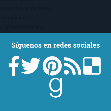
 no sabía que me metía
creo que he leído
la protagonista está
al te llora, igual te […]
Síguenos en redes sociales