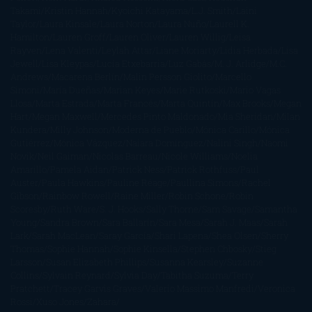
Takami
Kristin Hannah
Kyoichi Katayama
L.J. Smith
Laini
Taylor
Laura Kinsale
Laura Norton
Laura Nuño
Laurell K.
Hamilton
Lauren Groff
Lauren Oliver
Lauren Willig
Leisa
Rayven
Lena Valenti
Leylah Attar
Liane Moriarty
Lidia Herbada
Lisa
Jewell
Lisa Kleypas
Lucía Etxebarria
Luz Gabás
M. J. Arlidge
M.C.
Andrews
Macarena Berlín
Malin Persson Giolito
Marcello
Simoni
María Dueñas
Marian Keyes
Marie Rutkoski
Mario Vagas
Llosa
Marta Estrada
Marta Francés
Marta Quintín
Max Brooks
Megan
Hart
Megan Maxwell
Mercedes Pinto Maldonado
Mia Sheridan
Milan
Kundera
Milly Johnson
Moderna de Pueblo
Mónica Carillo
Mónica
Gutiérrez
Mónica Vázquez
Naiara Domínguez
Nalini Singh
Naomi
Novik
Neil Gaiman
Nicolas Barreau
Nicole Williams
Noelia
Amarillo
Pamela Aidan
Patrick Ness
Patrick Rothfuss
Paul
Auster
Paula Hawkins
Pauline Réage
Paullina Simons
Rachel
Gibson
Rainbow Rowell
Raine Miller
Robin Schone
Robin
Scoresby
Ruth Ware
S. J. Hooks
Sally Thorne
Sam Savage
Samantha
Young
Sandra Brown
Sara Ballarín
Sara Mesa
Sarah J. Maas
Sarah
Lark
Sarah MacLean
Saray García
Shari Lapena
Shea Olsen
Sherry
Thomas
Sophie Hannah
Sophie Kinsella
Stephen Chbosky
Stieg
Larsson
Susan Elizabeth Phillips
Susanna Kearsley
Suzanne
Collins
Sylvain Reynard
Sylvia Day
Tabitha Suzuma
Terry
Pratchett
Tracey Garvis Graves
Valerio Massimo Manfredi
Veronica
Rossi
Xuso Jones
Zahara