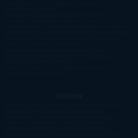
semana
Encuestas
Erótica
Especiales
Fantasía y Ciencia
Ficción
Feeling Good
Hay
vida
Histórica
Humor
Infantil
Intriga
Juvenil
Lecturas
Anticipadas
Libros que enganchan
Listas
Literatura
Fantástica
Literatura Japonesa
LofbuksDesigns
Los más vendidos
Mi
opinión
Narrativa
No ficción
Novela de misterio y suspense
Novela
Negra y Policiaca
Ocasiones especiales
Otros
Películas
Premio
Planeta
Próximas Publicaciones
Realismo
Mágico
Realista
Recomendaciones
Reseñas
Romance
paranormal
Romántica
Romántica Victoriana
Sagas
Segunda
mano
Sentimental
Series
Sobrevivir a una
novela
Terror
Test
Thriller
Trilogías
Uncategorized
Ya a la
venta
Young Adults
¡No me gusta!
Autores
@ZoeSwinger
Abigail Gibbs
Adam Nevill
Adriana Rubens
Alaitz
Leceaga
Alberto Méndez
Alejandro Castroguer
Alexis
Harrington
Alice Kellen
Almudena Grandes
Altea Morgan
Ana
Cantarero
Andrew Davidson
Ángela Quintas
Angélique
Barbérat
Anna Todd
Anna Zaires
Annabel Pitcher
Anny
Peterson
Antonio Dikele Distefano
Art Spiegelman
Arturo Pérez-