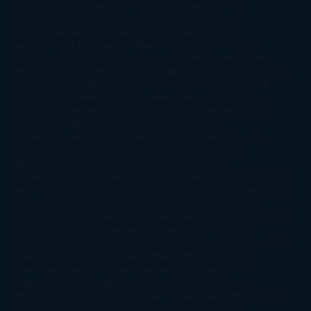
Reverte
Audrey Carlan
Beth Kery
Beth Revis
Brittainy C.
Cherry
Camilla Läckberg
Carla Gràcia Mercadé
Carme
Chaparro
Carmen Martín Gaite
Caroline March
Celeste
Bradley
Celeste Ng
Charlaine Harris
Charles Dubow
Cherry
Chic
Cheryl Strayed
Christina Lauren
Colleen Hoover
Colleen
McCullough
Connie Willis
Cristina Prada
Daniel Glattauer
Daniela
Krien
Daphne du Maurier
Darynda Jones
David Crespo
David
Nicholls
David Safier
Deborah Harkness
Deborah Install
Diana
Gabaldon
Dolores Redondo
E. O. Chirovici
E.L. James
Eckhart
Tolle
Eduardo Mendoza
Elena Montagud
Elísabet
Benavent
Elisabeth Craft
Elisabeth Kostova
Emma Cline
Enric
Pardo
Erin Morgenstern
Erin Watt
Ernest Cline
Ernesto
Sábato
Estefanía Salyers
Federico Moccia
Fernando
Aramburu
Florencia Bonelli
George R. R. Martin
Gina Peral
Gregory
Maguire
Haruki Murakami
Helen Simonson
Henning Mankell
Henry
James
Hiromi Kawakami
Irene Hall
Isabel Keats
J. Lynn
J.K.
Rowling
Jacinto Rey
Jack Thorne
Jamie McGuire
Jeff Lindsay
Jeff
VanderMeer
Jennifer L. Armentrout
Jennifer Niven
Jenny
Han
Jessica Thompson
Jill Santopolo
Joe Abercrombie
Joe Hill
Joël
Dicker
John Connolly
John Katzenbach
John Tiffany
Jojo
Moyes
Jonathan Safran Foer
Jose Carlos Somoza
Jose Luis
Sampedro
José Saramago
Karen Marie Moning
Katharine
McGee
Katherine Pancol
Katie Khan
Katjia Millay
Ken Follet
Ken
Follett
Kent Haruf
Khaled Hosseini
Kiera Cass
Koushun