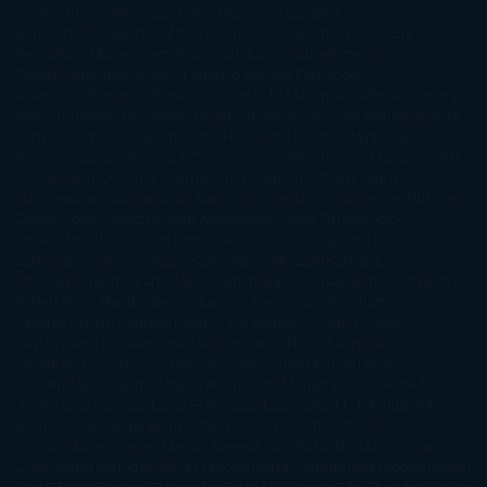
Tolle
Eduardo Mendoza
Elena Montagud
Elísabet
Benavent
Elisabeth Craft
Elisabeth Kostova
Emma Cline
Enric
Pardo
Erin Morgenstern
Erin Watt
Ernest Cline
Ernesto
Sábato
Estefanía Salyers
Federico Moccia
Fernando
Aramburu
Florencia Bonelli
George R. R. Martin
Gina Peral
Gregory
Maguire
Haruki Murakami
Helen Simonson
Henning Mankell
Henry
James
Hiromi Kawakami
Irene Hall
Isabel Keats
J. Lynn
J.K.
Rowling
Jacinto Rey
Jack Thorne
Jamie McGuire
Jeff Lindsay
Jeff
VanderMeer
Jennifer L. Armentrout
Jennifer Niven
Jenny
Han
Jessica Thompson
Jill Santopolo
Joe Abercrombie
Joe Hill
Joël
Dicker
John Connolly
John Katzenbach
John Tiffany
Jojo
Moyes
Jonathan Safran Foer
Jose Carlos Somoza
Jose Luis
Sampedro
José Saramago
Karen Marie Moning
Katharine
McGee
Katherine Pancol
Katie Khan
Katjia Millay
Ken Follet
Ken
Follett
Kent Haruf
Khaled Hosseini
Kiera Cass
Koushun
Takami
Kristin Hannah
Kyoichi Katayama
L.J. Smith
Laini
Taylor
Laura Kinsale
Laura Norton
Laura Nuño
Laurell K.
Hamilton
Lauren Groff
Lauren Oliver
Lauren Willig
Leisa
Rayven
Lena Valenti
Leylah Attar
Liane Moriarty
Lidia Herbada
Lisa
Jewell
Lisa Kleypas
Lucía Etxebarria
Luz Gabás
M. J. Arlidge
M.C.
Andrews
Macarena Berlín
Malin Persson Giolito
Marcello
Simoni
María Dueñas
Marian Keyes
Marie Rutkoski
Mario Vagas
Llosa
Marta Estrada
Marta Francés
Marta Quintín
Max Brooks
Megan