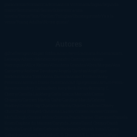
paranormal
Romántica
Romántica Victoriana
Sagas
Segunda
mano
Sentimental
Series
Sobrevivir a una
novela
Terror
Test
Thriller
Trilogías
Uncategorized
Ya a la
venta
Young Adults
¡No me gusta!
Autores
@ZoeSwinger
Abigail Gibbs
Adam Nevill
Adriana Rubens
Alaitz
Leceaga
Alberto Méndez
Alejandro Castroguer
Alexis
Harrington
Alice Kellen
Almudena Grandes
Altea Morgan
Ana
Cantarero
Andrew Davidson
Ángela Quintas
Angélique
Barbérat
Anna Todd
Anna Zaires
Annabel Pitcher
Anny
Peterson
Antonio Dikele Distefano
Art Spiegelman
Arturo Pérez-
Reverte
Audrey Carlan
Beth Kery
Beth Revis
Brittainy C.
Cherry
Camilla Läckberg
Carla Gràcia Mercadé
Carme
Chaparro
Carmen Martín Gaite
Caroline March
Celeste
Bradley
Celeste Ng
Charlaine Harris
Charles Dubow
Cherry
Chic
Cheryl Strayed
Christina Lauren
Colleen Hoover
Colleen
McCullough
Connie Willis
Cristina Prada
Daniel Glattauer
Daniela
Krien
Daphne du Maurier
Darynda Jones
David Crespo
David
Nicholls
David Safier
Deborah Harkness
Deborah Install
Diana
Gabaldon
Dolores Redondo
E. O. Chirovici
E.L. James
Eckhart