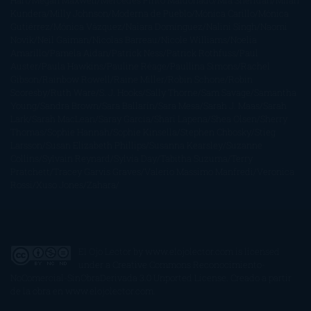
Hart
Megan Maxwell
Mercedes Pinto Maldonado
Mia Sheridan
Milan
Kundera
Milly Johnson
Moderna de Pueblo
Mónica Carillo
Mónica
Gutiérrez
Mónica Vázquez
Naiara Domínguez
Nalini Singh
Naomi
Novik
Neil Gaiman
Nicolas Barreau
Nicole Williams
Noelia
Amarillo
Pamela Aidan
Patrick Ness
Patrick Rothfuss
Paul
Auster
Paula Hawkins
Pauline Réage
Paullina Simons
Rachel
Gibson
Rainbow Rowell
Raine Miller
Robin Schone
Robin
Scoresby
Ruth Ware
S. J. Hooks
Sally Thorne
Sam Savage
Samantha
Young
Sandra Brown
Sara Ballarín
Sara Mesa
Sarah J. Maas
Sarah
Lark
Sarah MacLean
Saray García
Shari Lapena
Shea Olsen
Sherry
Thomas
Sophie Hannah
Sophie Kinsella
Stephen Chbosky
Stieg
Larsson
Susan Elizabeth Phillips
Susanna Kearsley
Suzanne
Collins
Sylvain Reynard
Sylvia Day
Tabitha Suzuma
Terry
Pratchett
Tracey Garvis Graves
Valerio Massimo Manfredi
Veronica
Rossi
Xuso Jones
Zahara
El Ojo Lector
by
www.elojolector.com
is licensed
under a
Creative Commons Reconocimiento-
NoComercial-SinObraDerivada 3.0 Unported License
. Creado a partir
de la obra en
www.elojolector.com
.