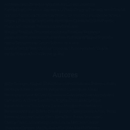
Anticipadas
Libros que enganchan
Listas
Literatura
Fantástica
Literatura Japonesa
LofbuksDesigns
Los más vendidos
Mi
opinión
Narrativa
No ficción
Novela de misterio y suspense
Novela
Negra y Policiaca
Ocasiones especiales
Otros
Películas
Premio
Planeta
Próximas Publicaciones
Realismo
Mágico
Realista
Recomendaciones
Reseñas
Romance
paranormal
Romántica
Romántica Victoriana
Sagas
Segunda
mano
Sentimental
Series
Sobrevivir a una
novela
Terror
Test
Thriller
Trilogías
Uncategorized
Ya a la
venta
Young Adults
¡No me gusta!
Autores
@ZoeSwinger
Abigail Gibbs
Adam Nevill
Adriana Rubens
Alaitz
Leceaga
Alberto Méndez
Alejandro Castroguer
Alexis
Harrington
Alice Kellen
Almudena Grandes
Altea Morgan
Ana
Cantarero
Andrew Davidson
Ángela Quintas
Angélique
Barbérat
Anna Todd
Anna Zaires
Annabel Pitcher
Anny
Peterson
Antonio Dikele Distefano
Art Spiegelman
Arturo Pérez-
Reverte
Audrey Carlan
Beth Kery
Beth Revis
Brittainy C.
Cherry
Camilla Läckberg
Carla Gràcia Mercadé
Carme
Chaparro
Carmen Martín Gaite
Caroline March
Celeste