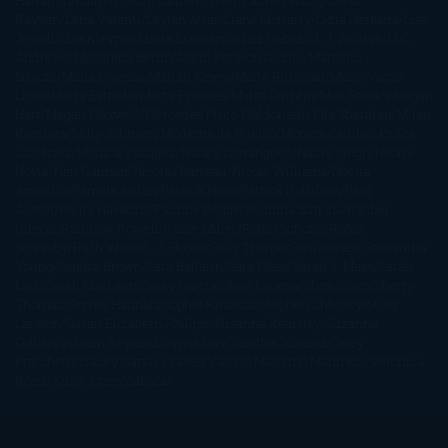
Hamilton
Lauren Groff
Lauren Oliver
Lauren Willig
Leisa
Rayven
Lena Valenti
Leylah Attar
Liane Moriarty
Lidia Herbada
Lisa
Jewell
Lisa Kleypas
Lucía Etxebarria
Luz Gabás
M. J. Arlidge
M.C.
Andrews
Macarena Berlín
Malin Persson Giolito
Marcello
Simoni
María Dueñas
Marian Keyes
Marie Rutkoski
Mario Vagas
Llosa
Marta Estrada
Marta Francés
Marta Quintín
Max Brooks
Megan
Hart
Megan Maxwell
Mercedes Pinto Maldonado
Mia Sheridan
Milan
Kundera
Milly Johnson
Moderna de Pueblo
Mónica Carillo
Mónica
Gutiérrez
Mónica Vázquez
Naiara Domínguez
Nalini Singh
Naomi
Novik
Neil Gaiman
Nicolas Barreau
Nicole Williams
Noelia
Amarillo
Pamela Aidan
Patrick Ness
Patrick Rothfuss
Paul
Auster
Paula Hawkins
Pauline Réage
Paullina Simons
Rachel
Gibson
Rainbow Rowell
Raine Miller
Robin Schone
Robin
Scoresby
Ruth Ware
S. J. Hooks
Sally Thorne
Sam Savage
Samantha
Young
Sandra Brown
Sara Ballarín
Sara Mesa
Sarah J. Maas
Sarah
Lark
Sarah MacLean
Saray García
Shari Lapena
Shea Olsen
Sherry
Thomas
Sophie Hannah
Sophie Kinsella
Stephen Chbosky
Stieg
Larsson
Susan Elizabeth Phillips
Susanna Kearsley
Suzanne
Collins
Sylvain Reynard
Sylvia Day
Tabitha Suzuma
Terry
Pratchett
Tracey Garvis Graves
Valerio Massimo Manfredi
Veronica
Rossi
Xuso Jones
Zahara