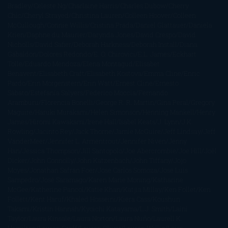
Bradley
Celeste Ng
Charlaine Harris
Charles Dubow
Cherry
Chic
Cheryl Strayed
Christina Lauren
Colleen Hoover
Colleen
McCullough
Connie Willis
Cristina Prada
Daniel Glattauer
Daniela
Krien
Daphne du Maurier
Darynda Jones
David Crespo
David
Nicholls
David Safier
Deborah Harkness
Deborah Install
Diana
Gabaldon
Dolores Redondo
E. O. Chirovici
E.L. James
Eckhart
Tolle
Eduardo Mendoza
Elena Montagud
Elísabet
Benavent
Elisabeth Craft
Elisabeth Kostova
Emma Cline
Enric
Pardo
Erin Morgenstern
Erin Watt
Ernest Cline
Ernesto
Sábato
Estefanía Salyers
Federico Moccia
Fernando
Aramburu
Florencia Bonelli
George R. R. Martin
Gina Peral
Gregory
Maguire
Haruki Murakami
Helen Simonson
Henning Mankell
Henry
James
Hiromi Kawakami
Irene Hall
Isabel Keats
J. Lynn
J.K.
Rowling
Jacinto Rey
Jack Thorne
Jamie McGuire
Jeff Lindsay
Jeff
VanderMeer
Jennifer L. Armentrout
Jennifer Niven
Jenny
Han
Jessica Thompson
Jill Santopolo
Joe Abercrombie
Joe Hill
Joël
Dicker
John Connolly
John Katzenbach
John Tiffany
Jojo
Moyes
Jonathan Safran Foer
Jose Carlos Somoza
Jose Luis
Sampedro
José Saramago
Karen Marie Moning
Katharine
McGee
Katherine Pancol
Katie Khan
Katjia Millay
Ken Follet
Ken
Follett
Kent Haruf
Khaled Hosseini
Kiera Cass
Koushun
Takami
Kristin Hannah
Kyoichi Katayama
L.J. Smith
Laini
Taylor
Laura Kinsale
Laura Norton
Laura Nuño
Laurell K.