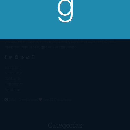
Un lector en la sombra. Escribo por escribir. Recomiendo libros. Blanco
y en botella. ¿Qué queréis más? Leed y no veáis tanta tele. O leed
mientras veis la tele, que eso es muy sano.
Sobre mí
Aviso Legal
Contacto
Editoriales
Ayúdame
2016. Creado con
por
El Ojo Lector
.
Categorías