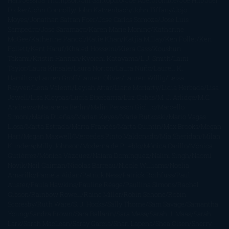
Han
Jessica Thompson
Jill Santopolo
Joe Abercrombie
Joe Hill
Joël
Dicker
John Connolly
John Katzenbach
John Tiffany
Jojo
Moyes
Jonathan Safran Foer
Jose Carlos Somoza
Jose Luis
Sampedro
José Saramago
Karen Marie Moning
Katharine
McGee
Katherine Pancol
Katie Khan
Katjia Millay
Ken Follet
Ken
Follett
Kent Haruf
Khaled Hosseini
Kiera Cass
Koushun
Takami
Kristin Hannah
Kyoichi Katayama
L.J. Smith
Laini
Taylor
Laura Kinsale
Laura Norton
Laura Nuño
Laurell K.
Hamilton
Lauren Groff
Lauren Oliver
Lauren Willig
Leisa
Rayven
Lena Valenti
Leylah Attar
Liane Moriarty
Lidia Herbada
Lisa
Jewell
Lisa Kleypas
Lucía Etxebarria
Luz Gabás
M. J. Arlidge
M.C.
Andrews
Macarena Berlín
Malin Persson Giolito
Marcello
Simoni
María Dueñas
Marian Keyes
Marie Rutkoski
Mario Vagas
Llosa
Marta Estrada
Marta Francés
Marta Quintín
Max Brooks
Megan
Hart
Megan Maxwell
Mercedes Pinto Maldonado
Mia Sheridan
Milan
Kundera
Milly Johnson
Moderna de Pueblo
Mónica Carillo
Mónica
Gutiérrez
Mónica Vázquez
Naiara Domínguez
Nalini Singh
Naomi
Novik
Neil Gaiman
Nicolas Barreau
Nicole Williams
Noelia
Amarillo
Pamela Aidan
Patrick Ness
Patrick Rothfuss
Paul
Auster
Paula Hawkins
Pauline Réage
Paullina Simons
Rachel
Gibson
Rainbow Rowell
Raine Miller
Robin Schone
Robin
Scoresby
Ruth Ware
S. J. Hooks
Sally Thorne
Sam Savage
Samantha
Young
Sandra Brown
Sara Ballarín
Sara Mesa
Sarah J. Maas
Sarah
Lark
Sarah MacLean
Saray García
Shari Lapena
Shea Olsen
Sherry