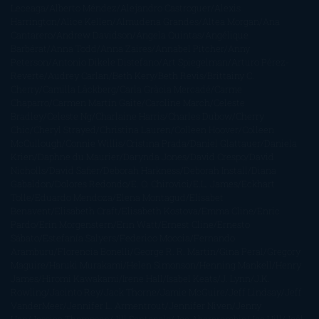
Leceaga
Alberto Méndez
Alejandro Castroguer
Alexis
Harrington
Alice Kellen
Almudena Grandes
Altea Morgan
Ana
Cantarero
Andrew Davidson
Ángela Quintas
Angélique
Barbérat
Anna Todd
Anna Zaires
Annabel Pitcher
Anny
Peterson
Antonio Dikele Distefano
Art Spiegelman
Arturo Pérez-
Reverte
Audrey Carlan
Beth Kery
Beth Revis
Brittainy C.
Cherry
Camilla Läckberg
Carla Gràcia Mercadé
Carme
Chaparro
Carmen Martín Gaite
Caroline March
Celeste
Bradley
Celeste Ng
Charlaine Harris
Charles Dubow
Cherry
Chic
Cheryl Strayed
Christina Lauren
Colleen Hoover
Colleen
McCullough
Connie Willis
Cristina Prada
Daniel Glattauer
Daniela
Krien
Daphne du Maurier
Darynda Jones
David Crespo
David
Nicholls
David Safier
Deborah Harkness
Deborah Install
Diana
Gabaldon
Dolores Redondo
E. O. Chirovici
E.L. James
Eckhart
Tolle
Eduardo Mendoza
Elena Montagud
Elísabet
Benavent
Elisabeth Craft
Elisabeth Kostova
Emma Cline
Enric
Pardo
Erin Morgenstern
Erin Watt
Ernest Cline
Ernesto
Sábato
Estefanía Salyers
Federico Moccia
Fernando
Aramburu
Florencia Bonelli
George R. R. Martin
Gina Peral
Gregory
Maguire
Haruki Murakami
Helen Simonson
Henning Mankell
Henry
James
Hiromi Kawakami
Irene Hall
Isabel Keats
J. Lynn
J.K.
Rowling
Jacinto Rey
Jack Thorne
Jamie McGuire
Jeff Lindsay
Jeff
VanderMeer
Jennifer L. Armentrout
Jennifer Niven
Jenny