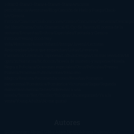
1-Star
2-Stars
3-Stars
4-Stars
5-Stars
Artículos
periodísticos
Aventuras
Blog
Canción de Hielo y Fuego
Chick-
Lit
Ciencia
Ficción
Clásicos
Colaboraciones
Comic
Concursos
Crecemos
Descarga
del libro
Drama
Duda Gramatical
El Ojo de Sauron
El poema de la
semana
Encuestas
Erótica
Especiales
Fantasía y Ciencia
Ficción
Feeling Good
Hay
vida
Histórica
Humor
Infantil
Intriga
Juvenil
Lecturas
Anticipadas
Libros que enganchan
Listas
Literatura
Fantástica
Literatura Japonesa
LofbuksDesigns
Los más vendidos
Mi
opinión
Narrativa
No ficción
Novela de misterio y suspense
Novela
Negra y Policiaca
Ocasiones especiales
Otros
Películas
Premio
Planeta
Próximas Publicaciones
Realismo
Mágico
Realista
Recomendaciones
Reseñas
Romance
paranormal
Romántica
Romántica Victoriana
Sagas
Segunda
mano
Sentimental
Series
Sobrevivir a una
novela
Terror
Test
Thriller
Trilogías
Uncategorized
Ya a la
venta
Young Adults
¡No me gusta!
Autores
@ZoeSwinger
Abigail Gibbs
Adam Nevill
Adriana Rubens
Alaitz