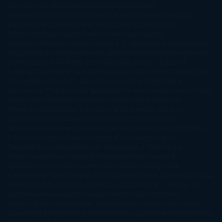
Tolle
Eduardo Mendoza
Elena Montagud
Elísabet
Benavent
Elisabeth Craft
Elisabeth Kostova
Emma Cline
Enric
Pardo
Erin Morgenstern
Erin Watt
Ernest Cline
Ernesto
Sábato
Estefanía Salyers
Federico Moccia
Fernando
Aramburu
Florencia Bonelli
George R. R. Martin
Gina Peral
Gregory
Maguire
Haruki Murakami
Helen Simonson
Henning Mankell
Henry
James
Hiromi Kawakami
Irene Hall
Isabel Keats
J. Lynn
J.K.
Rowling
Jacinto Rey
Jack Thorne
Jamie McGuire
Jeff Lindsay
Jeff
VanderMeer
Jennifer L. Armentrout
Jennifer Niven
Jenny
Han
Jessica Thompson
Jill Santopolo
Joe Abercrombie
Joe Hill
Joël
Dicker
John Connolly
John Katzenbach
John Tiffany
Jojo
Moyes
Jonathan Safran Foer
Jose Carlos Somoza
Jose Luis
Sampedro
José Saramago
Karen Marie Moning
Katharine
McGee
Katherine Pancol
Katie Khan
Katjia Millay
Ken Follet
Ken
Follett
Kent Haruf
Khaled Hosseini
Kiera Cass
Koushun
Takami
Kristin Hannah
Kyoichi Katayama
L.J. Smith
Laini
Taylor
Laura Kinsale
Laura Norton
Laura Nuño
Laurell K.
Hamilton
Lauren Groff
Lauren Oliver
Lauren Willig
Leisa
Rayven
Lena Valenti
Leylah Attar
Liane Moriarty
Lidia Herbada
Lisa
Jewell
Lisa Kleypas
Lucía Etxebarria
Luz Gabás
M. J. Arlidge
M.C.
Andrews
Macarena Berlín
Malin Persson Giolito
Marcello
Simoni
María Dueñas
Marian Keyes
Marie Rutkoski
Mario Vagas
Llosa
Marta Estrada
Marta Francés
Marta Quintín
Max Brooks
Megan