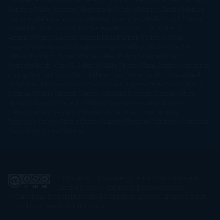
Hart
Megan Maxwell
Mercedes Pinto Maldonado
Mia Sheridan
Milan
Kundera
Milly Johnson
Moderna de Pueblo
Mónica Carillo
Mónica
Gutiérrez
Mónica Vázquez
Naiara Domínguez
Nalini Singh
Naomi
Novik
Neil Gaiman
Nicolas Barreau
Nicole Williams
Noelia
Amarillo
Pamela Aidan
Patrick Ness
Patrick Rothfuss
Paul
Auster
Paula Hawkins
Pauline Réage
Paullina Simons
Rachel
Gibson
Rainbow Rowell
Raine Miller
Robin Schone
Robin
Scoresby
Ruth Ware
S. J. Hooks
Sally Thorne
Sam Savage
Samantha
Young
Sandra Brown
Sara Ballarín
Sara Mesa
Sarah J. Maas
Sarah
Lark
Sarah MacLean
Saray García
Shari Lapena
Shea Olsen
Sherry
Thomas
Sophie Hannah
Sophie Kinsella
Stephen Chbosky
Stieg
Larsson
Susan Elizabeth Phillips
Susanna Kearsley
Suzanne
Collins
Sylvain Reynard
Sylvia Day
Tabitha Suzuma
Terry
Pratchett
Tracey Garvis Graves
Valerio Massimo Manfredi
Veronica
Rossi
Xuso Jones
Zahara
El Ojo Lector
by
www.elojolector.com
is licensed
under a
Creative Commons Reconocimiento-
NoComercial-SinObraDerivada 3.0 Unported License
. Creado a partir
de la obra en
www.elojolector.com
.