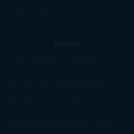
paranormal
Romántica
Romántica Victoriana
Sagas
Segunda
mano
Sentimental
Series
Sobrevivir a una
novela
Terror
Test
Thriller
Trilogías
Uncategorized
Ya a la
venta
Young Adults
¡No me gusta!
Autores
@ZoeSwinger
Abigail Gibbs
Adam Nevill
Adriana Rubens
Alaitz
Leceaga
Alberto Méndez
Alejandro Castroguer
Alexis
Harrington
Alice Kellen
Almudena Grandes
Altea Morgan
Ana
Cantarero
Andrew Davidson
Ángela Quintas
Angélique
Barbérat
Anna Todd
Anna Zaires
Annabel Pitcher
Anny
Peterson
Antonio Dikele Distefano
Art Spiegelman
Arturo Pérez-
Reverte
Audrey Carlan
Beth Kery
Beth Revis
Brittainy C.
Cherry
Camilla Läckberg
Carla Gràcia Mercadé
Carme
Chaparro
Carmen Martín Gaite
Caroline March
Celeste
Bradley
Celeste Ng
Charlaine Harris
Charles Dubow
Cherry
Chic
Cheryl Strayed
Christina Lauren
Colleen Hoover
Colleen
McCullough
Connie Willis
Cristina Prada
Daniel Glattauer
Daniela
Krien
Daphne du Maurier
Darynda Jones
David Crespo
David
Nicholls
David Safier
Deborah Harkness
Deborah Install
Diana
Gabaldon
Dolores Redondo
E. O. Chirovici
E.L. James
Eckhart