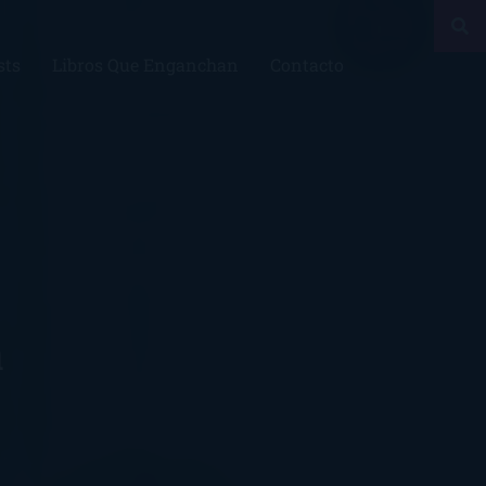
sts
Libros Que Enganchan
Contacto
a