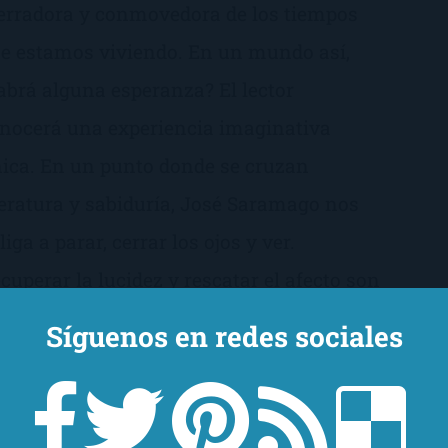
erradora y conmovedora de los tiempos
e estamos viviendo. En un mundo así,
abrá alguna esperanza? El lector
nocerá una experiencia imaginativa
ica. En un punto donde se cruzan
teratura y sabiduría, José Saramago nos
liga a parar, cerrar los ojos y ver.
cuperar la lucidez y rescatar el afecto son
s propuestas fundamentales de una
Síguenos en redes sociales
vela que es, también, una reflexión sobre
 ética del amor y la solidaridad.
Consíguelo aquí!