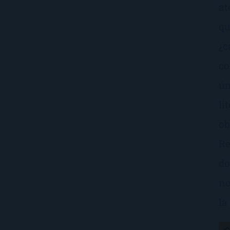
at
qu
¿c
co
ún
li
ob
Re
do
no
la
¡