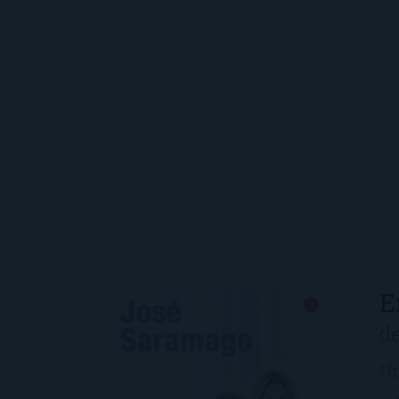
E
d
Un