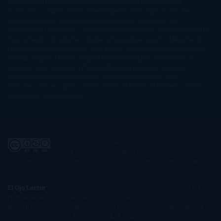
Amarillo
Pamela Aidan
Patrick Ness
Patrick Rothfuss
Paul
Auster
Paula Hawkins
Pauline Réage
Paullina Simons
Rachel
Gibson
Rainbow Rowell
Raine Miller
Robin Schone
Robin
Scoresby
Ruth Ware
S. J. Hooks
Sally Thorne
Sam Savage
Samantha
Young
Sandra Brown
Sara Ballarín
Sara Mesa
Sarah J. Maas
Sarah
Lark
Sarah MacLean
Saray García
Shari Lapena
Shea Olsen
Sherry
Thomas
Sophie Hannah
Sophie Kinsella
Stephen Chbosky
Stieg
Larsson
Susan Elizabeth Phillips
Susanna Kearsley
Suzanne
Collins
Sylvain Reynard
Sylvia Day
Tabitha Suzuma
Terry
Pratchett
Tracey Garvis Graves
Valerio Massimo Manfredi
Veronica
Rossi
Xuso Jones
Zahara
El Ojo Lector
by
www.elojolector.com
is licensed
under a
Creative Commons Reconocimiento-
NoComercial-SinObraDerivada 3.0 Unported License
. Creado a partir
de la obra en
www.elojolector.com
.
El Ojo Lector
participa en el Programa de Afiliados de Amazon EU, un
programa de publicidad para afiliados diseñado para ofrecer a sitios
web un modo de obtener comisiones por publicidad, publicitando e
incluyendo enlaces a Amazon.co.uk/ Amazon.de/ de.buyvip.com /