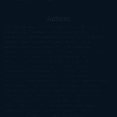
Autores
@ZoeSwinger
Abigail Gibbs
Adam Nevill
Adriana Rubens
Alaitz
Leceaga
Alberto Méndez
Alejandro Castroguer
Alexis
Harrington
Alice Kellen
Almudena Grandes
Altea Morgan
Ana
Cantarero
Andrew Davidson
Ángela Quintas
Angélique
Barbérat
Anna Todd
Anna Zaires
Annabel Pitcher
Anny
Peterson
Antonio Dikele Distefano
Art Spiegelman
Arturo Pérez-
Reverte
Audrey Carlan
Beth Kery
Beth Revis
Brittainy C.
Cherry
Camilla Läckberg
Carla Gràcia Mercadé
Carme
Chaparro
Carmen Martín Gaite
Caroline March
Celeste
Bradley
Celeste Ng
Charlaine Harris
Charles Dubow
Cherry
Chic
Cheryl Strayed
Christina Lauren
Colleen Hoover
Colleen
McCullough
Connie Willis
Cristina Prada
Daniel Glattauer
Daniela
Krien
Daphne du Maurier
Darynda Jones
David Crespo
David
Nicholls
David Safier
Deborah Harkness
Deborah Install
Diana
Gabaldon
Dolores Redondo
E. O. Chirovici
E.L. James
Eckhart
Tolle
Eduardo Mendoza
Elena Montagud
Elísabet
Benavent
Elisabeth Craft
Elisabeth Kostova
Emma Cline
Enric
Pardo
Erin Morgenstern
Erin Watt
Ernest Cline
Ernesto
Sábato
Estefanía Salyers
Federico Moccia
Fernando