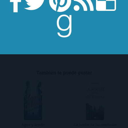
¿Te ha convencido la reseña? Consigue
El
psicoanalista
en Amazon:
Consíguelo en Amazon
También te puede gustar
Agua y aceite
La noche de las medusas