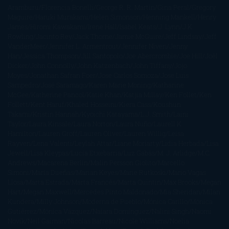
Aramburu
Florencia Bonelli
George R. R. Martin
Gina Peral
Gregory
Maguire
Haruki Murakami
Helen Simonson
Henning Mankell
Henry
James
Hiromi Kawakami
Irene Hall
Isabel Keats
J. Lynn
J.K.
Rowling
Jacinto Rey
Jack Thorne
Jamie McGuire
Jeff Lindsay
Jeff
VanderMeer
Jennifer L. Armentrout
Jennifer Niven
Jenny
Han
Jessica Thompson
Jill Santopolo
Joe Abercrombie
Joe Hill
Joël
Dicker
John Connolly
John Katzenbach
John Tiffany
Jojo
Moyes
Jonathan Safran Foer
Jose Carlos Somoza
Jose Luis
Sampedro
José Saramago
Karen Marie Moning
Katharine
McGee
Katherine Pancol
Katie Khan
Katjia Millay
Ken Follet
Ken
Follett
Kent Haruf
Khaled Hosseini
Kiera Cass
Koushun
Takami
Kristin Hannah
Kyoichi Katayama
L.J. Smith
Laini
Taylor
Laura Kinsale
Laura Norton
Laura Nuño
Laurell K.
Hamilton
Lauren Groff
Lauren Oliver
Lauren Willig
Leisa
Rayven
Lena Valenti
Leylah Attar
Liane Moriarty
Lidia Herbada
Lisa
Jewell
Lisa Kleypas
Lucía Etxebarria
Luz Gabás
M. J. Arlidge
M.C.
Andrews
Macarena Berlín
Malin Persson Giolito
Marcello
Simoni
María Dueñas
Marian Keyes
Marie Rutkoski
Mario Vagas
Llosa
Marta Estrada
Marta Francés
Marta Quintín
Max Brooks
Megan
Hart
Megan Maxwell
Mercedes Pinto Maldonado
Mia Sheridan
Milan
Kundera
Milly Johnson
Moderna de Pueblo
Mónica Carillo
Mónica
Gutiérrez
Mónica Vázquez
Naiara Domínguez
Nalini Singh
Naomi
Novik
Neil Gaiman
Nicolas Barreau
Nicole Williams
Noelia