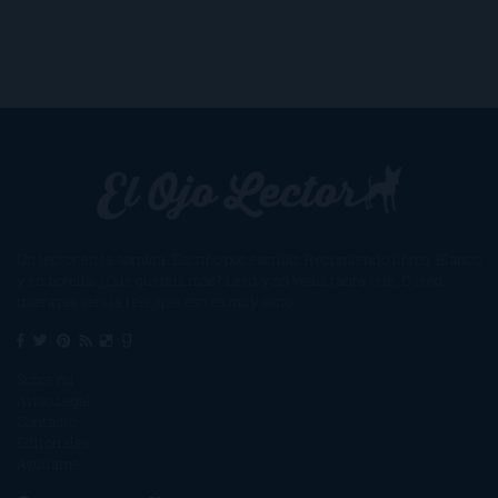
Un lector en la sombra. Escribo por escribir. Recomiendo libros. Blanco
y en botella. ¿Qué queréis más? Leed y no veáis tanta tele. O leed
mientras veis la tele, que eso es muy sano.
Sobre mí
Aviso Legal
Contacto
Editoriales
Ayúdame