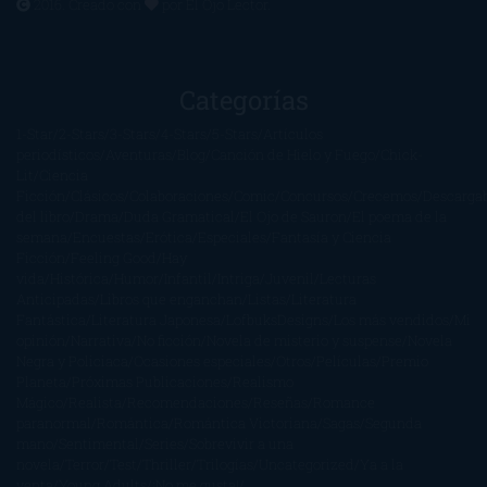
2016. Creado con
por
El Ojo Lector
.
Categorías
1-Star
2-Stars
3-Stars
4-Stars
5-Stars
Artículos
periodísticos
Aventuras
Blog
Canción de Hielo y Fuego
Chick-
Lit
Ciencia
Ficción
Clásicos
Colaboraciones
Comic
Concursos
Crecemos
Descarga
del libro
Drama
Duda Gramatical
El Ojo de Sauron
El poema de la
semana
Encuestas
Erótica
Especiales
Fantasía y Ciencia
Ficción
Feeling Good
Hay
vida
Histórica
Humor
Infantil
Intriga
Juvenil
Lecturas
Anticipadas
Libros que enganchan
Listas
Literatura
Fantástica
Literatura Japonesa
LofbuksDesigns
Los más vendidos
Mi
opinión
Narrativa
No ficción
Novela de misterio y suspense
Novela
Negra y Policiaca
Ocasiones especiales
Otros
Películas
Premio
Planeta
Próximas Publicaciones
Realismo
Mágico
Realista
Recomendaciones
Reseñas
Romance
paranormal
Romántica
Romántica Victoriana
Sagas
Segunda
mano
Sentimental
Series
Sobrevivir a una
novela
Terror
Test
Thriller
Trilogías
Uncategorized
Ya a la
venta
Young Adults
¡No me gusta!