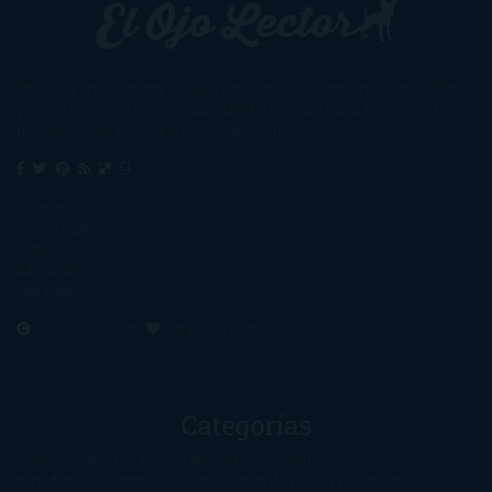
Un lector en la sombra. Escribo por escribir. Recomiendo libros. Blanco
y en botella. ¿Qué queréis más? Leed y no veáis tanta tele. O leed
mientras veis la tele, que eso es muy sano.
Sobre mí
Aviso Legal
Contacto
Editoriales
Ayúdame
2016. Creado con
por
El Ojo Lector
.
Categorías
1-Star
2-Stars
3-Stars
4-Stars
5-Stars
Artículos
periodísticos
Aventuras
Blog
Canción de Hielo y Fuego
Chick-