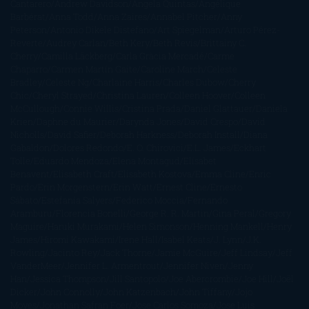
Cantarero
Andrew Davidson
Ángela Quintas
Angélique
Barbérat
Anna Todd
Anna Zaires
Annabel Pitcher
Anny
Peterson
Antonio Dikele Distefano
Art Spiegelman
Arturo Pérez-
Reverte
Audrey Carlan
Beth Kery
Beth Revis
Brittainy C.
Cherry
Camilla Läckberg
Carla Gràcia Mercadé
Carme
Chaparro
Carmen Martín Gaite
Caroline March
Celeste
Bradley
Celeste Ng
Charlaine Harris
Charles Dubow
Cherry
Chic
Cheryl Strayed
Christina Lauren
Colleen Hoover
Colleen
McCullough
Connie Willis
Cristina Prada
Daniel Glattauer
Daniela
Krien
Daphne du Maurier
Darynda Jones
David Crespo
David
Nicholls
David Safier
Deborah Harkness
Deborah Install
Diana
Gabaldon
Dolores Redondo
E. O. Chirovici
E.L. James
Eckhart
Tolle
Eduardo Mendoza
Elena Montagud
Elísabet
Benavent
Elisabeth Craft
Elisabeth Kostova
Emma Cline
Enric
Pardo
Erin Morgenstern
Erin Watt
Ernest Cline
Ernesto
Sábato
Estefanía Salyers
Federico Moccia
Fernando
Aramburu
Florencia Bonelli
George R. R. Martin
Gina Peral
Gregory
Maguire
Haruki Murakami
Helen Simonson
Henning Mankell
Henry
James
Hiromi Kawakami
Irene Hall
Isabel Keats
J. Lynn
J.K.
Rowling
Jacinto Rey
Jack Thorne
Jamie McGuire
Jeff Lindsay
Jeff
VanderMeer
Jennifer L. Armentrout
Jennifer Niven
Jenny
Han
Jessica Thompson
Jill Santopolo
Joe Abercrombie
Joe Hill
Joël
Dicker
John Connolly
John Katzenbach
John Tiffany
Jojo
Moyes
Jonathan Safran Foer
Jose Carlos Somoza
Jose Luis