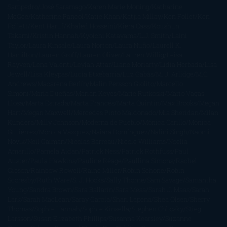
Sampedro
José Saramago
Karen Marie Moning
Katharine
McGee
Katherine Pancol
Katie Khan
Katjia Millay
Ken Follet
Ken
Follett
Kent Haruf
Khaled Hosseini
Kiera Cass
Koushun
Takami
Kristin Hannah
Kyoichi Katayama
L.J. Smith
Laini
Taylor
Laura Kinsale
Laura Norton
Laura Nuño
Laurell K.
Hamilton
Lauren Groff
Lauren Oliver
Lauren Willig
Leisa
Rayven
Lena Valenti
Leylah Attar
Liane Moriarty
Lidia Herbada
Lisa
Jewell
Lisa Kleypas
Lucía Etxebarria
Luz Gabás
M. J. Arlidge
M.C.
Andrews
Macarena Berlín
Malin Persson Giolito
Marcello
Simoni
María Dueñas
Marian Keyes
Marie Rutkoski
Mario Vagas
Llosa
Marta Estrada
Marta Francés
Marta Quintín
Max Brooks
Megan
Hart
Megan Maxwell
Mercedes Pinto Maldonado
Mia Sheridan
Milan
Kundera
Milly Johnson
Moderna de Pueblo
Mónica Carillo
Mónica
Gutiérrez
Mónica Vázquez
Naiara Domínguez
Nalini Singh
Naomi
Novik
Neil Gaiman
Nicolas Barreau
Nicole Williams
Noelia
Amarillo
Pamela Aidan
Patrick Ness
Patrick Rothfuss
Paul
Auster
Paula Hawkins
Pauline Réage
Paullina Simons
Rachel
Gibson
Rainbow Rowell
Raine Miller
Robin Schone
Robin
Scoresby
Ruth Ware
S. J. Hooks
Sally Thorne
Sam Savage
Samantha
Young
Sandra Brown
Sara Ballarín
Sara Mesa
Sarah J. Maas
Sarah
Lark
Sarah MacLean
Saray García
Shari Lapena
Shea Olsen
Sherry
Thomas
Sophie Hannah
Sophie Kinsella
Stephen Chbosky
Stieg
Larsson
Susan Elizabeth Phillips
Susanna Kearsley
Suzanne