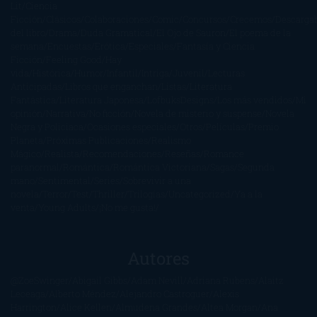
Lit
Ciencia
Ficción
Clásicos
Colaboraciones
Comic
Concursos
Crecemos
Descarga
del libro
Drama
Duda Gramatical
El Ojo de Sauron
El poema de la
semana
Encuestas
Erótica
Especiales
Fantasía y Ciencia
Ficción
Feeling Good
Hay
vida
Histórica
Humor
Infantil
Intriga
Juvenil
Lecturas
Anticipadas
Libros que enganchan
Listas
Literatura
Fantástica
Literatura Japonesa
LofbuksDesigns
Los más vendidos
Mi
opinión
Narrativa
No ficción
Novela de misterio y suspense
Novela
Negra y Policiaca
Ocasiones especiales
Otros
Películas
Premio
Planeta
Próximas Publicaciones
Realismo
Mágico
Realista
Recomendaciones
Reseñas
Romance
paranormal
Romántica
Romántica Victoriana
Sagas
Segunda
mano
Sentimental
Series
Sobrevivir a una
novela
Terror
Test
Thriller
Trilogías
Uncategorized
Ya a la
venta
Young Adults
¡No me gusta!
Autores
@ZoeSwinger
Abigail Gibbs
Adam Nevill
Adriana Rubens
Alaitz
Leceaga
Alberto Méndez
Alejandro Castroguer
Alexis
Harrington
Alice Kellen
Almudena Grandes
Altea Morgan
Ana