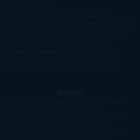
Ficción
Feeling Good
Hay
vida
Histórica
Humor
Infantil
Intriga
Juvenil
Lecturas
Anticipadas
Libros que enganchan
Listas
Literatura
Fantástica
Literatura Japonesa
LofbuksDesigns
Los más vendidos
Mi
opinión
Narrativa
No ficción
Novela de misterio y suspense
Novela
Negra y Policiaca
Ocasiones especiales
Otros
Películas
Premio
Planeta
Próximas Publicaciones
Realismo
Mágico
Realista
Recomendaciones
Reseñas
Romance
paranormal
Romántica
Romántica Victoriana
Sagas
Segunda
mano
Sentimental
Series
Sobrevivir a una
novela
Terror
Test
Thriller
Trilogías
Uncategorized
Ya a la
venta
Young Adults
¡No me gusta!
Autores
@ZoeSwinger
Abigail Gibbs
Adam Nevill
Adriana Rubens
Alaitz
Leceaga
Alberto Méndez
Alejandro Castroguer
Alexis
Harrington
Alice Kellen
Almudena Grandes
Altea Morgan
Ana
Cantarero
Andrew Davidson
Ángela Quintas
Angélique
Barbérat
Anna Todd
Anna Zaires
Annabel Pitcher
Anny
Peterson
Antonio Dikele Distefano
Art Spiegelman
Arturo Pérez-
Reverte
Audrey Carlan
Beth Kery
Beth Revis
Brittainy C.