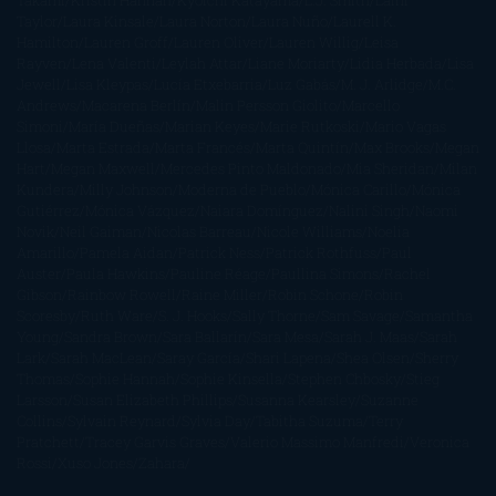
Takami
Kristin Hannah
Kyoichi Katayama
L.J. Smith
Laini
Taylor
Laura Kinsale
Laura Norton
Laura Nuño
Laurell K.
Hamilton
Lauren Groff
Lauren Oliver
Lauren Willig
Leisa
Rayven
Lena Valenti
Leylah Attar
Liane Moriarty
Lidia Herbada
Lisa
Jewell
Lisa Kleypas
Lucía Etxebarria
Luz Gabás
M. J. Arlidge
M.C.
Andrews
Macarena Berlín
Malin Persson Giolito
Marcello
Simoni
María Dueñas
Marian Keyes
Marie Rutkoski
Mario Vagas
Llosa
Marta Estrada
Marta Francés
Marta Quintín
Max Brooks
Megan
Hart
Megan Maxwell
Mercedes Pinto Maldonado
Mia Sheridan
Milan
Kundera
Milly Johnson
Moderna de Pueblo
Mónica Carillo
Mónica
Gutiérrez
Mónica Vázquez
Naiara Domínguez
Nalini Singh
Naomi
Novik
Neil Gaiman
Nicolas Barreau
Nicole Williams
Noelia
Amarillo
Pamela Aidan
Patrick Ness
Patrick Rothfuss
Paul
Auster
Paula Hawkins
Pauline Réage
Paullina Simons
Rachel
Gibson
Rainbow Rowell
Raine Miller
Robin Schone
Robin
Scoresby
Ruth Ware
S. J. Hooks
Sally Thorne
Sam Savage
Samantha
Young
Sandra Brown
Sara Ballarín
Sara Mesa
Sarah J. Maas
Sarah
Lark
Sarah MacLean
Saray García
Shari Lapena
Shea Olsen
Sherry
Thomas
Sophie Hannah
Sophie Kinsella
Stephen Chbosky
Stieg
Larsson
Susan Elizabeth Phillips
Susanna Kearsley
Suzanne
Collins
Sylvain Reynard
Sylvia Day
Tabitha Suzuma
Terry
Pratchett
Tracey Garvis Graves
Valerio Massimo Manfredi
Veronica
Rossi
Xuso Jones
Zahara