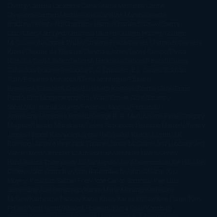
Cherry
Camilla Läckberg
Carla Gràcia Mercadé
Carme
Chaparro
Carmen Martín Gaite
Caroline March
Celeste
Bradley
Celeste Ng
Charlaine Harris
Charles Dubow
Cherry
Chic
Cheryl Strayed
Christina Lauren
Colleen Hoover
Colleen
McCullough
Connie Willis
Cristina Prada
Daniel Glattauer
Daniela
Krien
Daphne du Maurier
Darynda Jones
David Crespo
David
Nicholls
David Safier
Deborah Harkness
Deborah Install
Diana
Gabaldon
Dolores Redondo
E. O. Chirovici
E.L. James
Eckhart
Tolle
Eduardo Mendoza
Elena Montagud
Elísabet
Benavent
Elisabeth Craft
Elisabeth Kostova
Emma Cline
Enric
Pardo
Erin Morgenstern
Erin Watt
Ernest Cline
Ernesto
Sábato
Estefanía Salyers
Federico Moccia
Fernando
Aramburu
Florencia Bonelli
George R. R. Martin
Gina Peral
Gregory
Maguire
Haruki Murakami
Helen Simonson
Henning Mankell
Henry
James
Hiromi Kawakami
Irene Hall
Isabel Keats
J. Lynn
J.K.
Rowling
Jacinto Rey
Jack Thorne
Jamie McGuire
Jeff Lindsay
Jeff
VanderMeer
Jennifer L. Armentrout
Jennifer Niven
Jenny
Han
Jessica Thompson
Jill Santopolo
Joe Abercrombie
Joe Hill
Joël
Dicker
John Connolly
John Katzenbach
John Tiffany
Jojo
Moyes
Jonathan Safran Foer
Jose Carlos Somoza
Jose Luis
Sampedro
José Saramago
Karen Marie Moning
Katharine
McGee
Katherine Pancol
Katie Khan
Katjia Millay
Ken Follet
Ken
Follett
Kent Haruf
Khaled Hosseini
Kiera Cass
Koushun