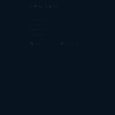
Sobre mí
Aviso Legal
Contacto
Editoriales
Ayúdame
2016. Creado con
por
El Ojo Lector
.