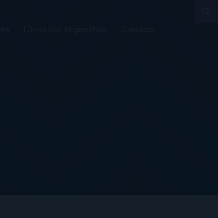
sts
Libros Que Enganchan
Contacto