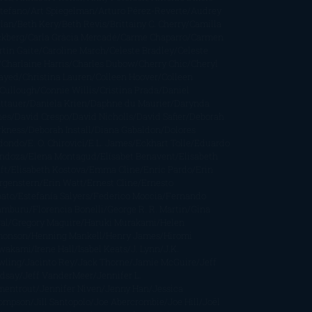
stefano
Art Spiegelman
Arturo Pérez-Reverte
Audrey
rlan
Beth Kery
Beth Revis
Brittainy C. Cherry
Camilla
ckberg
Carla Gràcia Mercadé
Carme Chaparro
Carmen
tín Gaite
Caroline March
Celeste Bradley
Celeste
Charlaine Harris
Charles Dubow
Cherry Chic
Cheryl
rayed
Christina Lauren
Colleen Hoover
Colleen
Cullough
Connie Willis
Cristina Prada
Daniel
ttauer
Daniela Krien
Daphne du Maurier
Darynda
nes
David Crespo
David Nicholls
David Safier
Deborah
rkness
Deborah Install
Diana Gabaldon
Dolores
dondo
E. O. Chirovici
E.L. James
Eckhart Tolle
Eduardo
ndoza
Elena Montagud
Elísabet Benavent
Elisabeth
ft
Elisabeth Kostova
Emma Cline
Enric Pardo
Erin
rgenstern
Erin Watt
Ernest Cline
Ernesto
bato
Estefanía Salyers
Federico Moccia
Fernando
amburu
Florencia Bonelli
George R. R. Martin
Gina
al
Gregory Maguire
Haruki Murakami
Helen
monson
Henning Mankell
Henry James
Hiromi
wakami
Irene Hall
Isabel Keats
J. Lynn
J.K.
wling
Jacinto Rey
Jack Thorne
Jamie McGuire
Jeff
ndsay
Jeff VanderMeer
Jennifer L.
mentrout
Jennifer Niven
Jenny Han
Jessica
ompson
Jill Santopolo
Joe Abercrombie
Joe Hill
Joël