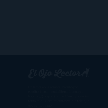
Un lector en la sombra. Escribo por
escribir. Recomiendo libros. Blanco y en
botella. ¿Qué queréis más? Leed y no veáis
tanta tele. O leed mientras veis la tele, que
eso es muy sano.