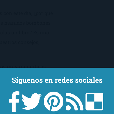
as con este día, ¿por qué
e los manidos bombones
galas un libro? Es una
nuestros consejos,
ibros muy románticos
de Elísabet Benavent,
Síguenos en redes sociales
por Isabel Keats o Ana
odos los gustos y para