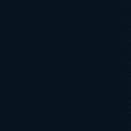
Di
Tif
So
Mo
Kh
Ha
Ta
Sm
Nu
Oli
Att
Kl
An
Si
Va
Qu
Ma
Ku
Car
Do
Ga
Am
Ro
Ré