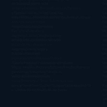
de Sauron
El poema de la
Di
semana
Encuestas
Erótica
Especiales
Fantasía
Ca
y Ciencia Ficción
Feeling Good
Hay
Lä
vida
Histórica
Humor
Infantil
Intriga
Juvenil
Lecturas
Mar
Anticipadas
Libros que
Ng
enganchan
Listas
Literatura
St
Fantástica
Literatura
Mc
Japonesa
LofbuksDesigns
Los más
Gla
vendidos
Mi opinión
Narrativa
No
Jo
ficción
Novela de misterio y
Ha
suspense
Novela Negra y
Re
Policiaca
Ocasiones
Me
especiales
Otros
Películas
Premio
Cra
Planeta
Próximas Publicaciones
Realismo
Mo
Mágico
Realista
Recomendaciones
Reseñas
Romance
Sá
paranormal
Romántica
Romántica
Ar
Victoriana
Sagas
Segunda
Per
mano
Sentimental
Series
Sobrevivir a una
Si
novela
Terror
Test
Thriller
Trilogías
Uncategorized
Ya
Ka
a la venta
Young Adults
¡No me gusta!
Ro
Li
Ar
Th