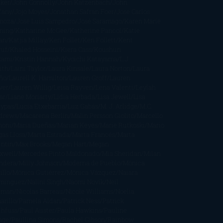
cker
John Connolly
John Katzenbach
John
fany
Jojo Moyes
Jonathan Safran Foer
Jose Carlos
moza
Jose Luis Sampedro
José Saramago
Karen Marie
ning
Katharine McGee
Katherine Pancol
Katie
an
Katjia Millay
Ken Follet
Ken Follett
Kent
ruf
Khaled Hosseini
Kiera Cass
Koushun
kami
Kristin Hannah
Kyoichi Katayama
L.J.
ith
Laini Taylor
Laura Kinsale
Laura Norton
Laura
ño
Laurell K. Hamilton
Lauren Groff
Lauren
ver
Lauren Willig
Leisa Rayven
Lena Valenti
Leylah
ar
Liane Moriarty
Lidia Herbada
Lisa Jewell
Lisa
eypas
Lucía Etxebarria
Luz Gabás
M. J. Arlidge
M.C.
drews
Macarena Berlín
Malin Persson Giolito
Marcello
moni
María Dueñas
Marian Keyes
Marie Rutkoski
Mario
gas Llosa
Marta Estrada
Marta Francés
Marta
intín
Max Brooks
Megan Hart
Megan
xwell
Mercedes Pinto Maldonado
Mia Sheridan
Milan
ndera
Milly Johnson
Moderna de Pueblo
Mónica
illo
Mónica Gutiérrez
Mónica Vázquez
Naiara
mínguez
Nalini Singh
Naomi Novik
Neil
iman
Nicolas Barreau
Nicole Williams
Noelia
arillo
Pamela Aidan
Patrick Ness
Patrick
thfuss
Paul Auster
Paula Hawkins
Pauline
age
Paullina Simons
Rachel Gibson
Rainbow