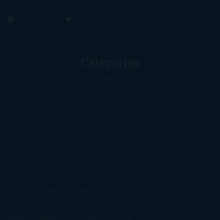
Ayúdame
2016. Creado con
por
El Ojo Lector
.
Categorías
1-Star
2-Stars
3-Stars
4-Stars
5-Stars
Artículos
periodísticos
Aventuras
Blog
Canción de Hielo y Fuego
Chick-
Lit
Ciencia
Ficción
Clásicos
Colaboraciones
Comic
Concursos
Crecemos
Descarga
del libro
Drama
Duda Gramatical
El Ojo de Sauron
El poema de la
semana
Encuestas
Erótica
Especiales
Fantasía y Ciencia
Ficción
Feeling Good
Hay
vida
Histórica
Humor
Infantil
Intriga
Juvenil
Lecturas
Anticipadas
Libros que enganchan
Listas
Literatura
Fantástica
Literatura Japonesa
LofbuksDesigns
Los más vendidos
Mi
opinión
Narrativa
No ficción
Novela de misterio y suspense
Novela
Negra y Policiaca
Ocasiones especiales
Otros
Películas
Premio
Planeta
Próximas Publicaciones
Realismo
Mágico
Realista
Recomendaciones
Reseñas
Romance
paranormal
Romántica
Romántica Victoriana
Sagas
Segunda
mano
Sentimental
Series
Sobrevivir a una