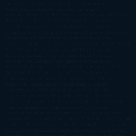
Pardo
Erin Morgenstern
Erin Watt
Ernest Cline
Ernesto
Sábato
Estefanía Salyers
Federico Moccia
Fernando
Aramburu
Florencia Bonelli
George R. R. Martin
Gina Peral
Gregory
Maguire
Haruki Murakami
Helen Simonson
Henning Mankell
Henry
James
Hiromi Kawakami
Irene Hall
Isabel Keats
J. Lynn
J.K.
Rowling
Jacinto Rey
Jack Thorne
Jamie McGuire
Jeff Lindsay
Jeff
VanderMeer
Jennifer L. Armentrout
Jennifer Niven
Jenny
Han
Jessica Thompson
Jill Santopolo
Joe Abercrombie
Joe Hill
Joël
Dicker
John Connolly
John Katzenbach
John Tiffany
Jojo
Moyes
Jonathan Safran Foer
Jose Carlos Somoza
Jose Luis
Sampedro
José Saramago
Karen Marie Moning
Katharine
McGee
Katherine Pancol
Katie Khan
Katjia Millay
Ken Follet
Ken
Follett
Kent Haruf
Khaled Hosseini
Kiera Cass
Koushun
Takami
Kristin Hannah
Kyoichi Katayama
L.J. Smith
Laini
Taylor
Laura Kinsale
Laura Norton
Laura Nuño
Laurell K.
Hamilton
Lauren Groff
Lauren Oliver
Lauren Willig
Leisa
Rayven
Lena Valenti
Leylah Attar
Liane Moriarty
Lidia Herbada
Lisa
Jewell
Lisa Kleypas
Lucía Etxebarria
Luz Gabás
M. J. Arlidge
M.C.
Andrews
Macarena Berlín
Malin Persson Giolito
Marcello
Simoni
María Dueñas
Marian Keyes
Marie Rutkoski
Mario Vagas
Llosa
Marta Estrada
Marta Francés
Marta Quintín
Max Brooks
Megan
Hart
Megan Maxwell
Mercedes Pinto Maldonado
Mia Sheridan
Milan
Kundera
Milly Johnson
Moderna de Pueblo
Mónica Carillo
Mónica