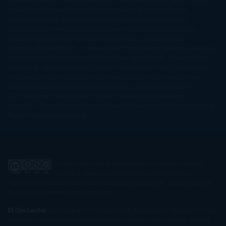
Gutiérrez
Mónica Vázquez
Naiara Domínguez
Nalini Singh
Naomi
Novik
Neil Gaiman
Nicolas Barreau
Nicole Williams
Noelia
Amarillo
Pamela Aidan
Patrick Ness
Patrick Rothfuss
Paul
Auster
Paula Hawkins
Pauline Réage
Paullina Simons
Rachel
Gibson
Rainbow Rowell
Raine Miller
Robin Schone
Robin
Scoresby
Ruth Ware
S. J. Hooks
Sally Thorne
Sam Savage
Samantha
Young
Sandra Brown
Sara Ballarín
Sara Mesa
Sarah J. Maas
Sarah
Lark
Sarah MacLean
Saray García
Shari Lapena
Shea Olsen
Sherry
Thomas
Sophie Hannah
Sophie Kinsella
Stephen Chbosky
Stieg
Larsson
Susan Elizabeth Phillips
Susanna Kearsley
Suzanne
Collins
Sylvain Reynard
Sylvia Day
Tabitha Suzuma
Terry
Pratchett
Tracey Garvis Graves
Valerio Massimo Manfredi
Veronica
Rossi
Xuso Jones
Zahara
El Ojo Lector
by
www.elojolector.com
is licensed
under a
Creative Commons Reconocimiento-
NoComercial-SinObraDerivada 3.0 Unported License
. Creado a partir
de la obra en
www.elojolector.com
.
El Ojo Lector
participa en el Programa de Afiliados de Amazon EU, un
programa de publicidad para afiliados diseñado para ofrecer a sitios