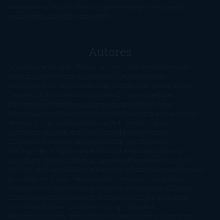
novela
Terror
Test
Thriller
Trilogías
Uncategorized
Ya a la
venta
Young Adults
¡No me gusta!
Autores
@ZoeSwinger
Abigail Gibbs
Adam Nevill
Adriana Rubens
Alaitz
Leceaga
Alberto Méndez
Alejandro Castroguer
Alexis
Harrington
Alice Kellen
Almudena Grandes
Altea Morgan
Ana
Cantarero
Andrew Davidson
Ángela Quintas
Angélique
Barbérat
Anna Todd
Anna Zaires
Annabel Pitcher
Anny
Peterson
Antonio Dikele Distefano
Art Spiegelman
Arturo Pérez-
Reverte
Audrey Carlan
Beth Kery
Beth Revis
Brittainy C.
Cherry
Camilla Läckberg
Carla Gràcia Mercadé
Carme
Chaparro
Carmen Martín Gaite
Caroline March
Celeste
Bradley
Celeste Ng
Charlaine Harris
Charles Dubow
Cherry
Chic
Cheryl Strayed
Christina Lauren
Colleen Hoover
Colleen
McCullough
Connie Willis
Cristina Prada
Daniel Glattauer
Daniela
Krien
Daphne du Maurier
Darynda Jones
David Crespo
David
Nicholls
David Safier
Deborah Harkness
Deborah Install
Diana
Gabaldon
Dolores Redondo
E. O. Chirovici
E.L. James
Eckhart
Tolle
Eduardo Mendoza
Elena Montagud
Elísabet
Benavent
Elisabeth Craft
Elisabeth Kostova
Emma Cline
Enric